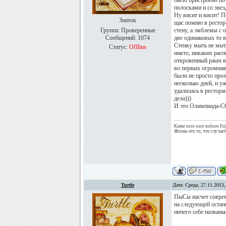
было пристроено по
полосками и со звезд
Ну висит и висит! П
Знаток
щас помню в рестора
Группа: Проверенные
стену, а эмблемы с 
Сообщений:
1074
две одинаковых то в
Стенку мыть не мыть
Статус:
Offline
никто, никаких расп
откровенный ржач в 
во первых огромная,
были не просто про
несколько дней, и у
удалилась в рестора
дела)))
И это Олимпиада-СС
Kame soro soro nobore Fuj
Жизнь-это то, что случае
Turtle
Дата: Среда, 27.11.2013
ПыСы насчет соврем
на следующей остано
ничего себе названь