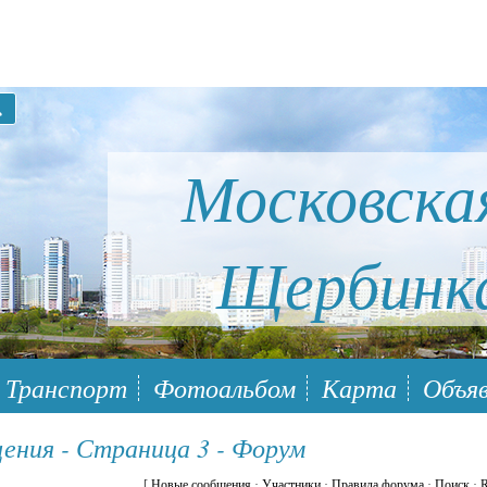
Московска
Щербинк
ый район Южное Бутово
Транспорт
Фотоальбом
Карта
Объяв
щения - Страница 3 - Форум
[
Новые сообщения
·
Участники
·
Правила форума
·
Поиск
·