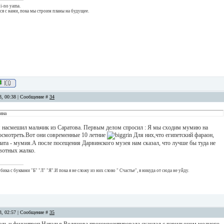
i-no yama.
тся с нами, пока мы строим планы на будущее.
13, 00:38 | Сообщение #
34
ина
я насмешил мальчик из Саратова. Первым делом спросил : Я мы сходим мумию на
смотреть.Вот они современные 10 летние
Для них,что египетский фараон,
ата - мумия.А после посещения Дарвинского музея нам сказал, что лучше бы туда не
вотных жалко.
ика с буквами "Б" "Л" "Я".И пока я не сложу из них слово " Счастье", я никуда от сюда не уйду.
13, 02:57 | Сообщение #
35