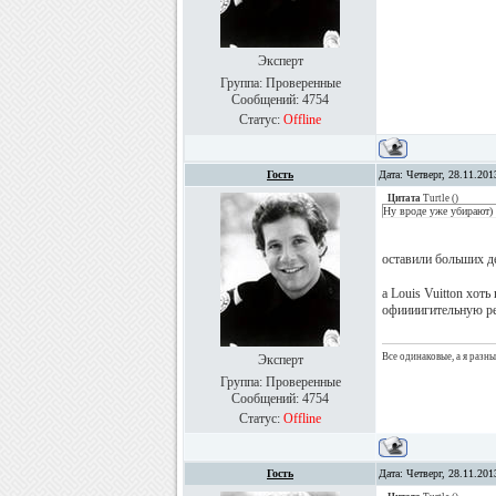
Эксперт
Группа: Проверенные
Сообщений:
4754
Статус:
Offline
Гость
Дата: Четверг, 28.11.20
Цитата
Turtle
(
)
Ну вроде уже убирают)
оставили больших д
а Louis Vuitton хоть
офиииигительную р
Все одинаковые, а я разн
Эксперт
Группа: Проверенные
Сообщений:
4754
Статус:
Offline
Гость
Дата: Четверг, 28.11.20