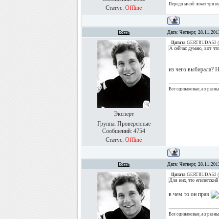
Передо мной лежат три куб
Статус:
Offline
Гость
Дата: Четверг, 28.11.20
Цитата
GERTRUDA52
(
А сейчас думаю, вот что
из чего выбирала? 
Все одинаковые, а я разн
Эксперт
Группа: Проверенные
Сообщений:
4754
Статус:
Offline
Гость
Дата: Четверг, 28.11.20
Цитата
GERTRUDA52
(
Для них,что египетский
в чем то он прав
Все одинаковые, а я разн