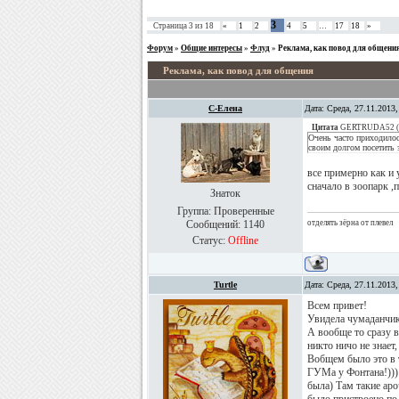
3
Страница
3
из
18
«
1
2
4
5
…
17
18
»
Форум
»
Общие интересы
»
Флуд
»
Реклама, как повод для общени
Реклама, как повод для общения
С-Елена
Дата: Среда, 27.11.2013
Цитата
GERTRUDA52
(
Очень часто приходило
своим долгом посетить 
все примерно как и 
сначало в зоопарк 
Знаток
Группа: Проверенные
Сообщений:
1140
отделять зёрна от плевел
Статус:
Offline
Turtle
Дата: Среда, 27.11.2013
Всем привет!
Увидела чумаданчик
А вообще то сразу в
никто ничо не знает,
Вобщем было это в т
ГУМа у Фонтана!))) 
была) Там такие аро