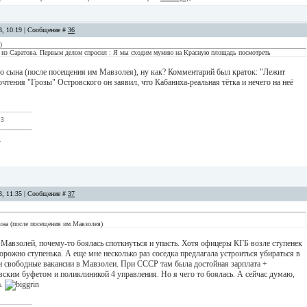
13, 10:19 | Сообщение #
36
)
 из Саратова. Первым делом спросил : Я мы сходим мумию на Красную площадь посмотреть
о сына (после посещения им Мавзолея), ну как? Комментарий был краток: "Лежит
очтения "Грозы" Островского он заявил, что Кабаниха-реальная тётка и нечего на неё
 3
__________
.
13, 11:35 | Сообщение #
37
ына (после посещения им Мавзолея)
 Мавзолей, почему-то боялась споткнуться и упасть. Хотя офицеры КГБ возле ступенек
рожно ступенька. А еще мне несколько раз соседка предлагала устроиться убираться в
и свободные вакансии в Мавзолеи. При СССР там была достойная зарплата +
вским буфетом и поликлиникой 4 управления. Но я чего то боялась. А сейчас думаю,
а.