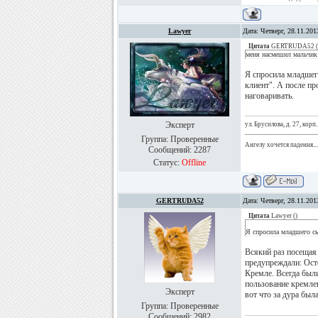
Lawyer
Дата: Четверг, 28.11.20
Цитата
GERTRUDA52
(
меня насмешил мальчик
Я спросила младшег
клиент". А после пр
наговаривать.
Эксперт
ул. Брусилова, д. 27, корп.
____________________
Группа: Проверенные
Ангелу хочется падения...
Сообщений:
2287
Статус:
Offline
GERTRUDA52
Дата: Четверг, 28.11.20
Цитата
Lawyer
(
)
Я спросила младшего с
Всякий раз посещая
предупреждали: Осто
Кремле. Всегда был
пользование кремле
Эксперт
вот что за дура был
Группа: Проверенные
Сообщений:
2982