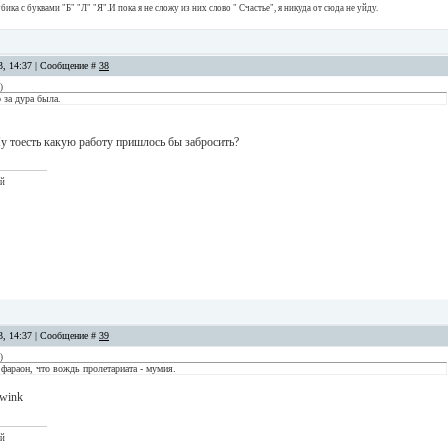
ика с буквами "Б" "Л" "Я".И пока я не сложу из них слово " Счастье", я никуда от сюда не уйду.
13, 14:37 | Сообщение #
38
)
 за дура была.
Ну тоесть какую работу пришлось бы забросить?
ый
13, 14:37 | Сообщение #
39
)
 фараон, что вождь пролетариата - мумия.
ый