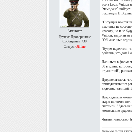
Российская топ-мод
дома Louis Vuitton 
"чемодане" пойдут 
руководит Н.Водяно
"Ситуация вокруг па
выставка не состоит
Активист
красоту, но и не бу
Vuitton, задумывая 
Группа: Проверенные
"Обнаженные сердца"
Сообщений:
730
Статус:
Offline
"Будем надеяться, ч
добавив, что дом L
Павильон в форме ч
30 в длину, которо
странствий", расск
Предполагалось, чт
принадлежавших ран
видеоинсталляций. 
Председатель комит
акция является полн
системой. "Здесь не
комиссии по градос
Читать полностью:
h
Уважаемые соседи, участв