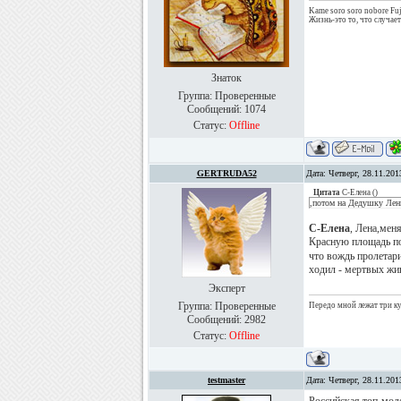
Kame soro soro nobore Fuj
Жизнь-это то, что случае
Знаток
Группа: Проверенные
Сообщений:
1074
Статус:
Offline
GERTRUDA52
Дата: Четверг, 28.11.20
Цитата
С-Елена
(
)
,потом на Дедушку Лен
С-Елена
, Лена,мен
Красную площадь по
что вождь пролетари
ходил - мертвых жи
Эксперт
Группа: Проверенные
Передо мной лежат три куб
Сообщений:
2982
Статус:
Offline
testmaster
Дата: Четверг, 28.11.20