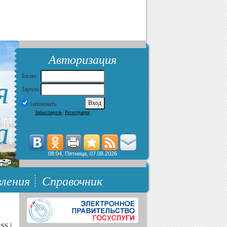
Авторизация
я
Логин:
Пароль:
запомнить
Забыл пароль
|
Регистрация
а
08:04, Пятница, 07.08.2026
ления
Справочник
RSS
]