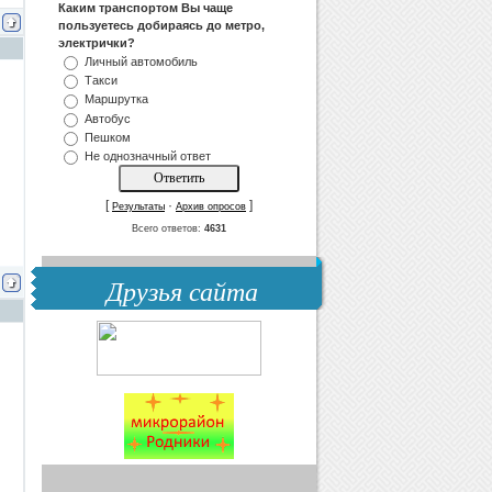
Каким транспортом Вы чаще
пользуетесь добираясь до метро,
электрички?
Личный автомобиль
Такси
Маршрутка
Автобус
Пешком
Не однозначный ответ
[
·
]
Результаты
Архив опросов
Всего ответов:
4631
Друзья сайта