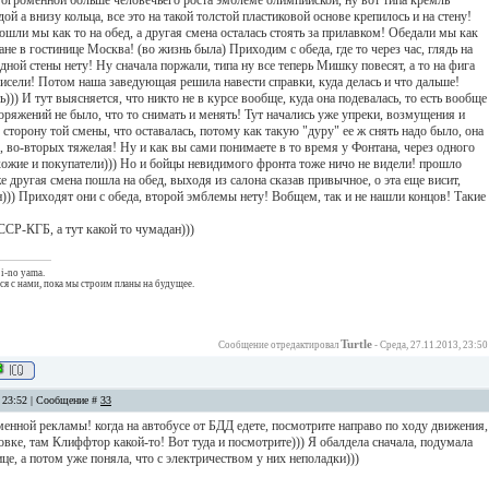
 огроменной больше человечьего роста эмблеме олимпийской, ну вот типа кремль
ой а внизу кольца, все это на такой толстой пластиковой основе крепилось и на стену!
ошли мы как то на обед, а другая смена осталась стоять за прилавком! Обедали мы как
не в гостинице Москва! (во жизнь была) Приходим с обеда, где то через час, глядь на
одной стены нету! Ну сначала поржали, типа ну все теперь Мишку повесят, а то на фига
исели! Потом наша заведующая решила навести справки, куда делась и что дальше!
))) И тут выясняется, что никто не в курсе вообще, куда она подевалась, то есть вообще
оряжений не было, что то снимать и менять! Тут начались уже упреки, возмущения и
сторону той смены, что оставалась, потому как такую "дуру" ее ж снять надо было, она
 во-вторых тяжелая! Ну и как вы сами понимаете в то время у Фонтана, через одного
хожие и покупатели))) Но и бойцы невидимого фронта тоже ничо не видели! прошло
же другая смена пошла на обед, выходя из салона сказав привычное, о эта еще висит,
н))) Приходят они с обеда, второй эмблемы нету! Вобщем, так и не нашли концов! Такие
СР-КГБ, а тут какой то чумадан)))
i-no yama.
тся с нами, пока мы строим планы на будущее.
Turtle
Сообщение отредактировал
-
Среда, 27.11.2013, 23:50
, 23:52 | Сообщение #
33
енной рекламы! когда на автобусе от БДД едете, посмотрите направо по ходу движения,
вке, там Клиффтор какой-то! Вот туда и посмотрите))) Я обалдела сначала, подумала
ице, а потом уже поняла, что с электричеством у них неполадки)))