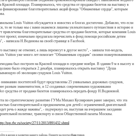
ель и филантроп Наталья Водянова прокомментировала скандал с павильоном модного
на Красной площади. Планировалось, что средства от продажи билетов на выставку в
на финансирование благотворительных акций фонда "Обнаженные сердца", которым
ва.
вильона Louis Vuitton обсуждается в новостях и блогах достаточно. Добавлю, что если
ся, то не только мы с вами окажемся лишены увлекательного путешествия в историю и
дут привлечены благотворительные средства от продажи билетов, которые компания Louis
этот проект, изначально предлагала перечислить в фонд помощи российским детям
, - написала Н.Водянова на своей странице в Facebook.
то выставку не отменят, а лишь перенесут в другое место", - заявила топ-модель,
ouis Vuitton уже много лет помогает "Обнаженным сердцам" своими пожертвованиями.
емодана был построен на Красной площади в середине ноября. В здании 9 м в высоту и
е должно было открыться 2 декабря, планировалось открыть выставку "Душа
азывающую об эволюции сундуков Louis Vuitton.
о вниманию посетителей будут представлены 25 уникальных дорожных сундуков,
ее разным знаменитостям, и 12 созданных современными художниками
Все средства от продажи билетов планировалось передать фонду Н.Водяновой.
ета по стратегическому развитию ГУМа Михаил Куснирович ранее заверил, что эта
остью благотворительной и предназначена для детей с ограниченной двигательной
 идет речь о жажде наживы", - подчеркнул он, выступая на вчерашнем заседании
троительной политике, транспорту и связи Общественной палаты Москвы.
ttp://top.rbc.ru/society/27/11/2013/891432.shtml
уйте в жизни и развитии нашего района. Пишите на портал
Наш город
.