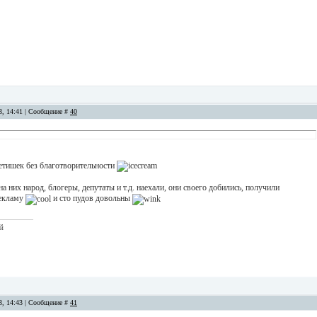
13, 14:41 | Сообщение #
40
етишек без благотворительности
 на них народ, блогеры, депутаты и т.д. наехали, они своего добились, получили
екламу
и сто пудов довольны
ый
13, 14:43 | Сообщение #
41