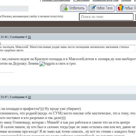
я
(Реклама, вызывающая улыбку и желание пошутить)
, 22:45 | Сообщение #
31
)
сь посещать Мавзолей. Многочисленная родня папы после посещения московских магазинов считала
это скорбное место
у нас,сначало ведем на Красную площадь и в Мавзолей,потом в зоопарк,ну или наоборот
,потом на Дедушку Ленина
и смех и грех
, 23:47 | Сообщение #
32
 на площади и прифигела!))) Ну вроде уже убирают)
спомнилось, что родной (когда -то ГУМ) место вполне себе мистическое, это к тому, что
 кто поставил и кто разрешил и так далее)))
у нашу Олимпиаду, которая с Мишей! я как раз работала в самом что на есть центре
В салоне нашем, ну кто был в салонах тогда (щас не знаю остались они или нет, давно не
чные колонны при входе! Я не знаю как точно описать , ну вот по стенам с каждого боку