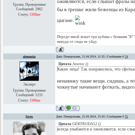
оживляются, если слышат фразы на
Группа: Проверенные
бы в трешке жили беженцы из Кар
Сообщений:
2982
Статус:
Offline
цыгане.
Передо мной лежат три кубика с буквами "Б" "
никуда от сюда не уйду.
alemanita
Дата: Понедельник, 21.04.2014, 11:35 | Сообщение #
74
Цитата
Arsenic
(
)
Какие лица! Так понравились, что сфотка
ненавижу такие вещи. сидишь, а те
Эксперт
чокнутые начинают фоткать, видео
Группа: Проверенные
Сообщений:
1233
Статус:
Offline
Гость
Дата: Понедельник, 21.04.2014, 13:43 | Сообщение #
75
Цитата
GERTRUDA52
(
)
всегда улыбаются и оживляются, если слы