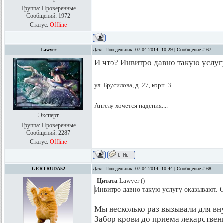
Группа: Проверенные
Сообщений:
1972
Статус:
Offline
Lawyer
Дата: Понедельник, 07.04.2014, 10:29 | Сообщение #
67
И что? Инвитро давно такую услуг
ул. Брусилова, д. 27, корп. 3
______________________________
Ангелу хочется падения....
Эксперт
Группа: Проверенные
Сообщений:
2287
Статус:
Offline
GERTRUDA52
Дата: Понедельник, 07.04.2014, 10:44 | Сообщение #
68
Цитата
Lawyer
(
)
Инвитро давно такую услугу оказывают. 
Мы несколько раз вызывали для вн
Забор крови до приема лекарственн