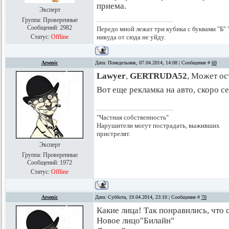
приема.
Эксперт
Группа: Проверенные
Сообщений:
2982
Передо мной лежат три кубика с буквами "Б" "
Статус:
Offline
никуда от сюда не уйду.
Arsenic
Дата: Понедельник, 07.04.2014, 14:08 | Сообщение #
69
Lawyer
,
GERTRUDA52
, Может ос
Вот еще рекламка на авто, скоро с
"Частная собственность"
Нарушители могут пострадать, выживших
пристрелят.
Эксперт
Группа: Проверенные
Сообщений:
1972
Статус:
Offline
Arsenic
Дата: Суббота, 19.04.2014, 23:10 | Сообщение #
70
Какие лица! Так понравились, что 
Новое лицо"Билайн"