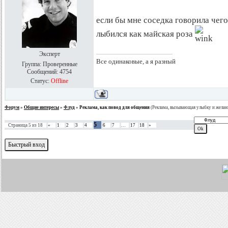
если бы мне соседка говорила чего
лыбился как майская роза
Эксперт
Все одинаковые, а я разный
Группа: Проверенные
Сообщений:
4754
Статус:
Offline
Форум
»
Общие интересы
»
Флуд
»
Реклама, как повод для общения
(Реклама, вызывающая улыбку и желан
5
Страница
5
из
18
«
1
2
3
4
6
7
…
17
18
»