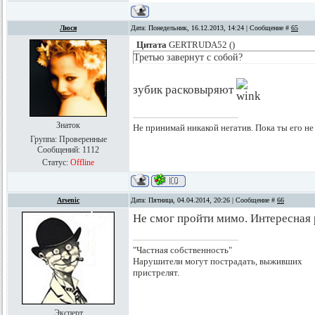
Люся
Дата: Понедельник, 16.12.2013, 14:24 | Сообщение #
65
Цитата
GERTRUDA52
(
)
Третью завернут с собой?
зубик расковыряют
Знаток
Не принимай никакой негатив. Пока ты его не
Группа: Проверенные
Сообщений:
1112
Статус:
Offline
Arsenic
Дата: Пятница, 04.04.2014, 20:26 | Сообщение #
66
Не смог пройти мимо. Интересная 
"Частная собственность"
Нарушители могут пострадать, выживших
пристрелят.
Эксперт