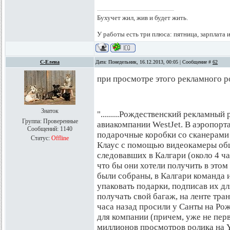
Бухучет жил, жив и будет жить.
У работы есть три плюса: пятница, зарплата 
С-Елена
Дата: Понедельник, 16.12.2013, 00:05 | Сообщение #
62
при просмотре этого рекламного р
Знаток
".........Рождественский рекламный
Группа: Проверенные
авиакомпании WestJet. В аэропорт
Сообщений:
1140
подарочные коробки со сканерами 
Статус:
Offline
Клаус с помощью видеокамеры общ
следовавших в Калгари (около 4 ч
что бы они хотели получить в этом
были собраны, в Калгари команда и
упаковать подарки, подписав их д
получать свой багаж, на ленте тра
часа назад просили у Санты на Р
для компании (причем, уже не перв
миллионов просмотров ролика на Y