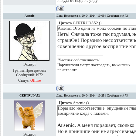
никуда от сюда не уйду.
Arsenic
Дата: Воскресенье, 20.04.2014, 10:09 | Сообщение #
72
Цитата
GERTRUDA52
(
)
Arsenic, Это один из моих соседей по эта
Неть! Сначала тоже так подумал, но
страшОн! Поразило несоответствие
совершенно другое восприятие когд
"Частная собственность"
Эксперт
Нарушители могут пострадать, выживших
пристрелят.
Группа: Проверенные
Сообщений:
1972
Статус:
Offline
GERTRUDA52
Дата: Воскресенье, 20.04.2014, 10:25 | Сообщение #
73
Цитата
Arsenic
(
)
Поразило несоответствие: опущенные гла
восприятие когда с глазами.
Arsenic
, А меня поражает, скольк
Но в принципе они не агрессивны,
Эксперт