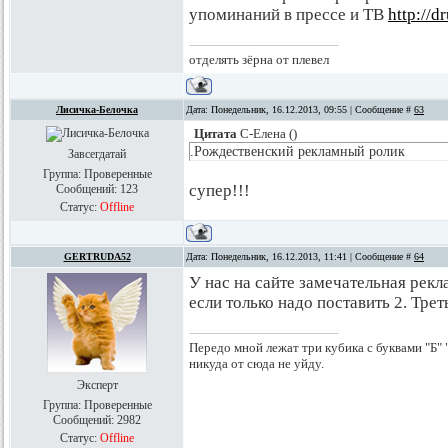
упоминаний в прессе и ТВ
http://d
отделять зёрна от плевел
Лисичка-Белочка
Дата: Понедельник, 16.12.2013, 09:55 | Сообщение #
63
Цитата
С-Елена
(
)
.Рождественский рекламный ролик
Завсегдатай
Группа: Проверенные
супер!!!
Сообщений:
123
Статус:
Offline
GERTRUDA52
Дата: Понедельник, 16.12.2013, 11:41 | Сообщение #
64
У нас на сайте замечательная рекл
если только надо поставить 2. Тре
Передо мной лежат три кубика с буквами "Б" "
никуда от сюда не уйду.
Эксперт
Группа: Проверенные
Сообщений:
2982
Статус:
Offline