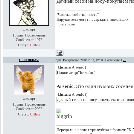
Дачный сезон на носу-покупаем пл
"Частная собственность"
Нарушители могут пострадать, выживших
пристрелят.
Эксперт
Группа: Проверенные
Сообщений:
1972
Статус:
Offline
GERTRUDA52
Дата: Воскресенье, 20.04.2014, 02:50 | Сообщение #
71
Цитата
Arsenic
(
)
Новое лицо"Билайн"
Arsenic
, Это один из моих соседей
Цитата
Arsenic
(
)
Эксперт
Дачный сезон на носу-покупаем пластиков
Группа: Проверенные
Сообщений:
2982
Статус:
Offline
Передо мной лежат три кубика с буквами "Б" "