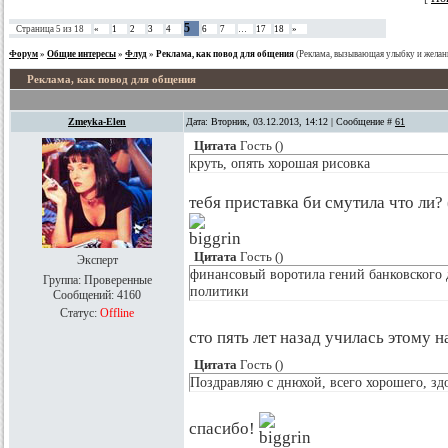
5
Страница
5
из
18
«
1
2
3
4
6
7
…
17
18
»
Форум
»
Общие интересы
»
Флуд
»
Реклама, как повод для общения
(Реклама, вызывающая улыбку и желан
Реклама, как повод для общения
Zmeyka-Elen
Дата: Вторник, 03.12.2013, 14:12 | Сообщение #
61
Цитата
Гость
(
)
круть, опять хорошая рисовка
тебя приставка би смутила что ли? 
Цитата
Гость
(
)
Эксперт
финансовый воротила гений банковского 
Группа: Проверенные
политики
Сообщений:
4160
Статус:
Offline
сто пять лет назад училась этому
Цитата
Гость
(
)
Поздравляю с днюхой, всего хорошего, зд
спасибо!