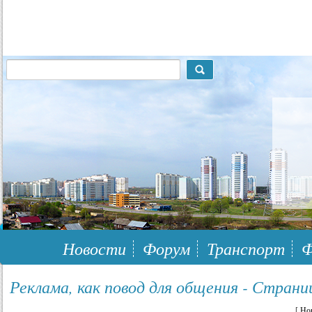
117148, г.Москва, ЮЗАО, муниципальный район Южное Бутово
Новости
Форум
Транспорт
Ф
Реклама, как повод для общения - Страни
[
Но