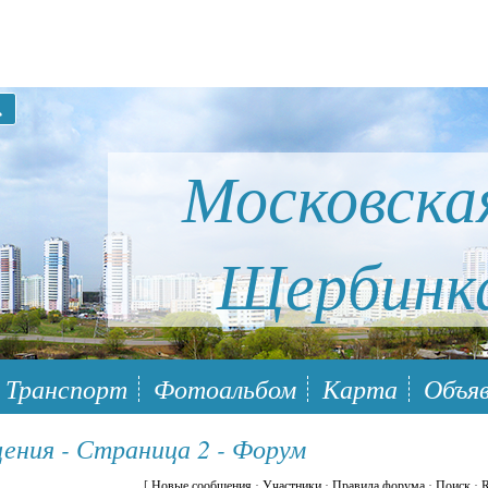
Московска
Щербинк
ый район Южное Бутово
Транспорт
Фотоальбом
Карта
Объяв
щения - Страница 2 - Форум
[
Новые сообщения
·
Участники
·
Правила форума
·
Поиск
·