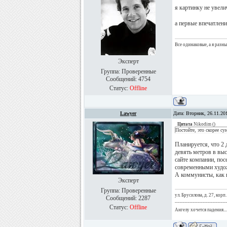
я картинку не увел
а первые впечатлен
Все одинаковые, а я разн
Эксперт
Группа: Проверенные
Сообщений:
4754
Статус:
Offline
Lawyer
Дата: Вторник, 26.11.20
Цитата
Nikodim
(
)
Постойте, это скорее су
Планируется, что 2 
девять метров в выс
сайте компании, пос
современными худо
А коммунисты, как 
Эксперт
Группа: Проверенные
ул. Брусилова, д. 27, корп.
Сообщений:
2287
____________________
Статус:
Offline
Ангелу хочется падения...