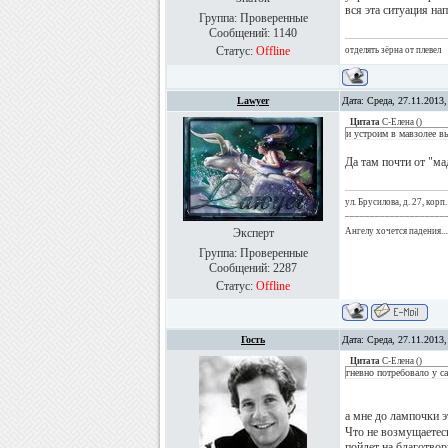
вся эта ситуация н
Группа: Проверенные
Сообщений:
1140
Статус:
Offline
отделять зёрна от плевел
Lawyer
Дата: Среда, 27.11.2013
Цитата
С-Елена
(
)
и устроим в мавзолее 
Да там почти от "ма
ул. Брусилова, д. 27, корп.
____________________
Эксперт
Ангелу хочется падения...
Группа: Проверенные
Сообщений:
2287
Статус:
Offline
Гость
Дата: Среда, 27.11.2013
Цитата
С-Елена
(
)
гневно потребовало у с
а мне до лампочки 
Что не возмущаетесь
пойдет на благотвор