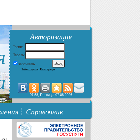
Авторизация
я
Логин:
Пароль:
запомнить
Забыл пароль
|
Регистрация
а
07:58, Пятница, 07.08.2026
ления
Справочник
RSS
]