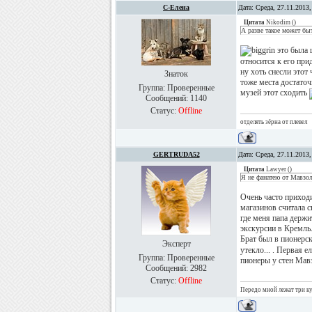
С-Елена
Дата: Среда, 27.11.2013
Цитата
Nikodim
(
)
А разве такое может бы
это была 
относится к его при
ну хоть снесли этот
Знаток
тоже места достаточ
Группа: Проверенные
музей этот сходить
Сообщений:
1140
Статус:
Offline
отделять зёрна от плевел
GERTRUDA52
Дата: Среда, 27.11.2013
Цитата
Lawyer
(
)
Я не фанатею от Мавзол
Очень часто приход
магазинов считала с
где меня папа держи
экскурсии в Кремль.
Брат был в пионерск
Эксперт
утекло... . Первая
Группа: Проверенные
пионеры у стен Мавз
Сообщений:
2982
Статус:
Offline
Передо мной лежат три куб