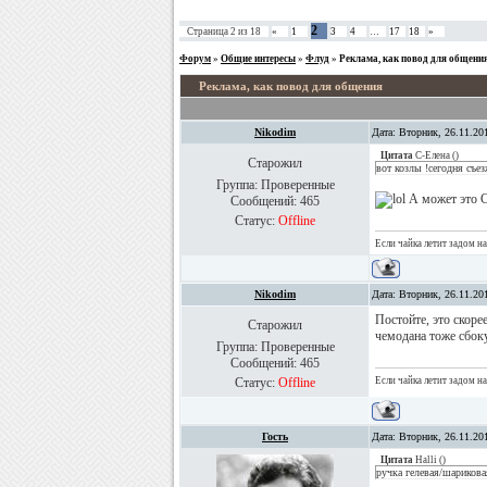
2
Страница
2
из
18
«
1
3
4
…
17
18
»
Форум
»
Общие интересы
»
Флуд
»
Реклама, как повод для общени
Реклама, как повод для общения
Nikodim
Дата: Вторник, 26.11.20
Цитата
С-Елена
(
)
Старожил
вот козлы !сегодня съе
Группа: Проверенные
А может это С
Сообщений:
465
Статус:
Offline
Если чайка летит задом на
Nikodim
Дата: Вторник, 26.11.20
Постойте, это скорее
Старожил
чемодана тоже сбоку
Группа: Проверенные
Сообщений:
465
Статус:
Offline
Если чайка летит задом на
Гость
Дата: Вторник, 26.11.20
Цитата
Halli
(
)
ручка гелевая/шарикова