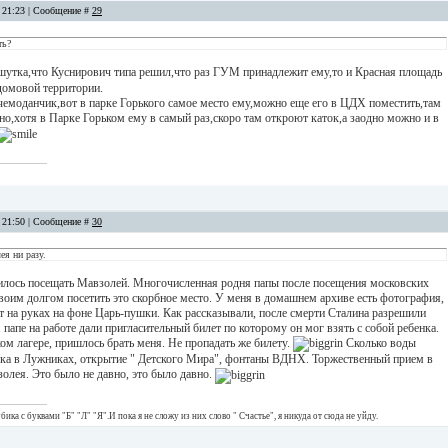
, 21:23 | Сообщение #
29
ть?
шутка,что Куснирович типа решил,что раз ГУМ принадлежит ему,то и Красная площадь
домовой территории.
 чемоданчик,вот в парке Горького самое место ему,можно еще его в ЦДХ поместить,там
но,хотя в Парке Горьком ему в самый раз,скоро там откроют каток,а заодно можно и в
, 21:50 | Сообщение #
30
ея ни разу.
илось посещать Мавзолей. Многочисленная родня папы после посещения московских
воим долгом посетить это скорбное место. У меня в домашнем архиве есть фотография,
т на руках на фоне Царь-пушки. Как рассказывали, после смерти Сталина разрешили
 папе на работе дали пригласительный билет по которому он мог взять с собой ребенка.
ом лагере, пришлось брать меня. Не пропадать же билету.
Сколько воды
 елка в Лужниках, открытие " Детского Мира", фонтаны ВДНХ. Торжественный прием в
олея. Это было не давно, это было давно.
ика с буквами "Б" "Л" "Я".И пока я не сложу из них слово " Счастье", я никуда от сюда не уйду.