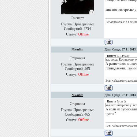
мне вот интересно 
Эксперт
Все одинаковые, а я разн
Группа: Проверенные
Сообщений:
4754
Статус:
Offline
Nikodim
Дата: Среда, 27.11.2013
Цитата
С-Елена
(
)
Старожил
так вроде Куснирович 
А разве такое может
Группа: Проверенные
принадлежит. Таким
Сообщений:
465
Статус:
Offline
Если чайка летит задом на
Nikodim
Дата: Среда, 27.11.2013
Цитата
Гость
(
)
Старожил
мне вот интересно у лю
А если не зубоскали
Группа: Проверенные
чулок".
Сообщений:
465
Статус:
Offline
Если чайка летит задом на