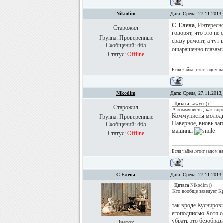
Nikodim
Дата: Среда, 27.11.2013
С-Елена
, Интересн
Старожил
говорят, что это не
Группа: Проверенные
сразу ремонт, а тут
Сообщений:
465
ошарашенно глазам
Статус:
Offline
Если чайка летит задом на
Nikodim
Дата: Среда, 27.11.2013
Цитата
Lawyer
(
)
Старожил
А коммунисты, как впр
Коммунисты молодц
Группа: Проверенные
Наверное, вновь за
Сообщений:
465
машины
Статус:
Offline
Если чайка летит задом на
С-Елена
Дата: Среда, 27.11.2013
Цитата
Nikodim
(
)
Кто вообще заведует Кр
так вроде Кусниров
егоподписью.Хотя с
убрать это безобраз
Знаток