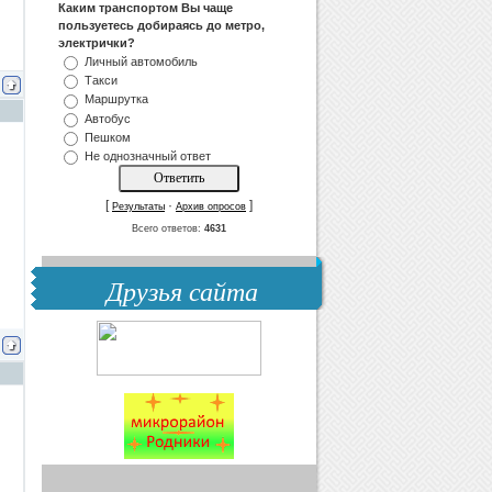
Каким транспортом Вы чаще
пользуетесь добираясь до метро,
электрички?
Личный автомобиль
Такси
Маршрутка
Автобус
Пешком
Не однозначный ответ
[
·
]
Результаты
Архив опросов
Всего ответов:
4631
Друзья сайта