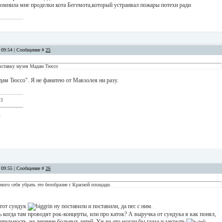
апомнила мне проделки кота Бегемота,который устраивал пожары потехи ради
, 09:54 | Сообщение #
25
выставку музея Мадам Тюссо
дам Тюссо". Я не фанатею от Мавзолея ни разу.
 3
__________
.
, 09:55 | Сообщение #
26
амого себя убрать это безобразие с Красной площади.
этот сундук
ну поставили и поставили, да пес с ним.
 когда там проводят рок-концерты, или про каток? А выручка от сундука я как понял,
ительность, на лечение больных детей. Уж на это могли бы глаза и закрыть