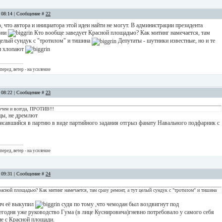
, 08:14 | Сообщение #
22
о, что автора и инициатора этой идеи найти не могут. В администрации президента
 они
Кто вообще заведует Красной площадью? Как митинг намечается, там
 целый сундук с "тротилом" и тишина
Депутаты - шутники известные, но и те
и хлопают
перед, ветер - на усиление
, 08:22 | Сообщение #
23
очем и всегда, ПРОТИВ!!!
ы, не дремлют
писавшийся в партию в виде партийного задания отгрыз фанату Навального подфарник с
перед, ветер - на усиление
, 09:31 | Сообщение #
24
асной площадью? Как митинг намечается, там сразу ремонт, а тут целый сундук с "тротилом" и тишина
ич её выкупил
судя по тому ,что чемодан был воздвигнут под
егодня уже руководство Гума (в лице Куснировича)гневно потребовало у самого себя
ие с Красной площади.