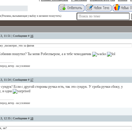
я
(Реклама, вызывающая улыбку и желание пошутить)
13, 11:51 | Сообщение #
16
зжу ,посмотрю ,что за фигня
обянин пошутил? Ты меня Робеспьером, а я тебе чемоданчик
перед, ветер - на усиление
13, 11:54 | Сообщение #
17
 сундук! Если с другой стороны ручка есть, так это сундук. У гроба ручки сбоку, у
, и одна
перед, ветер - на усиление
13, 12:35 | Сообщение #
18
я, не?