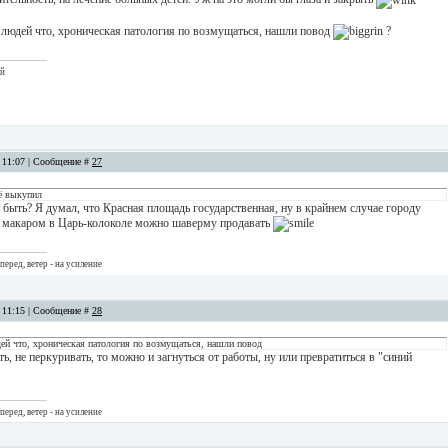
у людей что, хроническая патология по возмущаться, нашли повод
?
ый
, 11:07 | Сообщение #
27
её выкупил
 быть? Я думал, что Красная площадь государственная, ну в крайнем случае городу
 макаром в Царь-колоколе можно шаверму продавать
перед, ветер - на усиление
, 11:15 | Сообщение #
28
дей что, хроническая патология по возмущаться, нашли повод
ть, не перкуривать, то можно и загнуться от работы, ну или превратиться в "синий
перед, ветер - на усиление