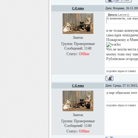
С-Елена
Дата: Вторник, 26.11.20
Цитата
Lawyer
(
)
А коммунисты, как впр
и не только коммуни
сама идея чемоданч
Знаток
Пожарскому и Минин
Группа: Проверенные
Сообщений:
1140
Что не могли места
Статус:
Offline
моему тоже ему там 
Рублевском огороде
отделять зёрна от плевел
С-Елена
Дата: Среда, 27.11.2013
а еще обвязали это
отделять зёрна от плевел
Знаток
Группа: Проверенные
Сообщений:
1140
Статус:
Offline