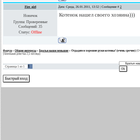
Fire_girl
Дата: Среда, 26.01.2011, 13:52 | Сообщение #
2
Котенок нашел своего хозяина)))
Новичок
Группа: Проверенные
Сообщений:
35
Статус:
Offline
Форум
»
Общие интересы
»
Братья наши меньшие
»
Отдадим в хорошие руки котенка! (очень срочно)
(О
умненькая девочка 2,5 месяца)
1
Страница
1
из
1