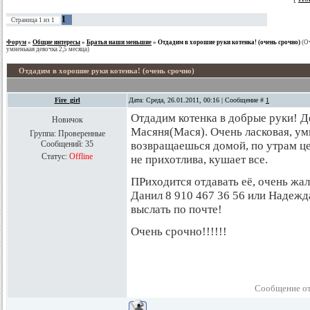
1
Страница
1
из
1
Форум
»
Общие интересы
»
Братья наши меньшие
»
Отдадим в хорошие руки котенка! (очень срочно)
(О
умненькая девочка 2,5 месяца)
Отдадим в хорошие руки котенка! (очень срочно)
Fire_girl
Дата: Среда, 26.01.2011, 00:16 | Сообщение #
1
Отдадим котенка в добрые руки! Де
Новичок
Масяня(Мася). Очень ласковая, умн
Группа: Проверенные
Сообщений:
35
возвращаешься домой, по утрам цел
Статус:
Offline
не прихотлива, кушает все.
ПРиходится отдавать её, очень жа
Данил 8 910 467 36 56 или Надежд
выслать по почте!
Очень срочно!!!!!!
Сообщение о