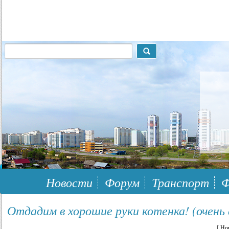
117148, г.Москва, ЮЗАО, муниципальный район Южное Бутово
Новости
Форум
Транспорт
Ф
Отдадим в хорошие руки котенка! (очень 
[
Но