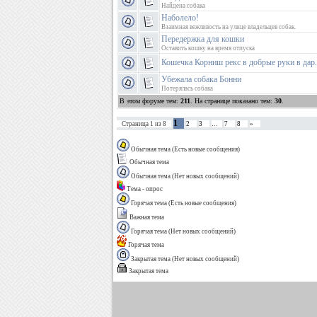
Найдена собака
Наболело!
Взаимная вежливость на улице владельцев собак.
Передержка для кошки
Оставить кошку на время отпуска
Кошечка Корниш рекс в добрые руки в дар.
Убежала собака Бонни
Потерялась собака
В этом форуме тем:
211
. На странице показано тем:
30
.
1
Страница
1
из
8
2
3
…
7
8
»
Обычная тема (Есть новые сообщения)
Обычная тема
Обычная тема (Нет новых сообщений)
Тема - опрос
Горячая тема (Есть новые сообщения)
Важная тема
Горячая тема (Нет новых сообщений)
Горячая тема
Закрытая тема (Нет новых сообщений)
Закрытая тема