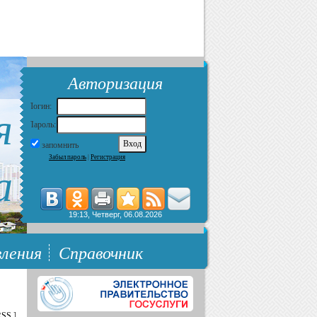
Авторизация
я
Логин:
Пароль:
запомнить
Забыл пароль
|
Регистрация
а
19:13, Четверг, 06.08.2026
ления
Справочник
RSS
]