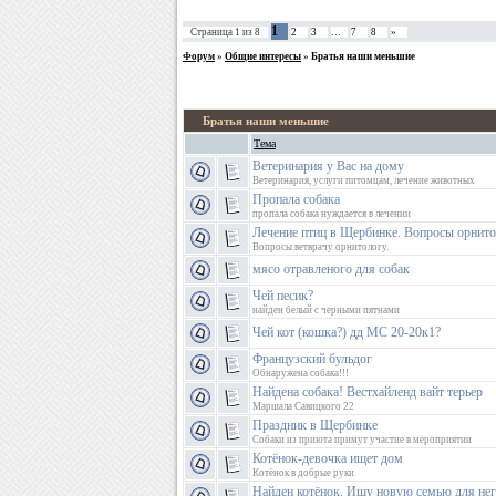
1
Страница
1
из
8
2
3
…
7
8
»
Форум
»
Общие интересы
»
Братья наши меньшие
Братья наши меньшие
Тема
Ветеринария у Вас на дому
Ветеринария, услуги питомцам, лечение животных
Пропала собака
пропала собака нуждается в лечении
Лечение птиц в Щербинке. Вопросы орнито
Вопросы ветврачу орнитологу.
мясо отравленого для собак
Чей песик?
найден белый с черными пятнами
Чей кот (кошка?) дд МС 20-20к1?
Французский бульдог
Обнаружена собака!!!
Найдена собака! Вестхайленд вайт терьер
Маршала Савицкого 22
Праздник в Щербинке
Собаки из приюта примут участие в мероприятии
Котёнок-девочка ищет дом
Котёнок в добрые руки
Найден котёнок. Ищу новую семью для не