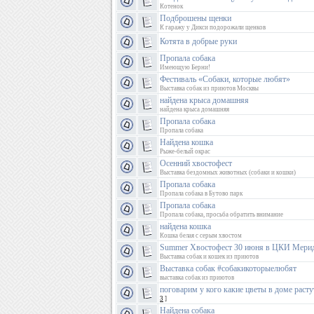
Котенок
Подброшены щенки
К гаражу у Дикси подорожали щенков
Котята в добрые руки
Пропала собака
Имеющую Берни!
Фестиваль «Собаки, которые любят»
Выставка собак из приютов Москвы
найдена крыса домашняя
найдена крыса домашняя
Пропала собака
Пропала собака
Найдена кошка
Рыже-белый окрас
Осенний хвостофест
Выставка бездомных животных (собаки и кошки)
Пропала собака
Пропала собака в Бутово парк
Пропала собака
Пропала собака, просьба обратить внимание
найдена кошка
Кошка белая с серым хвостом
Summer Хвостофест 30 июня в ЦКИ Мери
Выставка собак и кошек из приютов
Выставка собак #собакикоторыелюбят
выставка собак из приютов
поговарим у кого какие цветы в доме расту
3
]
Найдена собака