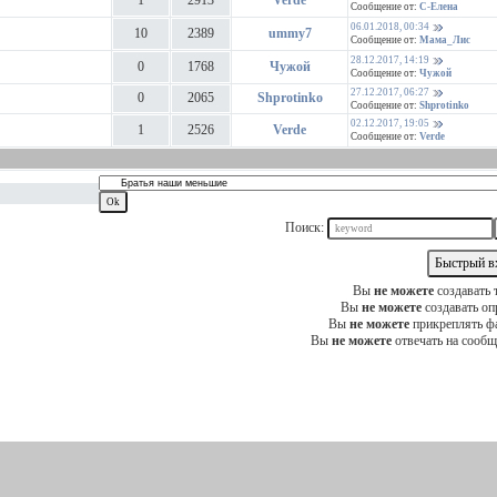
1
2913
Verde
Сообщение от:
С-Елена
06.01.2018, 00:34
10
2389
ummy7
Сообщение от:
Мама_Лис
28.12.2017, 14:19
0
1768
Чужой
Сообщение от:
Чужой
27.12.2017, 06:27
0
2065
Shprotinko
Сообщение от:
Shprotinko
02.12.2017, 19:05
1
2526
Verde
Сообщение от:
Verde
Поиск:
Вы
не можете
создавать
Вы
не можете
создавать о
Вы
не можете
прикреплять ф
Вы
не можете
отвечать на сооб