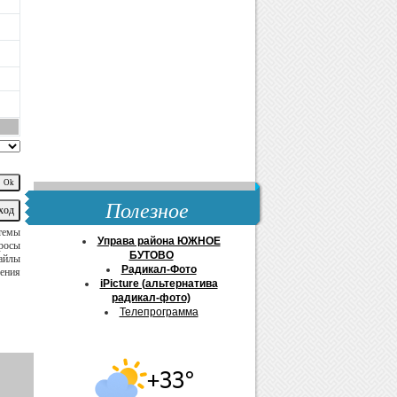
Полезное
 темы
Управа района ЮЖНОЕ
просы
БУТОВО
айлы
Радикал-Фото
щения
iPicture (альтернатива
радикал-фото)
Телепрограмма