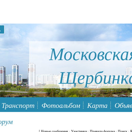
Московска
Щербинк
ый район Южное Бутово
Транспорт
Фотоальбом
Карта
Объяв
орум
[
Новые сообщения
·
Участники
·
Правила форума
·
Поиск
·