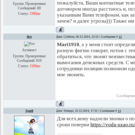
пожалуйста, Ваши контактные тел
Группа: Проверенные
Сообщений:
69
договором иногда расстаюсь и, по
Статус:
Offline
указанным Вами телефонам, как зак
зачем? и далее угрозы))) Также и
Нэт
Дата: Суббота, 06.12.2014, 22:55 | Сообщение #
13
Mari1910
, а у меня стоит определ
разную фигню говорят, потом с эт
Активист
обратиться, что звонят неизвестны
Группа: Проверенные
Сообщений:
610
вымогания денежных средств. С м
Статус:
Offline
сотрудники полиции позвонили од
мне звонить.
Сообщение
ТриЯ
Дата: Четверг, 25.12.2014, 17:31 | Сообщение #
14
Для всех,кому надоели звонки о по
сроки поверки
https://voda-uzao.ru