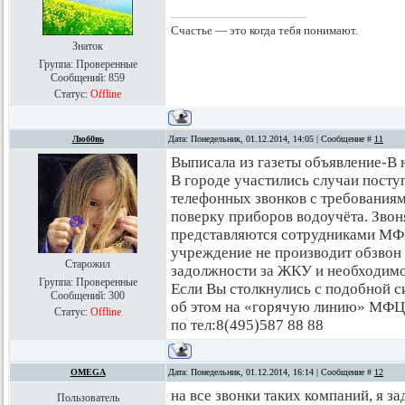
Счастье — это когда тебя понимают.
Знаток
Группа: Проверенные
Сообщений:
859
Статус:
Offline
Люб0вь
Дата: Понедельник, 01.12.2014, 14:05 | Сообщение #
11
Выписала из газеты объявление-В н 
В городе участились случаи посту
телефонных звонков с требованиям
поверку приборов водоучёта. Звон
представляются сотрудниками МФЦ
учреждение не производит обзвон
Старожил
задолжности за ЖКУ и необходимо
Группа: Проверенные
Если Вы столкнулись с подобной с
Сообщений:
300
об этом на «горячую линию» МФЦ
Статус:
Offline
по тел:8(495)587 88 88
OMEGA
Дата: Понедельник, 01.12.2014, 16:14 | Сообщение #
12
на все звонки таких компаний, я з
Пользователь