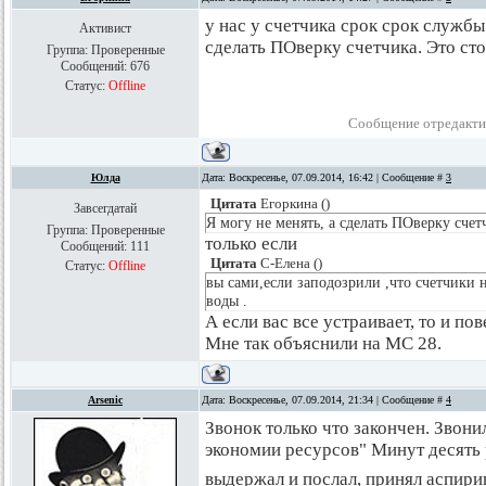
у нас у счетчика срок срок службы 
Активист
сделать ПОверку счетчика. Это ст
Группа: Проверенные
Сообщений:
676
Статус:
Offline
Сообщение отредакт
Юлда
Дата: Воскресенье, 07.09.2014, 16:42 | Сообщение #
3
Цитата
Егоркина
(
)
Завсегдатай
Я могу не менять, а сделать ПОверку счет
Группа: Проверенные
только если
Сообщений:
111
Цитата
С-Елена
(
)
Статус:
Offline
вы сами,если заподозрили ,что счетчики 
воды .
А если вас все устраивает, то и п
Мне так объяснили на МС 28.
Arsenic
Дата: Воскресенье, 07.09.2014, 21:34 | Сообщение #
4
Звонок только что закончен. Звони
экономии ресурсов" Минут десять 
выдержал и послал, принял аспир