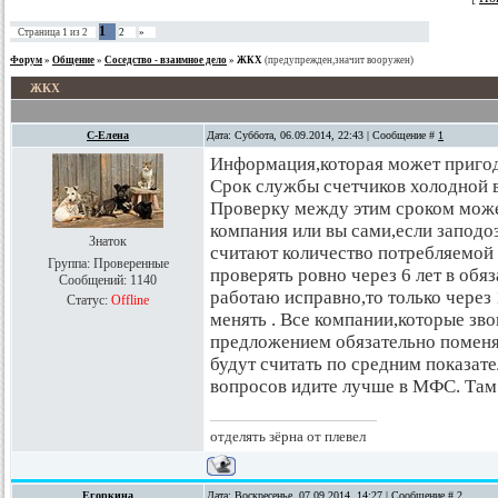
1
Страница
1
из
2
2
»
Форум
»
Общение
»
Соседство - взаимное дело
»
ЖКХ
(предупрежден,значит вооружен)
ЖКХ
С-Елена
Дата: Суббота, 06.09.2014, 22:43 | Сообщение #
1
Информация,которая может пригод
Срок службы счетчиков холодной в
Проверку между этим сроком може
компания или вы сами,если заподо
Знаток
считают количество потребляемой в
Группа: Проверенные
проверять ровно через 6 лет в обя
Сообщений:
1140
работаю исправно,то только через 
Статус:
Offline
менять . Все компании,которые зв
предложением обязательно поменя
будут считать по средним показате
вопросов идите лучше в МФС. Там 
отделять зёрна от плевел
Егоркина
Дата: Воскресенье, 07.09.2014, 14:27 | Сообщение #
2