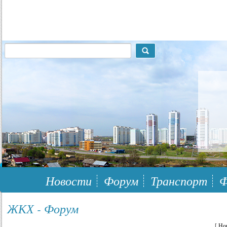
117148, г.Москва, ЮЗАО, муниципальный район Южное Бутово
Новости
Форум
Транспорт
Ф
ЖКХ - Форум
[
Но