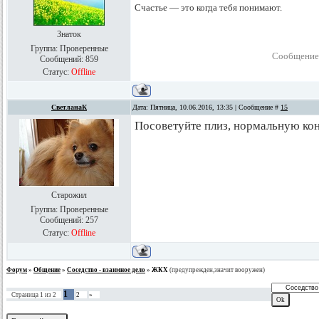
Счастье — это когда тебя понимают.
Знаток
Группа: Проверенные
Сообщение
Сообщений:
859
Статус:
Offline
СветланаК
Дата: Пятница, 10.06.2016, 13:35 | Сообщение #
15
Посоветуйте плиз, нормальную кон
Старожил
Группа: Проверенные
Сообщений:
257
Статус:
Offline
Форум
»
Общение
»
Соседство - взаимное дело
»
ЖКХ
(предупрежден,значит вооружен)
1
Страница
1
из
2
2
»