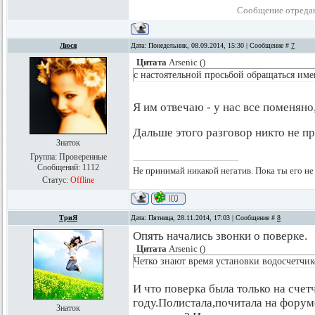
Сообщение отреда
Люся
Дата: Понедельник, 08.09.2014, 15:30 | Сообщение #
7
Цитата
Arsenic
(
)
с настоятельной просьбой обращаться имен
Я им отвечаю - у нас все поменян
Дальше этого разговор никто не 
Знаток
Группа: Проверенные
Сообщений:
1112
Не принимай никакой негатив. Пока ты его не
Статус:
Offline
ТриЯ
Дата: Пятница, 28.11.2014, 17:03 | Сообщение #
8
Опять начались звонки о поверке.
Цитата
Arsenic
(
)
Четко знают время установки водосчетчик
И что поверка была только на сче
году.Полистала,почитала на форуме
Знаток