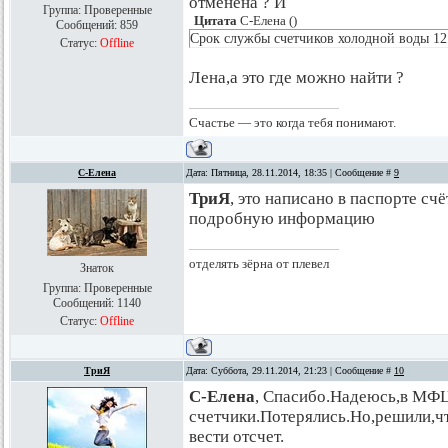
отменена ? И
Группа: Проверенные
Цитата
С-Елена
(
)
Сообщений:
859
Срок службы счетчиков холодной воды 12 
Статус:
Offline
Лена,а это где можно найти ?
Счастье — это когда тебя понимают.
С-Елена
Дата: Пятница, 28.11.2014, 18:35 | Сообщение #
9
ТриЯ
, это написано в паспорте с
подробную информацию
отделять зёрна от плевел
Знаток
Группа: Проверенные
Сообщений:
1140
Статус:
Offline
ТриЯ
Дата: Суббота, 29.11.2014, 21:23 | Сообщение #
10
С-Елена
, Спасибо.Надеюсь,в МФЦ
счетчики.Потерялись.Но,решили,чт
вести отсчет.