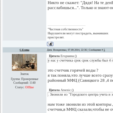
Никто не скажет: "Дядя! На те ден
расслабишься...". Только и знают-н
"Частная собственность"
Нарушители могут пострадать, выживших
пристрелят.
С-Елена
Дата: Воскресенье, 07.09.2014, 22:36 | Сообщение #
5
Цитата
Егоркина
(
)
у нас у счетчика срок срок службы был 4 
это счетчик горячей воды ?
Знаток
я так поняла,что лучше всего сраз
Группа: Проверенные
районный МФЦ (Савицкого 28 ,4 п
Сообщений:
1140
Статус:
Offline
Цитата
Arsenic
(
)
. Звонили из "Городского центра учета и 
нам тоже звонили из этой конторы
счетчик,в МФЦ сказали,чтобы не о