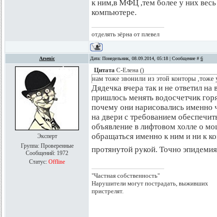
к ним,в МФЦ ,тем более у них весь 
компьютере.
отделять зёрна от плевел
Arsenic
Дата: Понедельник, 08.09.2014, 05:18 | Сообщение #
6
Цитата
С-Елена
(
)
нам тоже звонили из этой конторы ,тоже 
Дядечка вчера так и не ответил на 
пришлось менять водосчетчик горя
почему они нарисовались именно че
на двери с требованием обеспечит
объявление в лифтовом холле о мо
обращаться именно к ним и ни к ко
Эксперт
Группа: Проверенные
протянутой рукой. Точно эпидеми
Сообщений:
1972
Статус:
Offline
"Частная собственность"
Нарушители могут пострадать, выживших
пристрелят.