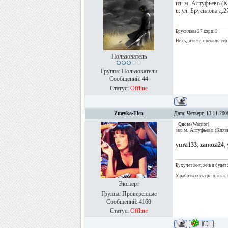
из: м. Алтуфьево (К
в: ул. Брусилова д.2
Брусилова 27 корп. 2
Не судите человека по ег
Пользователь
Группа: Пользователи
Сообщений:
44
Статус:
Offline
Zmeyka-Elen
Дата: Четверг, 13.11.20
Quote
(
Warrior
)
из: м. Алтуфьево (Кляз
yura133
,
zanoza24
,
Бухучет жил, жив и будет 
У работы есть три плюса: 
Эксперт
Группа: Проверенные
Сообщений:
4160
Статус:
Offline