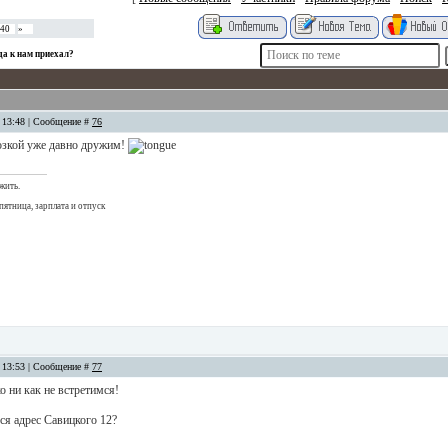
40
»
да к нам приехал?
, 13:48 | Сообщение #
76
нозкой уже давно дружим!
жить.
пятница, зарплата и отпуск
, 13:53 | Сообщение #
77
ко ни как не встретимся!
лся адрес Савицкого 12?