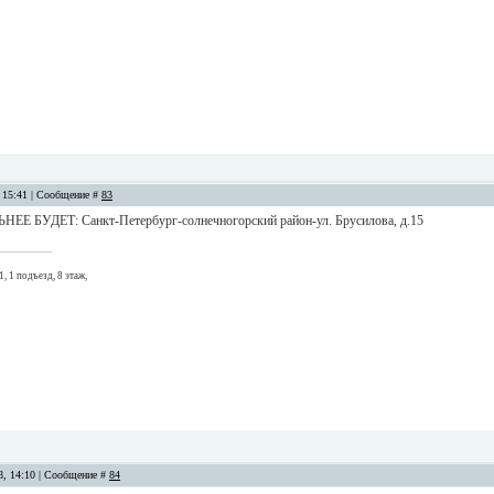
, 15:41 | Сообщение #
83
Е БУДЕТ: Санкт-Петербург-солнечногорский район-ул. Брусилова, д.15
1, 1 подъезд, 8 этаж,
08, 14:10 | Сообщение #
84