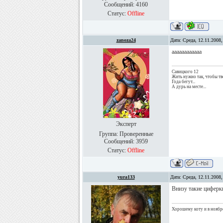
Сообщений:
4160
Статус:
Offline
zanoza24
Дата: Среда, 12.11.2008
аааааааааааа
Савицкого 12
Жить нужно так, чтобы тв
Года бегут...
А дурь на месте...
Эксперт
Группа: Проверенные
Сообщений:
3959
Статус:
Offline
yura133
Дата: Среда, 12.11.2008
Внизу такие циферки
Хорошему коту и в ноябре