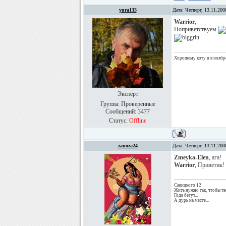
yura133
Дата: Четверг, 13.11.20
Warrior
,
Поприветствуем
Хорошему коту и в ноябре
Эксперт
Группа: Проверенные
Сообщений:
3477
Статус:
Offline
zanoza24
Дата: Четверг, 13.11.20
Zmeyka-Elen
, ага!
Warrior
, Приветик!
Савицкого 12
Жить нужно так, чтобы тв
Года бегут...
А дурь на месте...