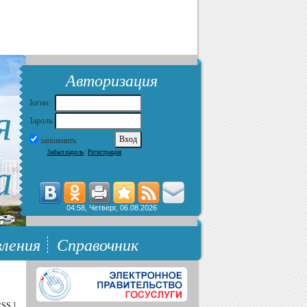
Авторизация
я
Логин:
Пароль:
запомнить
Забыл пароль
|
Регистрация
а
04:58, Четверг, 06.08.2026
ления
Справочник
RSS
]