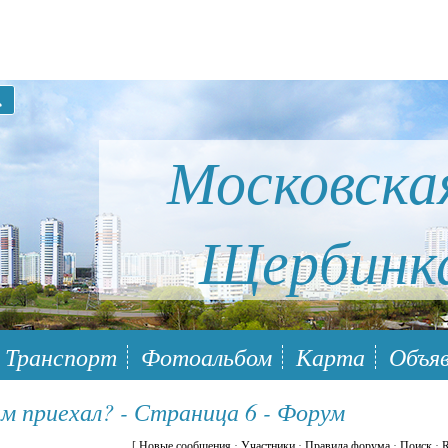
Московска
Щербинк
ый район Южное Бутово
Транспорт
Фотоальбом
Карта
Объяв
м приехал? - Страница 6 - Форум
[
Новые сообщения
·
Участники
·
Правила форума
·
Поиск
·