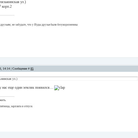
лязьминская ул.)
7 корп.2
о друзьям; не забудьте, что у Иуды друзья были безукоризненны
08, 14:14 | Сообщение #
85
ьминская ул.)
 у нас еще один земляк появился....
жить.
пятница, зарплата и отпуск