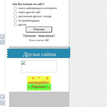
Как Вы попали на сайт?
поиск информации в интернете
через другой сайт
рассказали друзья, соседи
по рекомендации
другое
[
·
]
Результаты
Архив опросов
Всего ответов:
537
Друзья сайта