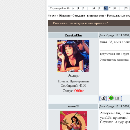
6
Страница
6
из
40
«
1
2
…
4
5
7
8
…
39
Форум
»
Общение
»
Соседство - взаимное дело
»
Расскажи: ты отку
Расскажи: ты откуда к нам приехал?
Zmeyka-Elen
Дата: Среда, 12.11.2008
yura133
, а мы с за
Бухучет жил, жив и будет 
У работы есть три плюса: 
Эксперт
Группа: Проверенные
Сообщений:
4160
Статус:
Offline
zanoza24
Дата: Среда, 12.11.2008
Zmeyka-Elen
, Толь
yura133, приветик!
Слушате , а куда де