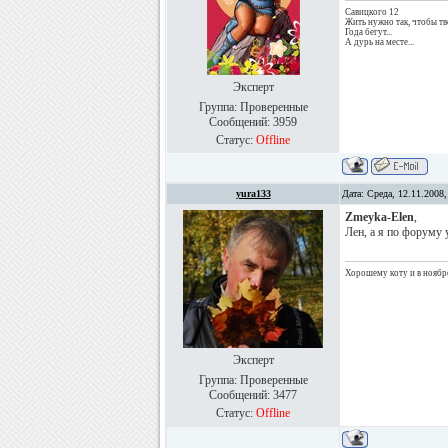
Савицкого 12
Жить нужно так, чтобы тв
Года бегут...
А дурь на месте...
Эксперт
Группа: Проверенные
Сообщений:
3959
Статус:
Offline
yura133
Дата: Среда, 12.11.2008
Zmeyka-Elen
,
Лен, а я по форуму 
Хорошему коту и в ноябре
Эксперт
Группа: Проверенные
Сообщений:
3477
Статус:
Offline