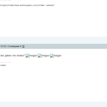
оё присутствие было необходимо, а отсутствие - заметно!
, 13:53 | Сообщение #
78
уже давно это понял!
 март...