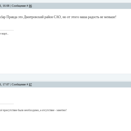
08, 16:08 | Сообщение #
86
Правда это Дмитровский район САО, но от этого наша радость не меньше!
 март...
08, 17:07 | Сообщение #
87
оё присутствие было необходимо, а отсутствие - заметно!