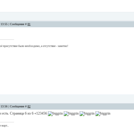
, 13:55 | Сообщение #
81
оё присутствие было необходимо, а отсутствие - заметно!
, 13:56 | Сообщение #
82
 есть. Страница 6 из 6 «123456
 март...