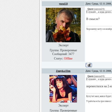
yura133
Дата: Среда, 12.11.2008
Quote
(
zanoza24
)
Слушате , а куда делся 
В смысле?
Хорошему коту и в ноябре
Эксперт
Группа: Проверенные
Сообщений:
3477
Статус:
Offline
Zmeyka-Elen
Дата: Среда, 12.11.2008
Quote
(
zanoza24
)
Слушате , а куда делся 
переместился на 2-ю 
Бухучет жил, жив и будет 
У работы есть три плюса: 
Эксперт
Группа: Проверенные