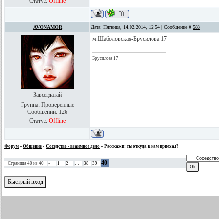
Статус:
Offline
AVONAMOR
Дата: Пятница, 14.02.2014, 12:54 | Сообщение #
588
м.Шаболовская-Брусилова 17
Брусилова 17
Завсегдатай
Группа: Проверенные
Сообщений:
126
Статус:
Offline
Форум
»
Общение
»
Соседство - взаимное дело
»
Расскажи: ты откуда к нам приехал?
40
Страница
40
из
40
«
1
2
…
38
39