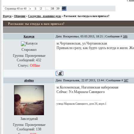
40
Страница
40
из
40
«
1
2
…
38
39
Форум
»
Общение
»
Соседство - взаимное дело
»
Расскажи: ты откуда к нам приехал?
Расскажи: ты откуда к нам приехал?
Катауси
Дата: Воскресенье, 03.03.2013, 18:21 | Сообщение #
586
м.Чертановская, ул.Чертановская
Привыкли сразу, как будто здесь всегда и жили. Жи
Старожил
Группа: Проверенные
Сообщений:
432
Статус:
Offline
aboltus
Дата: Понедельник, 22.07.2013, 13:44 | Сообщение #
587
м.Коломенская, Нагатинская набережная
Сейчас: Ул.Маршала Савицкого
улица Маршала Савицкого, дом 26, корп.1
Завсегдатай
Группа: Проверенные
Сообщений:
138