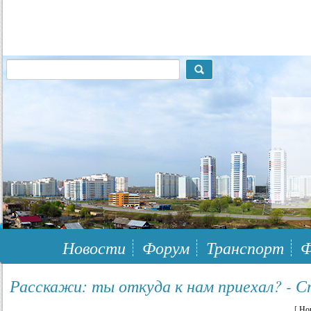
117148, г.Москва, ЮЗАО, муниципальный район Южное Бутово
Новости
Форум
Транспорт
Ф
Расскажи: ты откуда к нам приехал? - С
[
Но