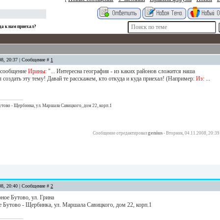
да к нам приехал?
08, 20:37 | Сообщение #
1
 сообщение
Ирины
: "... Интересна география - из каких районов сложится наша
создать эту тему! Давай те расскажем, кто откуда и куда приехал! (Например:
Из:
...
ово - Щербинка, ул. Маршала Савицкого, дом 22, корп.1
genius
Сообщение отредактировал
-
Вторник, 04.11.2008, 20:39
08, 20:40 | Сообщение #
2
рное Бутово, ул. Грина
 Бутово - Щербинка, ул. Маршала Савицкого, дом 22, корп.1