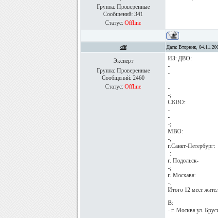
Группа: Проверенные
Сообщений:
341
Статус:
Offline
cfif
Дата: Вторник, 04.11.20
ИЗ: ДВО:
Эксперт
-
Группа: Проверенные
-
Сообщений:
2460
-
Статус:
Offline
-
-;
СКВО:
-
-
-;
МВО:
-;
г.Санкт-Петербург:
-;
г. Подольск-
-;
г. Москава:
-.
Итого 12 мест жите
В:
- г. Москва ул. Брус