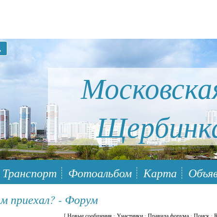
Московска
Щербинк
ый район Южное Бутово
Транспорт
Фотоальбом
Карта
Объяв
м приехал? - Форум
[
Новые сообщения
·
Участники
·
Правила форума
·
Поиск
·