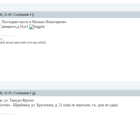
08, 21:49 | Сообщение #
9
ел. Последнее место в Москве-Новогиреево
Савицкого,д.16,к1
/1
вой, когда такое небо есть над тобой...
08, 22:19 | Сообщение #
10
ы, ул. Тимура Фрунзе
тово - Щербинка, ул. Брусилова, д. 21 (еще не перехали, т.к. дом не сдан)