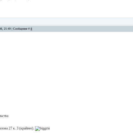
08, 21:49 | Сообщение #
8
льства
илова 27 к. 3 (крайнее).