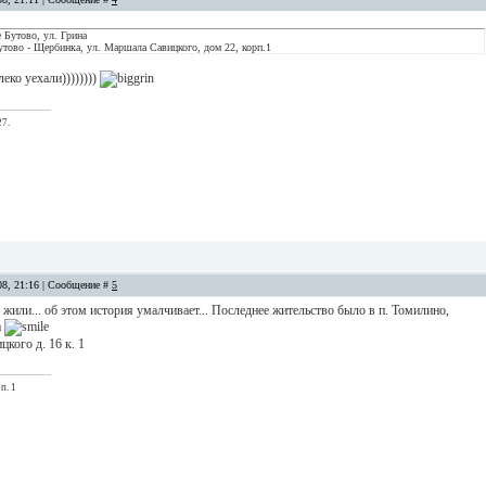
е Бутово, ул. Грина
тово - Щербинка, ул. Маршала Савицкого, дом 22, корп.1
еко уехали))))))))
27.
08, 21:16 | Сообщение #
5
 жили... об этом история умалчивает... Последнее жительство было в п. Томилино,
а
кого д. 16 к. 1
п. 1