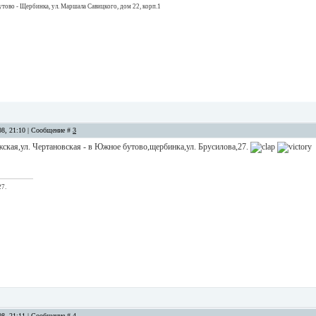
ово - Щербинка, ул. Маршала Савицкого, дом 22, корп.1
08, 21:10 | Сообщение #
3
жская,ул. Чертановская - в Южное бутово,щербинка,ул. Брусилова,27.
27.
08, 21:11 | Сообщение #
4