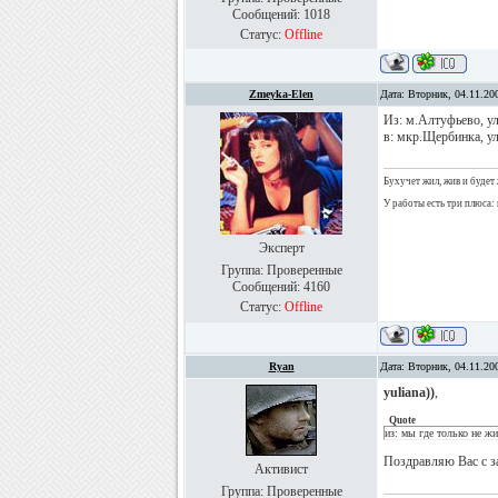
Сообщений:
1018
Статус:
Offline
Zmeyka-Elen
Дата: Вторник, 04.11.20
Из: м.Алтуфьево, у
в: мкр.Щербинка, ул
Бухучет жил, жив и будет 
У работы есть три плюса: 
Эксперт
Группа: Проверенные
Сообщений:
4160
Статус:
Offline
Ryan
Дата: Вторник, 04.11.20
yuliana))
,
Quote
из: мы где только не жи
Поздравляю Вас с з
Активист
Группа: Проверенные