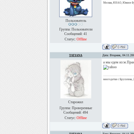
Москва, ЮЗАО, Южное Бут
Пользователь
Группа: Пользователи
Сообщений:
41
Статус:
Offline
TATIANA
Дата: Вторник, 04.11.20
а мы едем из:м.Пра
многодетки с Брусилова, 
Старожил
Группа: Проверенные
Сообщений:
494
Статус:
Offline
TATIANA
Дата: Вторник, 04.11.20