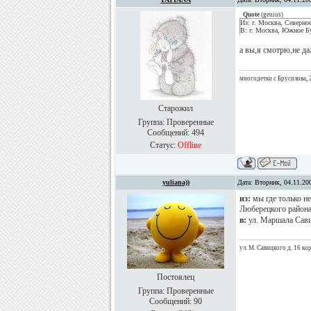
Quote
(
genius
)
Из: г. Москва, Северно
В: г. Москва, Южное Бу
а вы,я смотрю,не дал
многодетки с Брусилова, 
Старожил
Группа: Проверенные
Сообщений:
494
Статус:
Offline
yuliana))
Дата: Вторник, 04.11.20
из:
мы где только не
Люберецкого район
в:
ул. Маршала Савиц
ул. М. Савицкого д. 16 кор
Постоялец
Группа: Проверенные
Сообщений:
90