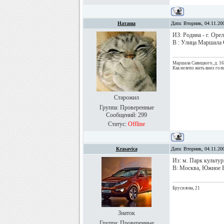
Наташа
Дата: Вторник, 04.11.20
ИЗ: Родина - г. Ор
В : Улица Маршала 
Маршала Савицкого, д. 16
Как нелепо жить вниз голо
Старожил
Группа: Проверенные
Сообщений:
299
Статус:
Offline
Krasavica
Дата: Вторник, 04.11.20
Из: м. Парк культур
В: Москва, Южное Бу
Брусилова, 21
Знаток
Группа: Проверенные