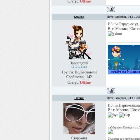
Статус:
Offline
Kpacka
Дата: Вторник, 04.11.20
ИЗ : м.Отрадное ул.
В: г. Москва, Южно
Завсегдатай
Группа: Пользователи
Сообщений:
142
Статус:
Offline
Натик
Дата: Вторник, 04.11.20
ИЗ : м.Первомайская
В : г. Москва, Южно
ул.Маршала Савицкого д.
Старожил
Счастлив тот, кто счастлив