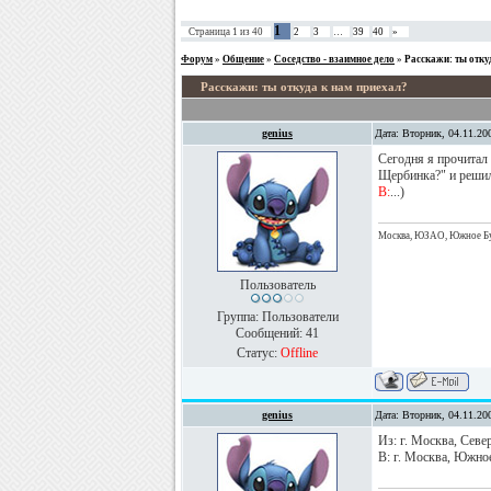
1
Страница
1
из
40
2
3
…
39
40
»
Форум
»
Общение
»
Соседство - взаимное дело
»
Расскажи: ты отку
Расскажи: ты откуда к нам приехал?
genius
Дата: Вторник, 04.11.20
Сегодня я прочитал
Щербинка?" и решил 
В:
...)
Москва, ЮЗАО, Южное Бут
Пользователь
Группа: Пользователи
Сообщений:
41
Статус:
Offline
genius
Дата: Вторник, 04.11.20
Из: г. Москва, Севе
В: г. Москва, Южное