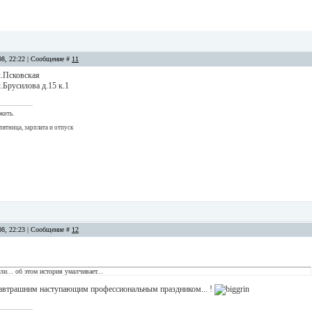
08, 22:22 | Сообщение #
11
л.Псковская
.Брусилова д.15 к.1
жить.
пятница, зарплата и отпуск
08, 22:23 | Сообщение #
12
ли... об этом история умалчивает...
автрашним наступающим профессиональным праздником... !