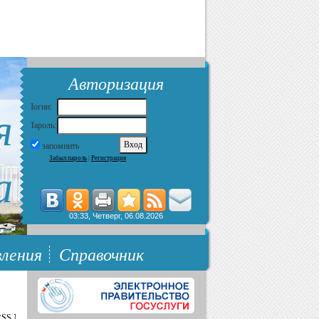
Авторизация
я
Логин:
Пароль:
запомнить
Забыл пароль
|
Регистрация
а
03:33, Четверг, 06.08.2026
ления
Справочник
RSS
]