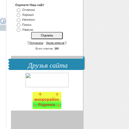
Оцените Наш сайт
Отлично
Хорошо
Неплохо
Плохо
Ужасно
[
·
]
Результаты
Архив опросов
Всего ответов:
380
Друзья сайта