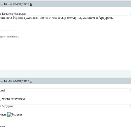
15, 13:53 | Сообщение #
6
т Красного богатыря.
оминает? Нужна суховатая, но не очень и сыр между пармезаном и Артуром.
адать, выживших
15, 13:58 | Сообщение #
7
ает?
, часто покупаем.
и Артуром
тогда
жить.