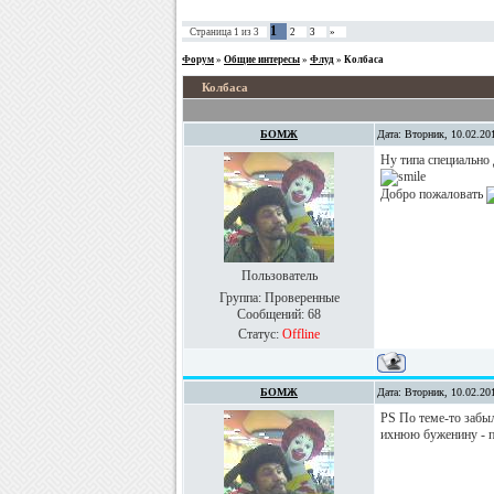
1
Страница
1
из
3
2
3
»
Форум
»
Общие интересы
»
Флуд
»
Колбаса
Колбаса
БОМЖ
Дата: Вторник, 10.02.20
Ну типа специально 
Добро пожаловать
Пользователь
Группа: Проверенные
Сообщений:
68
Статус:
Offline
БОМЖ
Дата: Вторник, 10.02.20
PS По теме-то забы
ихнюю буженину - по