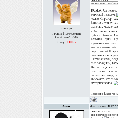
Цитата
БОМЖ
(
)
снежановского комбинат
БОМЖ
, Он не весь
ветчиной и сыром.
жалко Мироторг зак
Затем в духовку на 
выпечки, можно дав
Эксперт
7 Континенте купила
Группа: Проверенные
рублей с батона. Зн
Сообщений:
2982
Ближние Горки". Ну
Статус:
Offline
кусочки мяса ( как 
масла, а можно и бе
фарш точно 800 грам
пакетиках для варки
" Итальянский) вода
был голодным, толь 
Вчера еще делала , с
глаз. Знаю точно ва
ванильный сахар, ра
Не сказать что бы о
мусорное ведро.
Передо мной лежат три куб
Arsenic
Дата: Вторник, 10.02.20
Цитата
zanoza24
(
)
сыр подсушенный любл