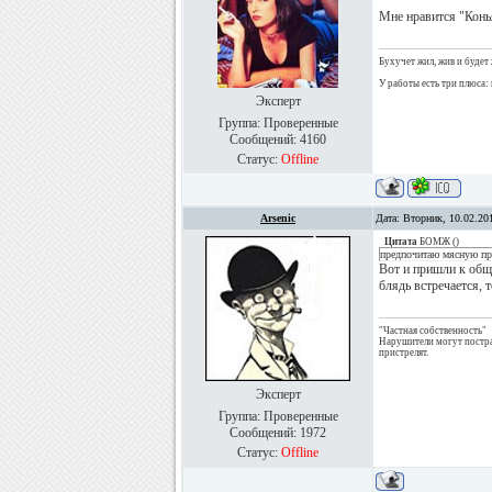
Мне нравится "Конь
Бухучет жил, жив и будет 
У работы есть три плюса: 
Эксперт
Группа: Проверенные
Сообщений:
4160
Статус:
Offline
Arsenic
Дата: Вторник, 10.02.20
Цитата
БОМЖ
(
)
предпочитаю мясную пр
Вот и пришли к общ
блядь встречается, 
"Частная собственность"
Нарушители могут постр
пристрелят.
Эксперт
Группа: Проверенные
Сообщений:
1972
Статус:
Offline