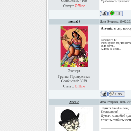
Сообщений:
4160
У работы есть три плюса: 
Статус:
Offline
zanoza24
Дата: Вторник, 10.02.20
Arsenic
, я сыр подс
Савицкого 12
Жить нужно так, чтобы тв
Года бегут...
А дурь на месте...
Эксперт
Группа: Проверенные
Сообщений:
3959
Статус:
Offline
Arsenic
Дата: Вторник, 10.02.20
Цитата
Zmeyka-Elen
(
)
Пошехонский
Думал, спасибо! ку
хочешь стабильност