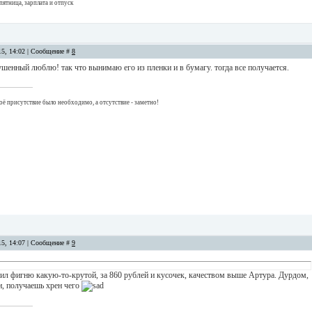
пятница, зарплата и отпуск
15, 14:02 | Сообщение #
8
ушенный люблю! так что вынимаю его из пленки и в бумагу. тогда все получается.
оё присутствие было необходимо, а отсутствие - заметно!
15, 14:07 | Сообщение #
9
пил фигню какую-то-крутой, за 860 рублей и кусочек, качеством выше Артура. Дурдом,
и, получаешь хрен чего