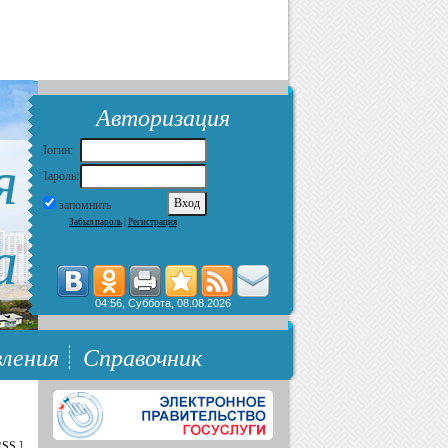
Авторизация
я
Логин:
Пароль:
запомнить
Забыл пароль
|
Регистрация
а
04:56, Суббота, 08.08.2026
ления
Справочник
RSS
]