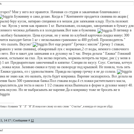
а.
 сгорел? Мне у него все нравится. Начиная со студня и заканчивая блинчиками с
Бужинину я сама делаю. Когда в 7 Континенте продается свинина по акции (
рыли) беру кусок, натираю специями и в мешок для запекания кладу. Пусть полежит.
1 час. Кусок у меня как правило 1 кг. Вытаскиваю, охлаждаю, заворачиваю в бумагу для
ленного чеснока добавить и в холодильник.Вот вам и буженина.
В пятницу в
 колбасу балыковую. Цена кусачая, но у меня по клубной карточки скидка минус 300
ачится выходит батон 1 кг с несколькими граммами за 400 рублей. Производитель "
 что сказать. Вкусно!
Вот еще рецепт" Гречки с мясом".Гречку 1 стакан,
правило у меня свинина), обжаренный лук с морковью,2 ст воды, немного сливочного
з него. Все в пакет для запекания и в духовку на 1 час. Вчера делала " Ежики" Говяжий
мов, остальное на глаз. Лук мелко порезать, морковь потереть на терке, рис ( у меня в
) 1 шт. Предварительно замоченный в кипятке. Специи по вкусу. Соус. Сметана, кетчуп
, ложка муки. Заливаю ежики и тушу на сковороде под крышкой. Не поняла, толь зять
Ежики удались, ел с удовольствием. Правда на гарнир гречку я не до солила.
ама не знаю как это назвать, пусть будет коврижка. Варение засахарилось. Все делала на
рения было 500 граммовая банка.Пол стакана воды.4 ст.ложки растительного масла,
зрыхлитель для теста и около 1 1/2 стакана муки.Выпекала в форме в духовке минут 40.
чень вкусно. Но не выбрасывать же варение.Да и коврижку тоже не бросать же в
ика с буквами "Б" "Л" "Я".И пока я не сложу из них слово " Счастье", я никуда от сюда не уйду.
15, 14:17 | Сообщение #
12
ю!