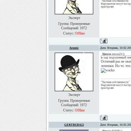
"Частная собственность"
Нарушители могут постр
пристрелят.
Эксперт
Группа: Проверенные
Сообщений:
1972
Статус:
Offline
Arsenic
Дата: Вторник, 10.02.20
Цитата
zanoza24
(
)
я сыр подсушенный лю
Остатний раз не хв
лепешки. Но то. что 
"Частная собственность"
Нарушители могут постр
пристрелят.
Эксперт
Группа: Проверенные
Сообщений:
1972
Статус:
Offline
GERTRUDA52
Дата: Вторник, 10.02.20