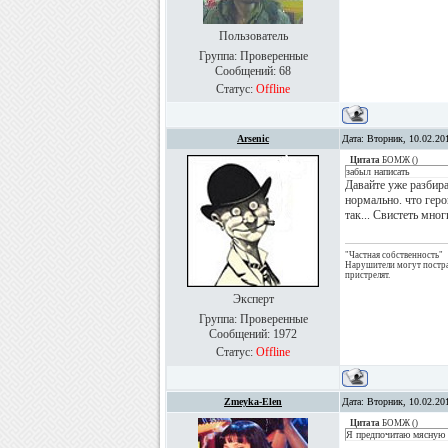
Пользователь
Группа: Проверенные
Сообщений:
68
Статус:
Offline
Arsenic
Дата: Вторник, 10.02.20
Цитата
БОМЖ
(
)
забыл написать
Давайте уже разбира
нормально. что гер
так... Свистеть мно
"Частная собственность"
Нарушители могут постр
пристрелят.
Эксперт
Группа: Проверенные
Сообщений:
1972
Статус:
Offline
Zmeyka-Elen
Дата: Вторник, 10.02.20
Цитата
БОМЖ
(
)
Я предпочитаю мясную 