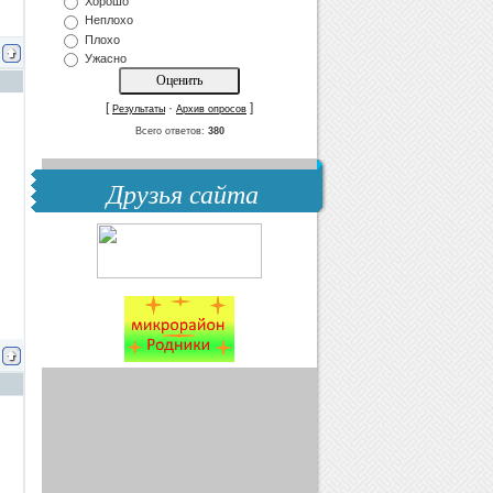
Хорошо
Неплохо
Плохо
Ужасно
[
·
]
Результаты
Архив опросов
Всего ответов:
380
Друзья сайта