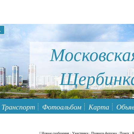
Московска
Щербинк
ый район Южное Бутово
Транспорт
Фотоальбом
Карта
Объяв
[
Новые сообщения
·
Участники
·
Правила форума
·
Поиск
·