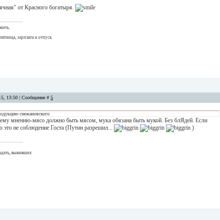
ячная" от Красного богатыря.
жить.
пятница, зарплата и отпуск
15, 13:50 | Сообщение #
5
одукцию снежановского
ему мнению-мясо должно быть мясом, мука обязана быть мукой. Без блЯдей. Если
то это не соблюдение Госта (Путин разрешил...
)
адать, выживших