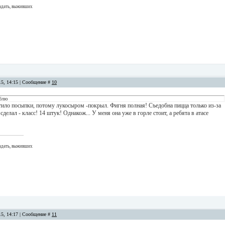
адать, выживших
15, 14:15 | Сообщение #
10
блю
атило посыпки, потому лукосыром -покрыл. Фигня полная! Съедобна пицца только из-за
сделал - класс! 14 штук! Однакож... У меня она уже в горле стоит, а ребята в атасе
адать, выживших
15, 14:17 | Сообщение #
11