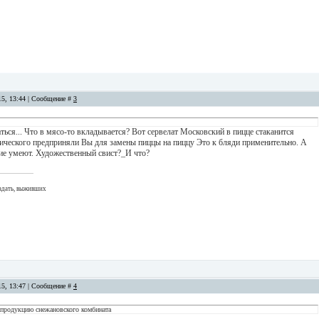
15, 13:44 | Сообщение #
3
ться... Что в мясо-то вкладывается? Вот сервелат Московский в пицце стаканится
оического предприняли Вы для замены пиццы на пиццу Это к бляди применительно. А
гие умеют. Художественный свист?_И что?
адать, выживших
15, 13:47 | Сообщение #
4
продукцию снежановского комбината