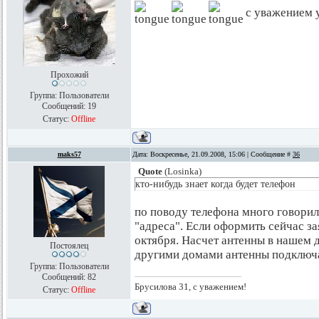
с уважением у
Прохожий
Группа: Пользователи
Сообщений:
19
Статус:
Offline
maks57
Дата: Воскресенье, 21.09.2008, 15:06 | Сообщение #
36
Quote
(
Losinka
)
кто-нибудь знает когда будет телефон
по поводу телефона много говорил
"адреса". Если оформить сейчас з
октября. Насчет антенны в нашем д
Постоялец
другими домами антенны подключаю
Группа: Пользователи
Сообщений:
82
Брусилова 31, с уважением!
Статус:
Offline