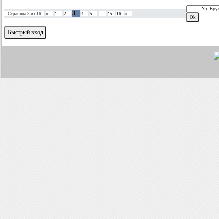
3
Страница
3
из
16
«
1
2
4
5
…
15
16
»