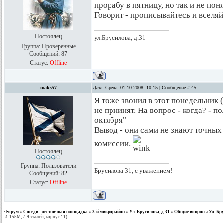
прорабу в пятницу, но так и не пон
Говорит - прописывайтесь и вселяйт
Постоялец
ул.Брусилова, д.31
Группа: Проверенные
Сообщений:
87
Статус:
Offline
maks57
Дата: Среда, 01.10.2008, 10:15 | Сообщение #
45
Я тоже звонил в этот понедельник 
не прнинят. На вопрос - когда? - п
октября"
Вывод - они сами не знают точных 
комиссии.
Постоялец
Группа: Пользователи
Брусилова 31, с уважением!
Сообщений:
82
Статус:
Offline
Форум
»
Соседи - лестничная площадка
»
3-й микрорайон
»
Ул. Брусилова, д.31
»
Общие вопросы Ул. Бру
И-155М, 7-9 этажей, корпус 11)