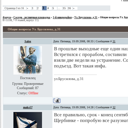
3
Страница
3
из
16
«
1
2
4
5
…
15
16
»
Форум
»
Соседи - лестничная площадка
»
3-й микрорайон
»
Ул. Брусилова, д.31
»
Общие вопросы Ул. Бру
И-155М, 7-9 этажей, корпус 11)
Общие вопросы Ул. Брусилова, д.31
Salex
Дата: Пятница, 19.09.2008, 08:33 | Сообщение #
31
В прошлые выходные еще один наш
Встретился с прорабом, составили
взяли две недели на устранение. С
подъезд. Вот такая инфа.
Постоялец
ул.Брусилова, д.31
Группа: Проверенные
Сообщений:
87
Статус:
Offline
maks57
Дата: Пятница, 19.09.2008, 14:28 | Сообщение #
32
Все правильно, срок - конец сентя
Щербинке - попробую все разузна