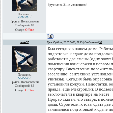
Брусилова 31, с уважением!
Постоялец
Группа: Пользователи
Сообщений:
82
Статус:
Offline
maks57
Дата: Суббота, 20.09.2008, 22:13 | Сообщение #
33
Был сегодня в нашем доме. Работы
подготовке к сдаче дома продолж
работают в две смены (одну зовут
помещении консьержки в первом по
квартиру. Впечатление положительн
заселению: сантехника установлена
Постоялец
унитазы). Сегодня была опресовка
Группа: Пользователи
установили кожухи. Недостатки, ко
Сообщений:
82
правда, еще электроплит. В подъезд
Статус:
Offline
выключатели в квартире на месте.
Прораб сказал, что завтра, в поне
дома. Строители готовы сдать две 
занимались подготовкой к сдаче по