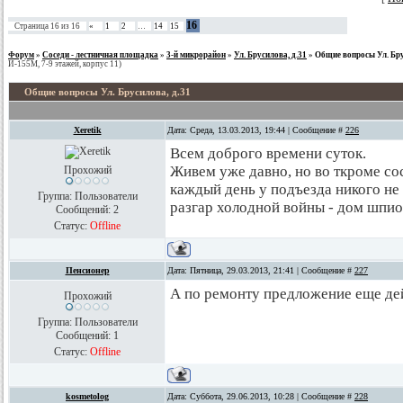
16
Страница
16
из
16
«
1
2
…
14
15
Форум
»
Соседи - лестничная площадка
»
3-й микрорайон
»
Ул. Брусилова, д.31
»
Общие вопросы Ул. Бру
И-155М, 7-9 этажей, корпус 11)
Общие вопросы Ул. Брусилова, д.31
Xeretik
Дата: Среда, 13.03.2013, 19:44 | Сообщение #
226
Всем доброго времени суток.
Живем уже давно, но во ткроме со
Прохожий
каждый день у подъезда никого не 
Группа: Пользователи
разгар холодной войны - дом шпио
Сообщений:
2
Статус:
Offline
Пенсионер
Дата: Пятница, 29.03.2013, 21:41 | Сообщение #
227
А по ремонту предложение еще дей
Прохожий
Группа: Пользователи
Сообщений:
1
Статус:
Offline
kosmetolog
Дата: Суббота, 29.06.2013, 10:28 | Сообщение #
228