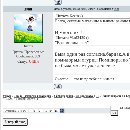
ТриЯ
Дата: Суббота, 01.08.2015, 21:07 | Сообщение #
230
Цитата
Ксеня
(
)
Благо, сетевые магазины в нашем районе 
И,много их ?
Цитата
Vlad3439
(
)
"Ваш минимаркет"
Знаток
Группа: Проверенные
Была один раз,согласна,бардак,А в
Сообщений:
859
помидоры,и огурцы.Помидоры по 70
Статус:
Offline
не была,может уже дешевле.
Счастье — это когда тебя понимают.
Форум
»
Соседи - лестничная площадка
»
3-й микрорайон
»
Ул. Брусилова, д.31
»
Общие вопросы Ул. Бру
И-155М, 7-9 этажей, корпус 11)
16
Страница
16
из
16
«
1
2
…
14
15