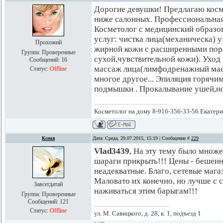
Дорогие девушки! Предлагаю косм
ниже салонных. Профессиональная 
Косметолог с медицинский образов
услуг: чистка лица(механическа) 
Прохожий
жирной кожи с расширенными порам
Группа: Проверенные
сухой,чувствительной кожи). Уход 
Сообщений:
16
массаж лица(лимфодренажный масс
Статус:
Offline
многое другое... Эпиляция горячим 
подмышки . Прокалывание ушей,но
Косметолог на дому 8-916-356-33-56 Екатер
Ксеня
Дата: Среда, 29.07.2015, 15:19 | Сообщение #
229
Vlad3439
, На эту тему было множ
шараги прикрыть!!! Цены - бешенн
неадекватные. Благо, сетевые маг
Маловато их конечно, но лучше с с
Завсегдатай
наживаться этим барыгам!!!
Группа: Проверенные
Сообщений:
121
Статус:
Offline
ул. М. Савицкого, д. 28, к. 1, подъезд 1