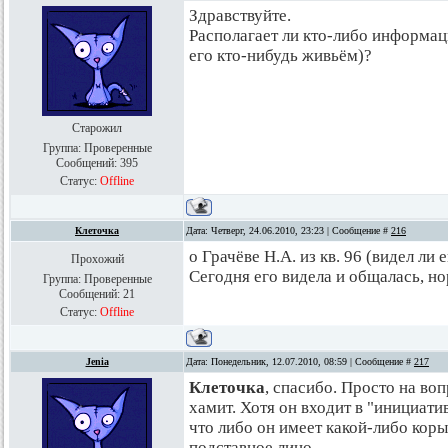
Здравствуйте.
Располагает ли кто-либо информаци
его кто-нибудь живьём)?
Старожил
Группа: Проверенные
Сообщений:
395
Статус:
Offline
Клеточка
Дата: Четверг, 24.06.2010, 23:23 | Сообщение #
216
о Грачёве Н.А. из кв. 96 (видел ли 
Прохожий
Сегодня его видела и общалась, н
Группа: Проверенные
Сообщений:
21
Статус:
Offline
Jenia
Дата: Понедельник, 12.07.2010, 08:59 | Сообщение #
217
Клеточка
, спасибо. Просто на во
хамит. Хотя он входит в "инициат
что либо он имеет какой-либо коры
подставное лицо.