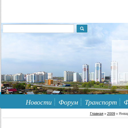
117148, г.Москва, ЮЗАО, муниципальный район Южное Бутово
Новости
Форум
Транспорт
Ф
Главная
»
2009
»
Янва