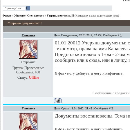
1
Страница
1
из
1
Форум
»
Общение
»
Стол находок
»
Утеряны документы!!!
(На машину и двое водительских прав)
Утеряны документы!!!
Танюшка
Дата: Понедельник, 02.01.2012, 12:29 | Сообщение #
1
01.01.20012 Утеряны документы: св
техосмотр, права на имя Карасева 
Предположительно в 1-ом - 2-ом 
сообщить или в сюда, или в личку,
Старожил
Группа: Проверенные
Сообщений:
480
Я фея - могу фейнуть, а могу и нафеячить.
Статус:
Offline
Сообщение отредакти
Танюшка
Дата: Среда, 11.01.2012, 21:43 | Сообщение #
2
Документы восстановлены. Тема не
Я фея - могу фейнуть, а могу и нафеячить.