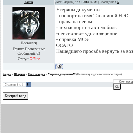
Костос
Дата: Вторник, 12.11.2013, 07:38 | Сообщение #
5
Утеряны документы:
- паспорт на имя Тананиной Н.Ю.
- права на нее же
- техпаспорт на автомобиль
-пенсионное удостоверение
- справка МСЭ
Постоялец
ОСАГО
Группа: Проверенные
Нашедшего просьба вернуть за воз
Сообщений:
83
Статус:
Offline
Форум
»
Общение
»
Стол находок
»
Утеряны документы!!!
(На машину и двое водительских прав)
1
Страница
1
из
1