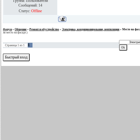
Группа: Пользователи
Сообщений:
14
Статус:
Offline
Форум
»
Общение
»
Ремонт и обустройство
»
Электрика, кондиционирование, вентиляция
»
Место на фас
ли место на фасаде.)
1
Страница
1
из
1