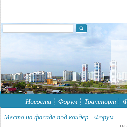
117148, г.Москва, ЮЗАО, муниципальный район Южное Бутово
Новости
Форум
Транспорт
Ф
Место на фасаде под кондер - Форум
[
Но