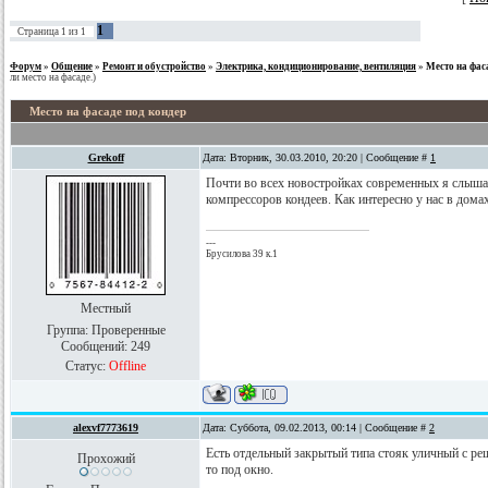
1
Страница
1
из
1
Форум
»
Общение
»
Ремонт и обустройство
»
Электрика, кондиционирование, вентиляция
»
Место на фас
ли место на фасаде.)
Место на фасаде под кондер
Grekoff
Дата: Вторник, 30.03.2010, 20:20 | Сообщение #
1
Почти во всех новостройках современных я слышал
компрессоров кондеев. Как интересно у нас в дома
---
Брусилова 39 к.1
Местный
Группа: Проверенные
Сообщений:
249
Статус:
Offline
alexvf7773619
Дата: Суббота, 09.02.2013, 00:14 | Сообщение #
2
Есть отдельный закрытый типа стояк уличный с реше
Прохожий
то под окно.