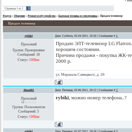
1
Страница
1
из
1
Форум
»
Общение
»
Ремонт и обустройство
»
Бытовая техника и электроника
»
Продам телевизор
Продам телевизор
rybiki
Дата: Суббота, 02.04.2011, 16:50 | Сообщение #
1
Продаю ЭЛТ-телевизор LG Flatron. 
Прохожий
хорошем состоянии.
Группа: Проверенные
Сообщений:
18
Причина продажи - покупка ЖК-те
Статус:
Offline
2000 р.
ул. Маршала Савицкого, д. 26
Alexei02
Дата: Пятница, 03.06.2011, 20:12 | Сообщение #
2
rybiki
, можно номер телефона..?
Прохожий
Группа: Пользователи
Сообщений:
5
Статус:
Offline
rybiki
Дата: Пятница, 01.07.2011, 18:16 | Сообщение #
3