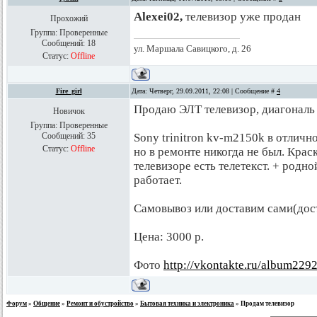
Alexei02,
телевизор уже продан
Прохожий
Группа: Проверенные
Сообщений:
18
ул. Маршала Савицкого, д. 26
Статус:
Offline
Fire_girl
Дата: Четверг, 29.09.2011, 22:08 | Сообщение #
4
Продаю ЭЛТ телевизор, диагональ 5
Новичок
Группа: Проверенные
Сообщений:
35
Sony trinitron kv-m2150k в отлично
Статус:
Offline
но в ремонте никогда не был. Крас
телевизоре есть телетекст. + родно
работает.
Самовывоз или доставим сами(дост
Цена: 3000 р.
Фото
http://vkontakte.ru/album22
Форум
»
Общение
»
Ремонт и обустройство
»
Бытовая техника и электроника
»
Продам телевизор