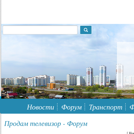
117148, г.Москва, ЮЗАО, муниципальный район Южное Бутово
Новости
Форум
Транспорт
Ф
Продам телевизор - Форум
[
Но