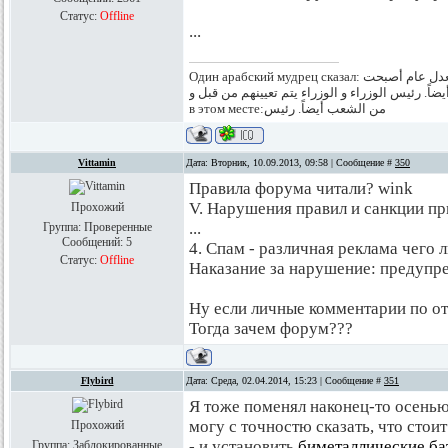
Статус:
Offline
...
Один арабский мудрец сказал: يتم ماعية و تعيينهمللأعياننواب حسب الدستور المعدل عام أصبحت
الشعب أيضاً. رئيس الوزراء و الوزراء يتم تعيينهم من قبل و Классно, правда? Я аж плак
в этом месте:من الشعب أيضاً. رئيس
Vittamin
Дата: Вторник, 10.09.2013, 09:58 | Сообщение #
350
Правила форума читали? wink
V. Нарушения правил и санкции п
Прохожий
...
Группа: Проверенные
Сообщений:
5
4. Спам - различная реклама чего 
Статус:
Offline
Наказание за нарушение: предупр
Ну если личные комментарии по от
Тогда зачем форум???
Flybird
Дата: Среда, 02.04.2014, 15:23 | Сообщение #
351
Я тоже поменял наконец-то осенью
могу с точностю сказать, что стои
Прохожий
- и установить
биметаллические ба
Группа: Заблокированные