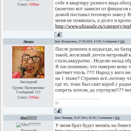
себе в квартиру разного вида обогр
Статус:
Offline
(конечно всё зависит от финансов
домой поставил тепловую завесу B
меня не появилась, а долго и кроп
http://www.ultrasale.ru/category/te
Люська
Дата: Воскресенье, 27.04.2014, 13:38 | Сообщение #
354
После ремонта в подъезде, на бат
такой, железный ,почти метровый 
стало,аккуратно . Неделю назад обр
Я так понимаю, что наверно кому т
цветмет чтоль ??!! Народ у кого ни
на 1 этаже? Странно всё..потому ч
Завсегдатай
где то, тоже был снят короб с ради
Группа: Проверенные
спереть хотели, да спугнули!!?? не
Сообщений:
113
Статус:
Offline
///
Alisa7777777
Дата: Пятница, 25.07.2014, 02:39 | Сообщение #
355
У меня брат будет менять на биме
Прохожий