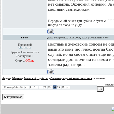
нет смысла. Экономия копейки. За 
местным сантехникам.
Передо мной лежат три кубика с буквами "Б" "
никуда от сюда не уйду.
lanovs
Дата: Воскресенье, 14.06.2015, 02:28 | Сообщение #
360
местные и жековские совсем не одн
Прохожий
вами это конечно плюс, всегда бы
Группа: Пользователи
случай. но на своем опыте еще ни 
Сообщений:
1
обладали достаточным навыком и 
Статус:
Offline
замены радиаторов.
Форум
»
Общение
»
Ремонт и обустройство
»
Отопление, водоснабжение, сантехника
»
отопление
24
Страница
24
из
26
«
1
2
…
22
23
25
26
»