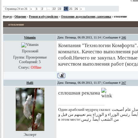
24
Страница
24
из
26
«
1
2
…
22
23
25
26
»
Форум
»
Общение
»
Ремонт и обустройство
»
Отопление, водоснабжение, сантехника
»
отопление
отопление
Vittamin
Дата: Пятница, 06.09.2013, 11:14 | Сообщение #
346
Компания "Технологии Комфорта".
комнатах. Качество выполнения ра
Прохожий
собой.Ничего не закупал. Местны
Группа: Проверенные
Сообщений:
5
качеством выполнения работ (когд
Статус:
Offline
Halli
Дата: Пятница, 06.09.2013, 11:37 | Сообщение #
347
сплошная реклама
Один арабский мудрец сказал: يتم ماعية و تعيينهمللأعياننواب حسب الدستور المعدل عام أصبحت
الشعب أيضاً. رئيس الوزراء و الوزراء يتم تعيينهم من قبل و Классно, правда? Я аж плак
в этом месте:من الشعب أيضاً. رئيس
Эксперт