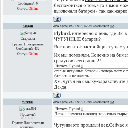
Сообщений:
6
беспокоиться о том, что зимой мо
Статус:
Offline
выключали батареи - так как жарко
Катауси
Дата: Среда, 02.04.2014, 15:59 | Сообщение #
352
Flybird
, интересно очень, где Вы
ЧУГУННЫЕ батареи?
Старожил
Группа: Проверенные
Вот новых от застройщика у нас у
Сообщений:
432
Статус:
Offline
Их мы поменяли. Конечно на бимет
градусов всего лишь!!
Цитата
Flybird
(
)
старые чугунные батареи - теперь могу с 
батареи и не жалеть
Хм, чугун на свалку-здравствуйте 
Да-да.
yuras891
Дата: Среда, 23.04.2014, 11:40 | Сообщение #
353
Цитата
Flybird
(
)
Я тоже поменял наконец-то осенью стары
Прохожий
Группа: Пользователи
Чугунки это прошлый век.Сейчас я
Сообщений:
1