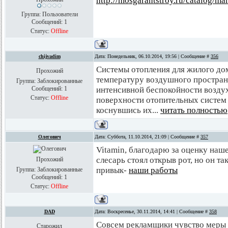
http://mosgarantstroy.ru/catalog/ma
Группа: Пользователи
Сообщений:
1
Статус:
Offline
chijvadim
Дата: Понедельник, 06.10.2014, 19:56 | Сообщение #
356
Системы отопления для жилого д
Прохожий
температуру воздушного пространс
Группа: Заблокированные
Сообщений:
1
интенсивной беспокойности воздух
Статус:
Offline
поверхности отопительных систем 
коснувшись их...
читать полностью
Олегович
Дата: Суббота, 11.10.2014, 21:09 | Сообщение #
357
Vitamin, благодарю за оценку наше
слесарь стоял открыв рот, но он та
Прохожий
привык-
наши работы
Группа: Заблокированные
Сообщений:
1
Статус:
Offline
DAD
Дата: Воскресенье, 30.11.2014, 14:41 | Сообщение #
358
Совсем рекламщики чувство меры 
Старожил