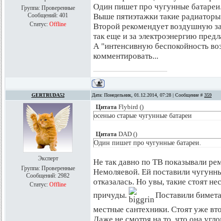
Один пишет про чугунные батареи.
Группа: Проверенные
Сообщений:
401
Выше пятиэтажки такие радиаторы
Статус:
Offline
Второй рекомендует воздушную зав
так еще и за электроэнергию предл
А "интенсивную беспокойность воз
комментировать...
GERTRUDA52
Дата: Понедельник, 01.12.2014, 07:28 | Сообщение #
359
Цитата
Flybird
(
)
осенью старые чугунные батареи
Цитата
DAD
(
)
Один пишет про чугунные батареи.
Эксперт
Не так давно по ТВ показывали ре
Группа: Проверенные
Немоляевой. Ей поставили чугунны
Сообщений:
2982
отказалась. Но увы, такие стоят не
Статус:
Offline
причуды.
Поставили бимета
местные сантехники. Стоят уже вто
Даже не смотря на то, что она угл