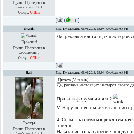
Группа: Проверенные
Сообщений:
2361
Статус:
Offline
Vittamin
Дата: Понедельник, 09.09.2013, 09:30 | Сообщение #
348
Да, реклама настоящих мастеров с
Прохожий
Группа: Проверенные
Сообщений:
5
Статус:
Offline
Halli
Дата: Понедельник, 09.09.2013, 09:36 | Сообщение #
349
Цитата
(
Vittamin
)
Да, реклама настоящих мастеров своего де
Правила форума читали?
V. Нарушения правил и санкции п
...
4. Спам - р
азличная реклама чег
Эксперт
причин.
Группа: Проверенные
Наказание за нарушение: предупр
Сообщений:
2361