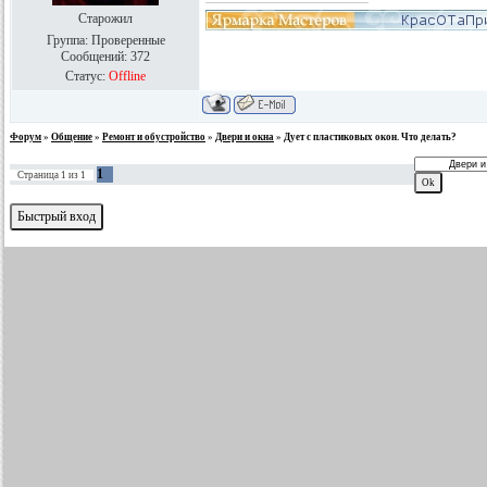
Старожил
Группа: Проверенные
Сообщений:
372
Статус:
Offline
Форум
»
Общение
»
Ремонт и обустройство
»
Двери и окна
»
Дует с пластиковых окон. Что делать?
1
Страница
1
из
1