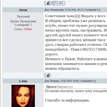
Guryan
Дата: Понедельник, 11.02.2019, 20:12 | Сообщение #
3
Советчиков тьма)))) Видать у всех
Прохожий
В общем, проблема уже решилась. 
Группа: Проверенные
Сообщений:
5
ютубе, понял что нужно регулиров
Статус:
Offline
начал крутить окна, настраивать. 
друзей-друзей нашел нужного чел
пришел и все сделал, меньше часа 
дует, створки работают отлично. 
понадобится - Павел 89255173008.
дорого.
Немного о Павле. Работает в компа
компания занимается окнами и рем
можно обращаться.
S_Irena
Дата: Вторник, 12.02.2019, 19:46 | Сообщение #
4
Цитата
Guryan
(
)
Оставляю контакты, может кому понадоби
Спасибо за информацию.