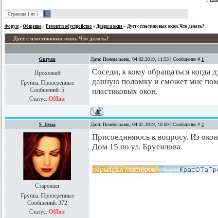
1
Страница
1
из
1
Форум
»
Общение
»
Ремонт и обустройство
»
Двери и окна
»
Дует с пластиковых окон. Что делать?
Дует с пластиковых окон. Что делать?
Guryan
Дата: Понедельник, 04.02.2019, 11:53 | Сообщение #
1
Соседи, к кому обращаться когда д
Прохожий
данную поломку и сможет мне пом
Группа: Проверенные
Сообщений:
5
пластиковых окон.
Статус:
Offline
S_Irena
Дата: Понедельник, 04.02.2019, 18:00 | Сообщение #
2
Присоединяюсь к вопросу. Из окон
Дом 15 по ул. Брусилова.
Старожил
Группа: Проверенные
Сообщений:
372
Статус:
Offline