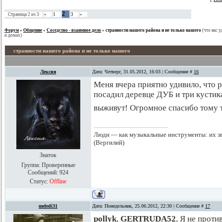
2
Страница
2
из
3
«
1
3
»
Форум
»
Общение
»
Соседство - взаимное дело
»
странности нашего района и не только нашего
(что вас 
и домах)
странности нашего района и не только нашего
Лексия
Дата: Четверг, 31.05.2012, 16:03 | Сообщение #
16
Меня вчера приятно удивило, что 
посадил деревце ДУБ и три кустика
выживут! Огромное спасибо тому 
Люди — как музыкальные инструменты: их зву
(Вергилий)
Знаток
Группа: Проверенные
Сообщений:
924
Статус:
Offline
meledi31
Дата: Понедельник, 25.06.2012, 22:30 | Сообщение #
17
pollyk
,
GERTRUDA52
, Я не прот