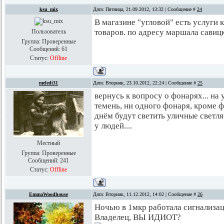
ksu_mix
Дата: Пятница, 21.09.2012, 13:32 | Сообщение #
24
В магазине "угловой" есть услуги 
товаров. по адресу маршала савицк
Пользователь
Группа: Проверенные
Сообщений:
61
Статус:
Offline
meledi31
Дата: Вторник, 23.10.2012, 22:24 | Сообщение #
25
вернусь к вопросу о фонарях... на 
темень, ни одного фонаря, кроме ф
днём будут светить уличные светлячк
у людей....
Местный
Группа: Проверенные
Сообщений:
241
Статус:
Offline
EmmaWoodhouse
Дата: Вторник, 11.12.2012, 14:02 | Сообщение #
26
Ночью в 1мкр работала сигнализац
Владелец, ВЫ ИДИОТ?