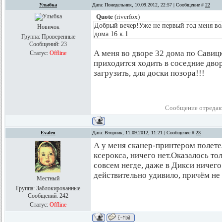
Улыбка
Дата: Понедельник, 10.09.2012, 22:57 | Сообщение #
22
Quote
(
riverfox
)
Добрый вечер!Уже не первый год меня во
Новичок
дома 16 к.1
Группа: Проверенные
Сообщений:
23
А меня во дворе 32 дома по Савицко
Статус:
Offline
приходится ходить в соседние двор
загрузить, для доски позора!!!
Сообщение отредак
Evalen
Дата: Вторник, 11.09.2012, 11:21 | Сообщение #
23
А у меня сканер-принтером полетел
ксерокса, ничего нет.Оказалось тол
совсем негде, даже в Дикси ничего
действительно удивило, причём не 
Местный
Группа: Заблокированные
Сообщений:
242
Статус:
Offline