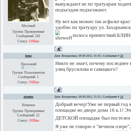
вынуждают не по тратуарам ходить
подъездам подъезжают.
Ну вот как можно так асфальт крас
Местный
удобно по тратуару ул. Захарьинск
Группа: Проверенные
полоса припятствий БЛИН.
Сообщений:
241
Статус:
Offline
Irene
Дата: Воскресенье, 09.09.2012, 01:45 | Сообщение #
18
Никто не знает, почему последнее
Прохожий
улиц брусилова и савицкого?
Группа: Пользователи
Сообщений:
1
Статус:
Offline
riverfox
Дата: Воскресенье, 09.09.2012, 21:52 | Сообщение #
19
Добрый вечер!Уже не первый год м
Новичок
площадке во дворе дома 16 к.1! Это
Группа: Проверенные
Сообщений:
22
ДЕТСКОЙ площадке был постелен г
Статус:
Offline
Я уже не говорю о "вечном озере",