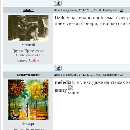
meledi31
Дата: Понедельник, 17.12.2012, 16:58 | Сообщение #
28
fizik
, у нас видно проблема. с рег
днем светят фонари, а ночью отды
Местный
Группа: Проверенные
Сообщений:
241
Статус:
Offline
EmmaWoodhouse
Дата: Понедельник, 17.12.2012, 17:06 | Сообщение #
29
meledi31
, а у нас даже на этажах
внизу
Эксперт
Группа: Проверенные