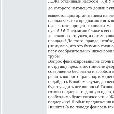
ЖЭКа откачивали насосом! %)! У м
до которого наконец-то дошли рук
вышестоящим организациям наплев
площадках, то я предлогаю взять в
(где, кстати, процент травматизма
нулю!!!)! Предлагаю ближе к весне
деревянных стружек, а потом равн
площади! До этого, правда, необх
(не думаю, что это бузумно трудно
пару сообразительных инженеров ч
трубы.
Вопрос финансирования не столь г
и струшку предлагают многие фаб
совершенно бесплатно и в любом
решить вопрос с транспортом (лег
подайдет). В любом случае, до ве
будет уладить все вопросы! Главно
готовы поддержать данную идею, п
необходимо будет соглосовать с 
поддержку! Любые предложения и
Пишите! (а по поводу фонарей-так 