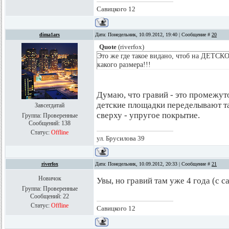
Савицкого 12
dima1ars
Дата: Понедельник, 10.09.2012, 19:40 | Сообщение #
20
Quote
(
riverfox
)
Это же где такое видано, чтоб на ДЕТСК
какого размера!!!
Думаю, что гравий - это промежут
детские площадки переделывают так
Завсегдатай
сверху - упругое покрытие.
Группа: Проверенные
Сообщений:
138
Статус:
Offline
ул. Брусилова 39
riverfox
Дата: Понедельник, 10.09.2012, 20:33 | Сообщение #
21
Новичок
Увы, но гравий там уже 4 года (с 
Группа: Проверенные
Сообщений:
22
Статус:
Offline
Савицкого 12