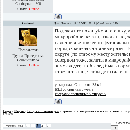
Сообщений:
1868
Статус:
Offline
Shvilenok
Дата: Вторник, 18.12.2012, 00:18 | Сообщение #
30
Подскажите пожалуйста, кто в курс
микрорайоне начали, наконец-то, з
наличии две хоккейно-футбольных 
порядок видела считанные разы! Во
Пользователь
округе (по старому месту жительст
Группа: Проверенные
северном тоже, залиты в микрорайо
Сообщений:
64
зиму следят, чтобы лед был в норм
Статус:
Offline
отвечает за то, чтобы дети (да и не
ул.маршала Савицкого 28,к.1
БДД со снятием с учета.
Витражи пленочные и тиффани
Форум
»
Общение
»
Соседство - взаимное дело
»
странности нашего района и не только нашего
(что вас 
и домах)
2
Страница
2
из
3
«
1
3
»