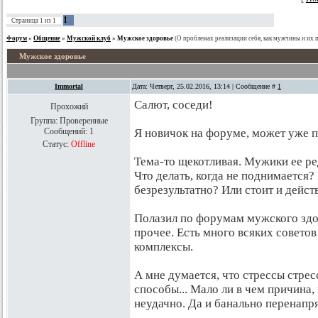
1
Страница
1
из
1
Форум
»
Общение
»
Мужской клуб
»
Мужское здоровье
(О проблемах реализации себя, как мужчины и их 
Мужское здоровье
Immortal
Дата: Четверг, 25.02.2016, 13:14 | Сообщение #
1
Салют, соседи!
Прохожий
Группа: Проверенные
Сообщений:
1
Я новичок на форуме, может уже п
Статус:
Offline
Тема-то щекотливая. Мужики ее р
Что делать, когда не поднимается
безрезультатно? Или стоит и действ
Полазил по форумам мужского здор
прочее. Есть много всяких советов
комплексы.
А мне думается, что стрессы стрес
способы... Мало ли в чем причина,
неудачно. Да и банально перенапря