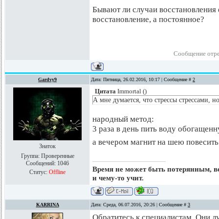
Бывают ли случаи восстановления
восстановление, а постоянное?
Сообщение отр
Gardvy9
Дата: Пятница, 26.02.2016, 10:17 | Сообщение #
2
Цитата
Immortal
(
)
А мне думается, что стрессы стрессами, н
народный метод:
3 раза в день пить воду обогащен
а вечером магнит на шею повесить.
Знаток
Группа: Проверенные
Сообщений:
1046
Время не может быть потерянным, все
Статус:
Offline
и чему-то учит.
KARRINA
Дата: Среда, 06.07.2016, 20:26 | Сообщение #
3
Обратитесь к специалистам. Они л