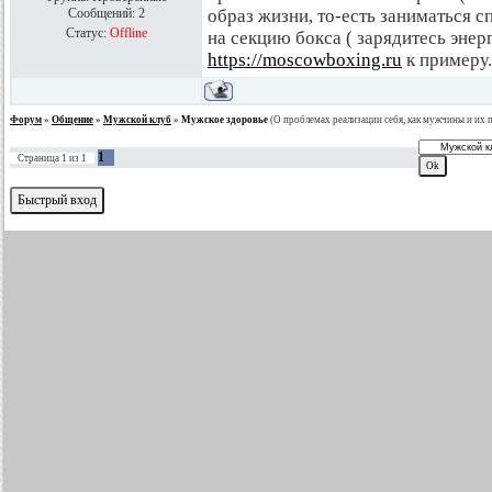
Сообщений:
2
образ жизни, то-есть заниматься с
Статус:
Offline
на секцию бокса ( зарядитесь энерг
https://moscowboxing.ru
к примеру.
Форум
»
Общение
»
Мужской клуб
»
Мужское здоровье
(О проблемах реализации себя, как мужчины и их 
1
Страница
1
из
1