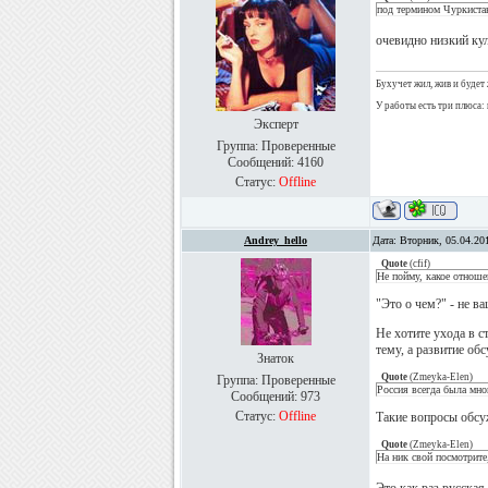
под термином Чуркиста
очевидно низкий ку
Бухучет жил, жив и будет 
У работы есть три плюса: 
Эксперт
Группа: Проверенные
Сообщений:
4160
Статус:
Offline
Andrey_hello
Дата: Вторник, 05.04.20
Quote
(
cfif
)
Не пойму, какое отноше
"Это о чем?" - не в
Не хотите ухода в с
тему, а развитие обс
Знаток
Quote
(
Zmeyka-Elen
)
Группа: Проверенные
Россия всегда была мно
Сообщений:
973
Статус:
Offline
Такие вопросы обсуж
Quote
(
Zmeyka-Elen
)
На ник свой посмотрите