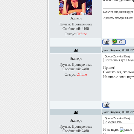
Бухучет жил, жив и будет 
Эксперт
У работы есть три плюса: 
Группа: Проверенные
Сообщений:
4160
Статус:
Offline
cfif
Дата: Вторник, 05.04.20
Quote
(
Zmeyka-Elen
)
Эксперт
Ничего что я тут в Муж
Группа: Проверенные
Привет!
Сообщений:
2460
Сколько лет, сколько
Статус:
Offline
На пиво с нами идет
cfif
Дата: Вторник, 05.04.20
Quote
(
Zmeyka-Elen
)
Эксперт
Не удержалась
Группа: Проверенные
И не надо.
Сообщений:
2460