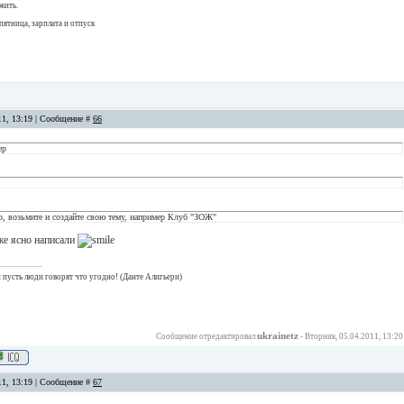
жить.
пятница, зарплата и отпуск
11, 13:19 | Сообщение #
66
ер
ко, возьмите и создайте свою тему, например Клуб "ЗОЖ"
же ясно написали
 и пусть люди говорят что угодно! (Данте Алигьери)
ukrainetz
Сообщение отредактировал
-
Вторник, 05.04.2011, 13:20
11, 13:19 | Сообщение #
67