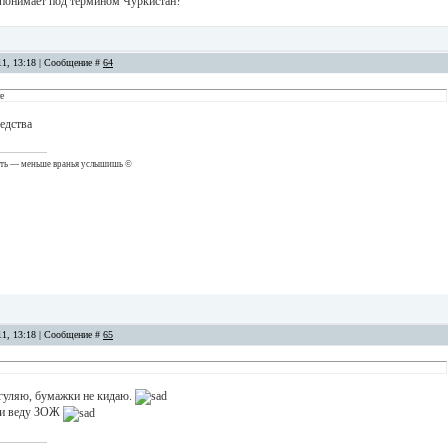
. понимает под термином Чуркистан?
11, 13:18 | Сообщение #
64
е
едства
ть — меньше вранья услышишь ©
11, 13:18 | Сообщение #
65
 гуляю, бумажки не кидаю.
 и веду ЗОЖ