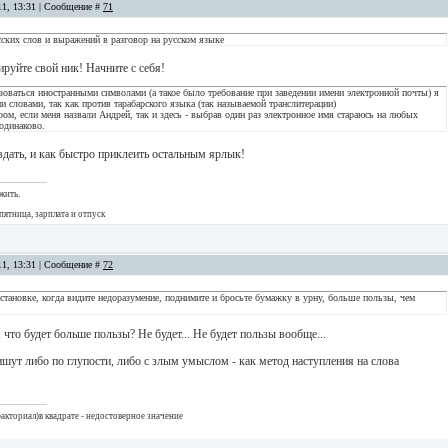
11, 13:31 | Сообщение #
71
сских слов и выражений в разговор на русском языке
ируйте свой ник! Начните с себя!
оваться иностранными символами (а такое было требование при заведении имени электронной почты) я
 словами, так как против тарабарского языка (так называемой транслитерации)
тром, если меня назвали Андрей, так и здесь - выбрав один раз электронное имя стараюсь на любых
одинаково.
вдать, и как быстро приклеить остальным ярлык!
жить.
пятница, зарплата и отпуск
11, 13:31 | Сообщение #
72
остановке, когда видите недоразумение, поднимите и бросьте бумажку в урну, больше пользы, чем
, что будет больше пользы? Не будет... Не будет пользы вообще...
шут либо по глупости, либо с злым умыслом - как метод наступления на слова
акториал)в квадрате - недостоверное значение