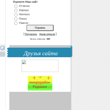
Оцените Наш сайт
Отлично
Хорошо
Неплохо
Плохо
Ужасно
[
·
]
Результаты
Архив опросов
Всего ответов:
380
Друзья сайта