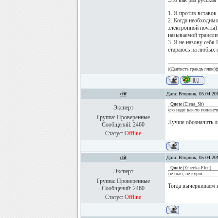
Это как раз русская
1. Я против вставок
2. Когда необходим
электронной почты) 
называемой трансли
3. Я не назову себя
стараюсь на любых 
((Дантистъ грандъ плюс)ф
cfif
Дата: Вторник, 05.04.20
Quote
(
Elena_Sh
)
Эксперт
его надо как-то подсвеч
Группа: Проверенные
Лучше обозначить л
Сообщений:
2460
Статус:
Offline
cfif
Дата: Вторник, 05.04.20
Quote
(
Zmeyka-Elen
)
Эксперт
не пью, не курю
Группа: Проверенные
Тогда вычеркиваем 
Сообщений:
2460
Статус:
Offline