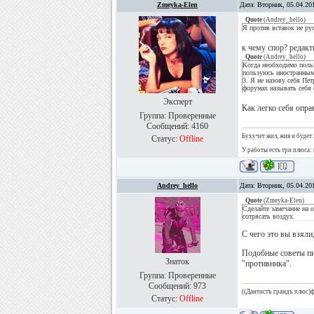
Zmeyka-Elen
Дата: Вторник, 05.04.20
Quote
(
Andrey_hello
)
Я против вставок не ру
к чему спор? редакт
Quote
(
Andrey_hello
)
Когда необходимо польз
пользуюсь иностранными
3. Я не назову себя Пе
форумах называть себя 
Эксперт
Как легко себя опра
Группа: Проверенные
Сообщений:
4160
Бухучет жил, жив и будет 
Статус:
Offline
У работы есть три плюса: 
Andrey_hello
Дата: Вторник, 05.04.20
Quote
(
Zmeyka-Elen
)
Сделайте замечание на 
сотрясать воздух.
С чего это вы взяли
Подобные советы пи
Знаток
"противника".
Группа: Проверенные
Сообщений:
973
((Дантистъ грандъ плюс)ф
Статус:
Offline