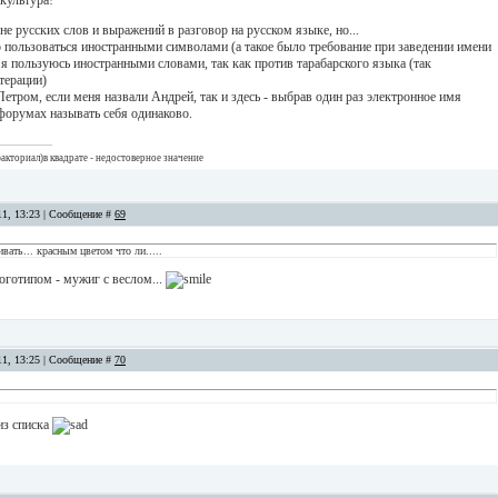
 культура!
 не русских слов и выражений в разговор на русском языке, но...
о пользоваться иностранными символами (а такое было требование при заведении имени
я пользуюсь иностранными словами, так как против тарабарского языка (так
терации)
 Петром, если меня назвали Андрей, так и здесь - выбрав один раз электронное имя
форумах называть себя одинаково.
акториал)в квадрате - недостоверное значение
11, 13:23 | Сообщение #
69
ивать... красным цветом что ли.....
оготипом - мужиг с веслом...
11, 13:25 | Сообщение #
70
из списка