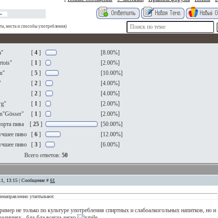
»
а, места и способы употребления)
а"
[
4
]
[8.00%]
rtois"
[
1
]
[2.00%]
n"
[
5
]
[10.00%]
"
[
2
]
[4.00%]
[
2
]
[4.00%]
rg"
[
1
]
[2.00%]
en"Gösser"
[
1
]
[2.00%]
сорта пива
[
25
]
[50.00%]
учшее пиво
[
6
]
[12.00%]
учшее пиво
[
3
]
[6.00%]
Всего ответов:
50
11, 13:15 | Сообщение #
61
ленаправленно утаптывают.
имер не только по культуре употребления спиртных и слабоалкогольных напитков, но и
радициях - бла-бла всегда легко