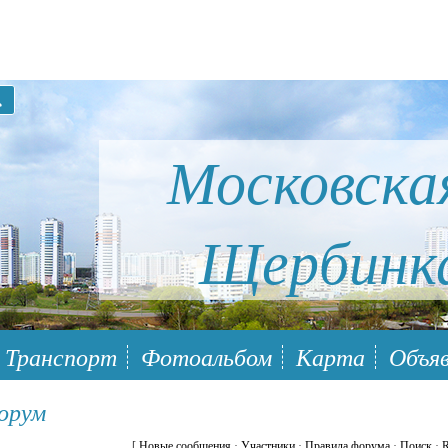
Московска
Щербинк
ый район Южное Бутово
Транспорт
Фотоальбом
Карта
Объяв
Форум
[
Новые сообщения
·
Участники
·
Правила форума
·
Поиск
·