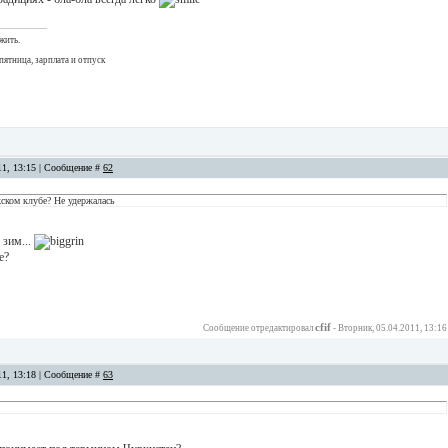
жить.
пятница, зарплата и отпуск
11, 13:15 | Сообщение #
62
ском клубе? Не удержалась
 зим...
е?
cfif
Сообщение отредактировал
-
Вторник, 05.04.2011, 13:16
11, 13:18 | Сообщение #
63