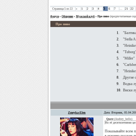
5
Страница
5
из
22
«
1
2
3
4
6
7
…
21
22
Форум
»
Общение
»
Мужской клуб
»
Про пиво
(предпочитаемые сорт
Про пиво
1
.
"Балтик
2
.
"Stella A
3
.
"Heinike
4
.
"Tuborg
5
.
"Miller"
6
.
"Carlsbe
7
.
"Heinik
8
.
Другие 
9
.
Водка л
10
.
Виски л
Zmeyka-Elen
Дата: Вторник, 05.04.20
Quote
(
Andrey_hello
)
Но её десятилетиями це
Показывайте всем пр
в исконно русских т