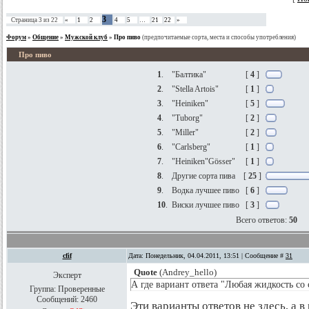
3
Страница
3
из
22
«
1
2
4
5
…
21
22
»
Форум
»
Общение
»
Мужской клуб
»
Про пиво
(предпочитаемые сорта, места и способы употребления)
Про пиво
1
.
"Балтика"
[
4
]
2
.
"Stella Artois"
[
1
]
3
.
"Heiniken"
[
5
]
4
.
"Tuborg"
[
2
]
5
.
"Miller"
[
2
]
6
.
"Carlsberg"
[
1
]
7
.
"Heiniken"Gösser"
[
1
]
8
.
Другие сорта пива
[
25
]
9
.
Водка лучшее пиво
[
6
]
10
.
Виски лучшее пиво
[
3
]
Всего ответов:
50
cfif
Дата: Понедельник, 04.04.2011, 13:51 | Сообщение #
31
Quote
(
Andrey_hello
)
Эксперт
А где вариант ответа "Любая жидкость со 
Группа: Проверенные
Сообщений:
2460
Эти варианты ответов не здесь, а 