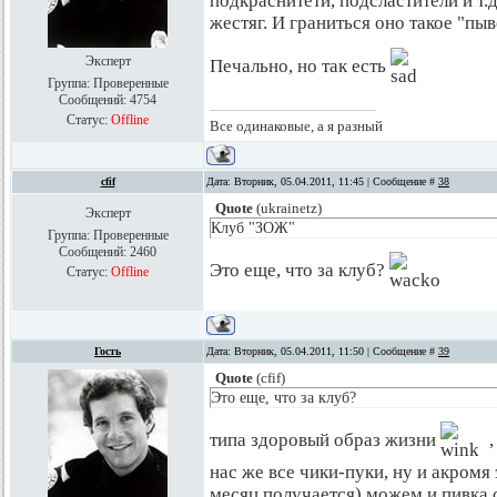
подкраснитети, подсластители и т.
жестяг. И граниться оно такое "пыв
Эксперт
Печально, но так есть
Группа: Проверенные
Сообщений:
4754
Статус:
Offline
Все одинаковые, а я разный
cfif
Дата: Вторник, 05.04.2011, 11:45 | Сообщение #
38
Quote
(
ukrainetz
)
Эксперт
Клуб "ЗОЖ"
Группа: Проверенные
Сообщений:
2460
Это еще, что за клуб?
Статус:
Offline
Гость
Дата: Вторник, 05.04.2011, 11:50 | Сообщение #
39
Quote
(
cfif
)
Это еще, что за клуб?
типа здоровый образ жизни
,
нас же все чики-пуки, ну и акромя 
месяц получается) можем и пивка с