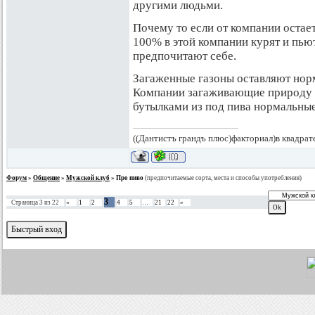
другими людьми.
Почему то если от компании остает
100% в этой компании курят и пьют
предпочитают себе.
Загаженные газоны оставляют но
Компании загаживающие природу 
бутылками из под пива нормальны
((Дантистъ грандъ плюс)факториал)в квадрат
Форум
»
Общение
»
Мужской клуб
»
Про пиво
(предпочитаемые сорта, места и способы употребления)
3
Страница
3
из
22
«
1
2
4
5
…
21
22
»