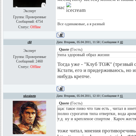
нас
Эксперт
Группа: Проверенные
Сообщений:
4754
Все одинаковые, а я разный
Статус:
Offline
cfif
Дата: Вторник, 05.04.2011, 11:58 | Сообщение #
40
Quote
(
Гость
)
Эксперт
типа здоровый образ жизни
Группа: Проверенные
Сообщений:
2460
Тогда уже - "Клуб ТОЖ" (трезвый 
Статус:
Offline
Кстати, его и придерживаюсь, но 
нибудь крепче.
ukrainetz
Дата: Вторник, 05.04.2011, 12:10 | Сообщение #
41
Quote
(
Гость
)
щас такое пиво что там есть , читал в ин
полно сурогатов типа отвертки, вода аро
т.д. ну и крепленое спиртом . Кароч жестя
тоже читал, мнения противоречив