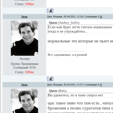
Статус:
Offline
Гость
Дата: Вторник, 05.04.2011, 11:34 | Сообщение #
36
Quote
(
Andrey_hello
)
Если вам будет легче считать нормальных
тогда и не утруждайтесь...
нормальные это которые не пьют н
Все одинаковые, а я разный
Эксперт
Группа: Проверенные
Сообщений:
4754
Статус:
Offline
Гость
Дата: Вторник, 05.04.2011, 11:37 | Сообщение #
37
Quote
(
Bals
)
Вы удивитесь, но в пиве спирта нет.
щас такое пиво что там есть , чита
брожения а полно сурогатов типа 