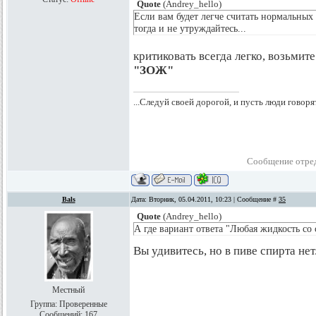
Quote
(
Andrey_hello
)
Если вам будет легче считать нормальных
тогда и не утруждайтесь...
критиковать всегда легко, возьмит
"ЗОЖ"
...Следуй своей дорогой, и пусть люди говоря
Сообщение отре
Bals
Дата: Вторник, 05.04.2011, 10:23 | Сообщение #
35
Quote
(
Andrey_hello
)
А где вариант ответа "Любая жидкость со 
Вы удивитесь, но в пиве спирта нет
Местный
Группа: Проверенные
Сообщений:
167