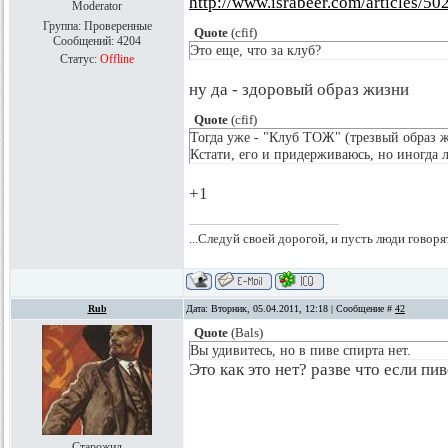
http://www.israbeer.com/articles/5
Moderator
Группа: Проверенные
Quote
(
cfif
)
Сообщений:
4204
Это еще, что за клуб?
Статус:
Offline
ну да - здоровый образ жизни
Quote
(
cfif
)
Тогда уже - "Клуб ТОЖ" (трезвый образ 
Кстати, его и придерживаюсь, но иногда 
+1
...Следуй своей дорогой, и пусть люди говоря
Rub
Дата: Вторник, 05.04.2011, 12:18 | Сообщение #
42
Quote
(
Bals
)
Вы удивитесь, но в пиве спирта нет.
Это как это нет? разве что если пи
Старожил