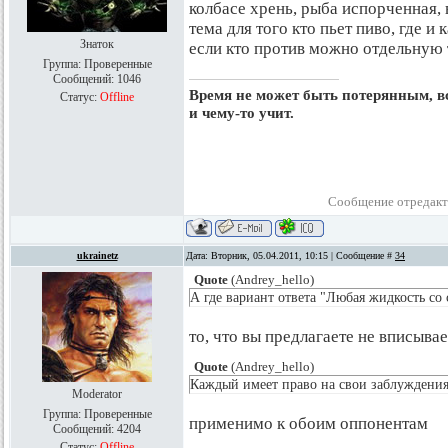
колбасе хрень, рыба испорченная, во
тема для того кто пьет пиво, где и к
Знаток
если кто против можно отдельную 
Группа: Проверенные
Сообщений:
1046
Время не может быть потерянным, все
Статус:
Offline
и чему-то учит.
Сообщение отредак
ukrainetz
Дата: Вторник, 05.04.2011, 10:15 | Сообщение #
34
Quote
(
Andrey_hello
)
А где вариант ответа "Любая жидкость со 
то, что вы предлагаете не вписыва
Quote
(
Andrey_hello
)
Каждый имеет право на свои заблуждения
Moderator
Группа: Проверенные
применимо к обоим оппонентам
Сообщений:
4204
Статус:
Offline