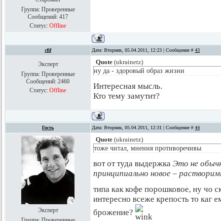
Группа: Проверенные
Сообщений:
417
Статус:
Offline
cfif
Дата: Вторник, 05.04.2011, 12:23 | Сообщение #
43
Quote
(
ukrainetz
)
Эксперт
ну да - здоровый образ жизни
Группа: Проверенные
Сообщений:
2460
Интересная мысль.
Статус:
Offline
Кто тему замутит?
Гость
Дата: Вторник, 05.04.2011, 12:31 | Сообщение #
44
Quote
(
ukrainetz
)
тоже читал, мнения противоречивы
вот от туда выдержка
Это не обыч
принципиально новое – растворим
типа как кофе порошковое, ну чо ск
интересно всеже крепость то каг 
Эксперт
брожение?
Группа: Проверенные