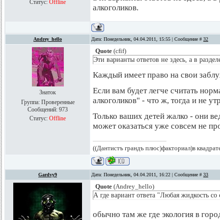
Статус:
Offline
алкоголиков.
Andrey_hello
Дата: Понедельник, 04.04.2011, 15:55 | Сообщение #
32
Quote
(
cfif
)
Эти варианты ответов не здесь, а в разд
Каждый имеет право на свои забл
Если вам будет легче считать нор
Знаток
алкоголиков" - что ж, тогда и не ут
Группа: Проверенные
Сообщений:
973
Только ваших детей жалко - они вед
Статус:
Offline
может оказаться уже совсем не про
((Дантистъ грандъ плюс)факториал)в квадрат
Gardvy9
Дата: Понедельник, 04.04.2011, 16:22 | Сообщение #
33
Quote
(
Andrey_hello
)
А где вариант ответа "Любая жидкость со 
обычно там же где экология в горо