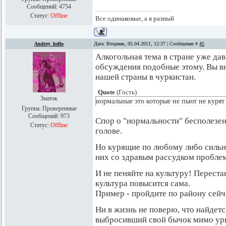
Сообщений:
4754
Статус:
Offline
Все одинаковые, а я разный
Andrey_hello
Дата: Вторник, 05.04.2011, 12:37 | Сообщение #
45
Алкогольная тема в стране уже дав
обсуждения подобные этому. Вы в
нашей страны в чуркистан.
Quote
(
Гость
)
Знаток
нормальные это которые не пьют не курят
Группа: Проверенные
Сообщений:
973
Спор о "нормальности" бесполезен 
Статус:
Offline
голове.
Но курящие по любому либо сильн
них со здравым рассудком проблемы
И не пеняйте на культуру! Переста
культура повысится сама.
Пример - пройдите по району сейча
Ни в жизнь не поверю, что найдет
выбросивший свой бычок мимо урн