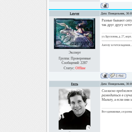
Lawyer
Дата: Понедельник, 30.0
Разные бывают ситуа
так друг другу осто
ул. Брусилова, д. 27, корп.
____________________
Ангелу хочется падения...
Эксперт
Группа: Проверенные
Сообщений:
2287
Статус:
Offline
Гость
Дата: Понедельник, 30.0
Согласно предложен
разводиться в случа
Мальту, а если они 
Все одинаковые, а я разн