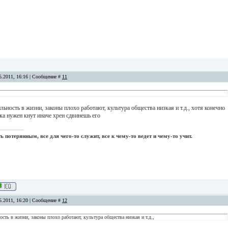
5.2011, 16:16 | Сообщение #
11
ильность в жизни, законы плохо работают, культура общества низкая и т.д., хотя конечно
ка нужен кнут иначе хрен сдвинешь его
 потерянным, все для чего-то служит, все к чему-то ведет и чему-то учит.
5.2011, 16:20 | Сообщение #
12
ость в жизни, законы плохо работают, культура общества низкая и т.д.,