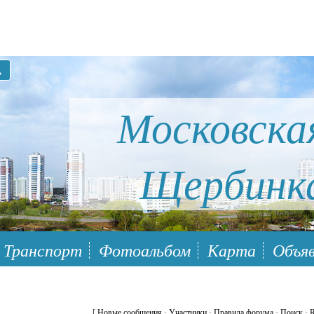
Московска
Щербинк
ый район Южное Бутово
Транспорт
Фотоальбом
Карта
Объяв
[
Новые сообщения
·
Участники
·
Правила форума
·
Поиск
·