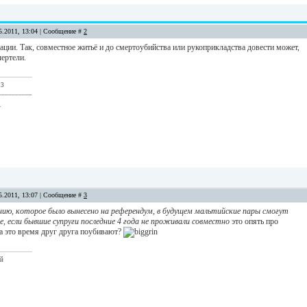
5.2011, 13:04 | Сообщение #
2
ции. Так, совместное житьё и до смертоубийства или рукоприкладства довести может,
чертели.
 3
__________
.
5.2011, 13:07 | Сообщение #
3
ию, которое было вынесено на референдум, в будущем мальтийские пары смогут
е, если бывшие супруги последние 4 года не проживали совместно
это опять про
за это время друг друга поубивают?
ый