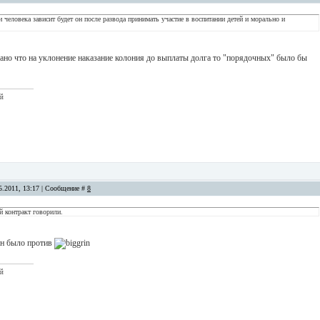
 человека зависит будет он после развода принимать участие в воспитании детей и морально и
ано что на уклонение наказание колония до выплаты долга то "порядочных" было бы
ый
5.2011, 13:17 | Сообщение #
8
й контракт говорили.
н было против
ый