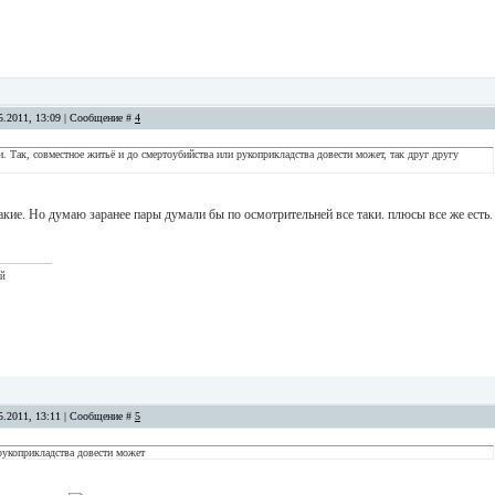
5.2011, 13:09 | Сообщение #
4
. Так, совместное житьё и до смертоубийства или рукоприкладства довести может, так друг другу
кие. Но думаю заранее пары думали бы по осмотрительней все таки. плюсы все же есть.
ый
5.2011, 13:11 | Сообщение #
5
рукоприкладства довести может