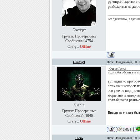
рукоприкладство эт
разбежаться не дают
Все одинаковые, а я разн
Эксперт
Группа: Проверенные
Сообщений:
4754
Статус:
Offline
Gardvy9
Дата: Понедельник, 30.0
Quote
(
Гость
)
а хотя бы обязывали и 
тут недавно про бра
а так наш человек по
это уже от порядочн
морально и материа
хотя бывают разные
Знаток
Группа: Проверенные
Время не может быть
Сообщений:
1046
Статус:
Offline
Гость
Дата: Понедельник, 30.0