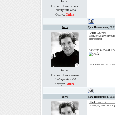
Эксперт
Группа: Проверенные
Сообщений:
4754
Статус:
Offline
Гость
Дата: Понедельник, 30.0
Quote
(
Lawyer
)
Разные бывают ситуации
осточертели.
Конечно бывают и та
Все одинаковые, а я разн
Эксперт
Группа: Проверенные
Сообщений:
4754
Статус:
Offline
Гость
Дата: Понедельник, 30.0
Quote
(
Lawyer
)
до смертоубийства или 