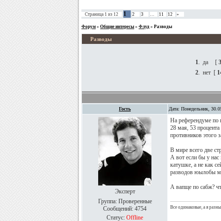
1
Страница
1
из
12
2
3
…
11
12
»
Форум
»
Общие интересы
»
Флуд
»
Разводы
Разводы
1
.
да
[
2
.
нет
[
1
Гость
Дата: Понедельник, 30.0
На референдуме по 
28 мая, 53 процент
противников этого з
В мире всего две с
А вот если бы у нас
катушке, а не как с
разводов юылобы м
А вапще по сабж? чт
Эксперт
Группа: Проверенные
Все одинаковые, а я разн
Сообщений:
4754
Статус:
Offline