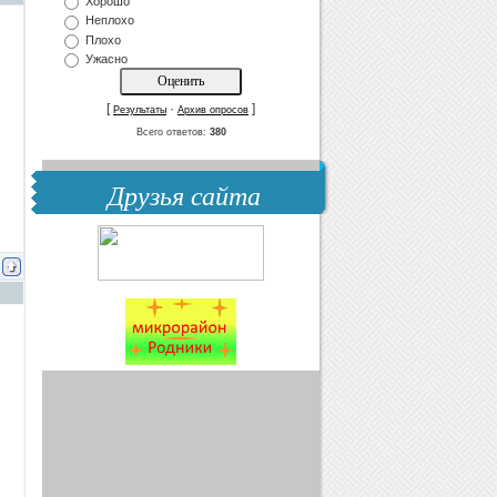
Хорошо
Неплохо
Плохо
Ужасно
[
·
]
Результаты
Архив опросов
Всего ответов:
380
Друзья сайта