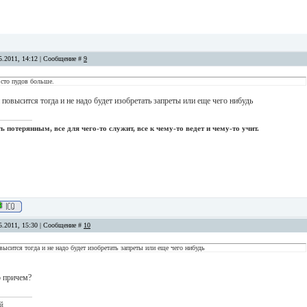
5.2011, 14:12 | Сообщение #
9
сто пудов больше.
 повысится тогда и не надо будет изобретать запреты или еще чего нибудь
 потерянным, все для чего-то служит, все к чему-то ведет и чему-то учит.
5.2011, 15:30 | Сообщение #
10
высится тогда и не надо будет изобретать запреты или еще чего нибудь
о причем?
ый