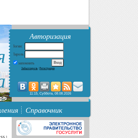
Авторизация
я
Логин:
Пароль:
запомнить
Забыл пароль
|
Регистрация
а
11:15, Суббота, 08.08.2026
ления
Справочник
RSS
]