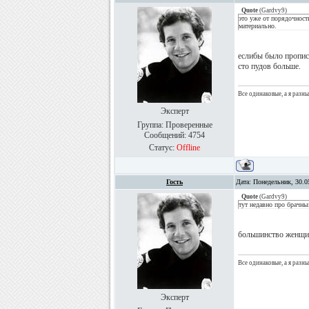
Quote
(
Gardvy9
)
это уже от порядочности
материально.
еслибы было пропис
сто пудов больше.
Все одинаковые, а я разн
Эксперт
Группа: Проверенные
Сообщений:
4754
Статус:
Offline
Гость
Дата: Понедельник, 30.0
Quote
(
Gardvy9
)
тут недавно про брачны
большинство женщи
Все одинаковые, а я разн
Эксперт