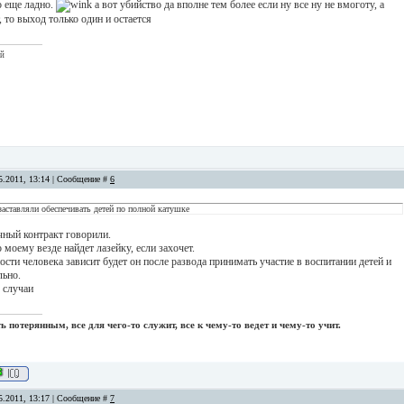
о еще ладно.
а вот убийство да вполне тем более если ну все ну не вмоготу, а
, то выход только один и остается
ый
5.2011, 13:14 | Сообщение #
6
заставляли обеспечивать детей по полной катушке
чный контракт говорили.
 моему везде найдет лазейку, если захочет.
ости человека зависит будет он после развода принимать участие в воспитании детей и
льно.
 случаи
 потерянным, все для чего-то служит, все к чему-то ведет и чему-то учит.
5.2011, 13:17 | Сообщение #
7