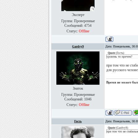
Эксперт
Группа: Проверенные
Сообщений:
4754
Статус:
Offline
Gardvy9
Дата: Понедельник, 30.0
Quote
(
Гость
)
уровень то причем?
при том что не стаб
для русского челове
Время не может быть
Знаток
Группа: Проверенные
Сообщений:
1046
Статус:
Offline
Гость
Дата: Понедельник, 30.0
Quote
(
Gardvy9
)
при том что не стабильн