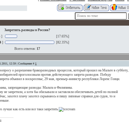
Запретить разводы в России?
3
]
[17.65%]
4
]
[82.35%]
Всего ответов:
17
5.2011, 12:59 | Сообщение #
1
вопросу о разрешении бракоразводных процессов, который прошел на Мальте в субботу,
а избирателей проголосовали против действующего запрета разводов. Победу
апрета объявил в воскресенье, 29 мая, премьер-министр республики Лоренс Гонци.
траны, запрещающие разводы: Мальта и Филипины.
 ну не запретили, а хотя бы обязывали и заставляли обеспечивать детей по полной
ейчас, захотел плачу захотел скрываюсь и пишу липовые справки для судов, то и
еньше.
о лучше как есть или все таки запретить
ый