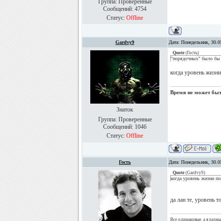
Группа: Проверенные
Сообщений:
4754
Статус:
Offline
Gardvy9
Дата: Понедельник, 30.0
Quote
(
Гость
)
"порядочных" было бы 
когда уровень жизни
Время не может быть
Знаток
Группа: Проверенные
Сообщений:
1046
Статус:
Offline
Гость
Дата: Понедельник, 30.0
Quote
(
Gardvy9
)
когда уровень жизни по
да лан те, уровень т
Все одинаковые, а я разн