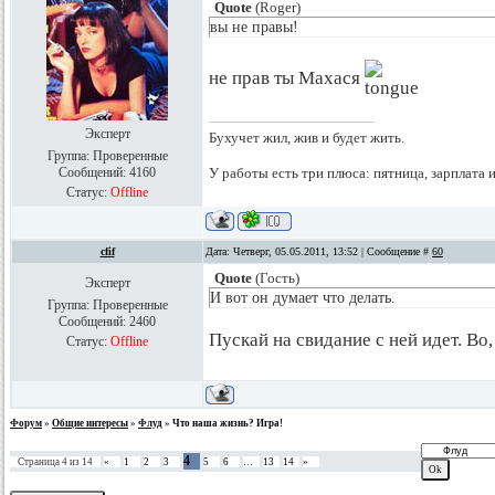
Quote
(
Roger
)
вы не правы!
не прав ты Махася
Эксперт
Бухучет жил, жив и будет жить.
Группа: Проверенные
Сообщений:
4160
У работы есть три плюса: пятница, зарплата 
Статус:
Offline
cfif
Дата: Четверг, 05.05.2011, 13:52 | Сообщение #
60
Quote
(
Гость
)
Эксперт
И вот он думает что делать.
Группа: Проверенные
Сообщений:
2460
Пускай на свидание с ней идет. Во
Статус:
Offline
Форум
»
Общие интересы
»
Флуд
»
Что наша жизнь? Игра!
4
Страница
4
из
14
«
1
2
3
5
6
…
13
14
»