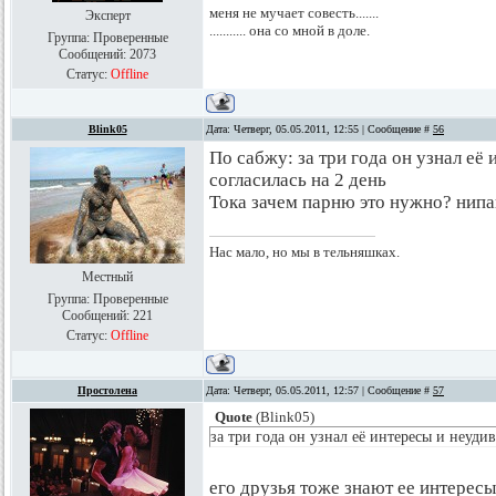
меня не мучает совесть.......
Эксперт
........... она со мной в доле.
Группа: Проверенные
Сообщений:
2073
Статус:
Offline
Blink05
Дата: Четверг, 05.05.2011, 12:55 | Сообщение #
56
По сабжу: за три года он узнал её
согласилась на 2 день
Тока зачем парню это нужно? нипа
Нас мало, но мы в тельняшках.
Местный
Группа: Проверенные
Сообщений:
221
Статус:
Offline
Простолена
Дата: Четверг, 05.05.2011, 12:57 | Сообщение #
57
Quote
(
Blink05
)
за три года он узнал её интересы и неудив
его друзья тоже знают ее интерес