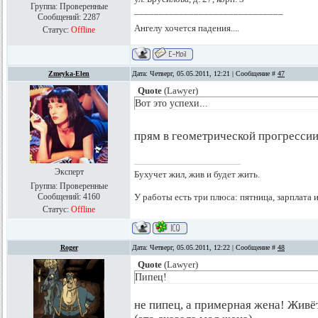
Группа: Проверенные
______________________________
Сообщений:
2287
Ангелу хочется падения....
Статус:
Offline
Zmeyka-Elen
Дата: Четверг, 05.05.2011, 12:21 | Сообщение #
47
Quote
(
Lawyer
)
Вот это успехи...
прям в геометрической прогресси
Эксперт
Бухучет жил, жив и будет жить.
Группа: Проверенные
Сообщений:
4160
У работы есть три плюса: пятница, зарплата 
Статус:
Offline
Roger
Дата: Четверг, 05.05.2011, 12:22 | Сообщение #
48
Quote
(
Lawyer
)
Пипец!
не пипец, а примерная жена! Жив