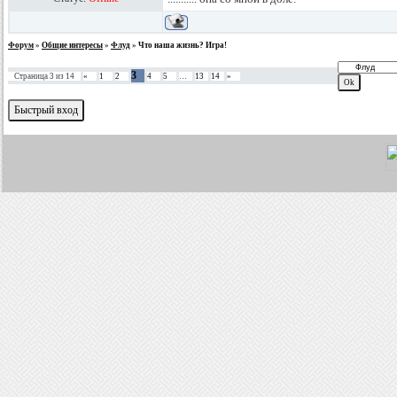
Форум
»
Общие интересы
»
Флуд
»
Что наша жизнь? Игра!
3
Страница
3
из
14
«
1
2
4
5
…
13
14
»