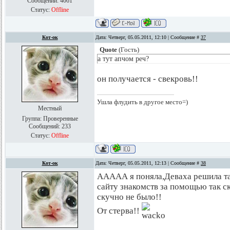
Сообщений:
4061
Статус:
Offline
Кот-ок
Дата: Четверг, 05.05.2011, 12:10 | Сообщение #
37
Quote
(
Гость
)
а тут апчом реч?
он получается - свекровь!!
Ушла флудить в другое место=)
Местный
Группа: Проверенные
Сообщений:
233
Статус:
Offline
Кот-ок
Дата: Четверг, 05.05.2011, 12:13 | Сообщение #
38
ААААА я поняла,Деваха решила та
сайту знакомств за помощью так ск
скучно не было!!
От стерва!!