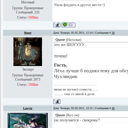
Местный
Ушла флудить в другое место=)
Группа: Проверенные
Сообщений:
233
Статус:
Offline
Roger
Дата: Четверг, 05.05.2011, 12:14 | Сообщение #
39
Quote
(
Наталья
)
это же ШОУУУУ...
точна!
Гость
,
Эксперт
Лёха лучше б поднял тему для об
Группа: Проверенные
Чухляндия.
Сообщений:
2073
Статус:
Offline
меня не мучает совесть.......
........... она со мной в доле.
Lawyer
Дата: Четверг, 05.05.2011, 12:15 | Сообщение #
40
Quote
(
Кот-ок
)
он получается - свекровь!!