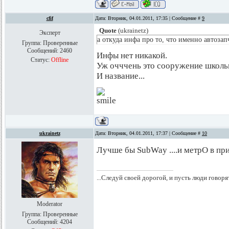
cfif
Дата: Вторник, 04.01.2011, 17:35 | Сообщение #
9
Quote
(
ukrainetz
)
Эксперт
а откуда инфа про то, что именно автозап
Группа: Проверенные
Сообщений:
2460
Инфы нет никакой.
Статус:
Offline
Уж очччень это сооружение школьн
И название...
ukrainetz
Дата: Вторник, 04.01.2011, 17:37 | Сообщение #
10
Лучше бы SubWay ....и метрО в пр
...Следуй своей дорогой, и пусть люди говоря
Moderator
Группа: Проверенные
Сообщений:
4204