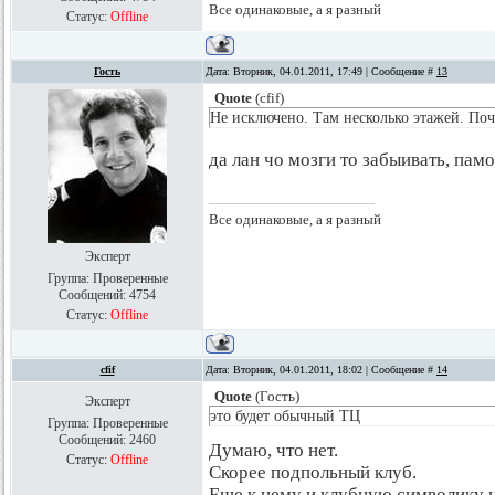
Все одинаковые, а я разный
Статус:
Offline
Гость
Дата: Вторник, 04.01.2011, 17:49 | Сообщение #
13
Quote
(
cfif
)
Не исключено. Там несколько этажей. Поч
да лан чо мозги то забыивать, па
Все одинаковые, а я разный
Эксперт
Группа: Проверенные
Сообщений:
4754
Статус:
Offline
cfif
Дата: Вторник, 04.01.2011, 18:02 | Сообщение #
14
Quote
(
Гость
)
Эксперт
это будет обычный ТЦ
Группа: Проверенные
Сообщений:
2460
Думаю, что нет.
Статус:
Offline
Скорее подпольный клуб.
Еще к нему и клубную символику на