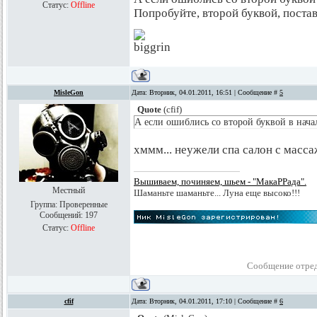
Статус:
Offline
Попробуйте, второй буквой, постави
MisleGon
Дата: Вторник, 04.01.2011, 16:51 | Сообщение #
5
Quote
(
cfif
)
А если ошиблись со второй буквой в начал
хммм... неужели спа салон с масса
Вышиваем, починяем, шьем - "МакаРРада".
Местный
Шаманьте шаманьте... Луна еще высоко!!!
Группа: Проверенные
Сообщений:
197
Статус:
Offline
Сообщение отре
cfif
Дата: Вторник, 04.01.2011, 17:10 | Сообщение #
6