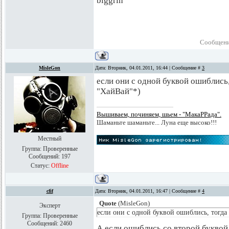
Сообщени
MisleGon
Дата: Вторник, 04.01.2011, 16:44 | Сообщение #
3
если они с одной буквой ошиблись,
"ХайВай"*)
Вышиваем, починяем, шьем - "МакаРРада".
Шаманьте шаманьте... Луна еще высоко!!!
Местный
Группа: Проверенные
Сообщений:
197
Статус:
Offline
cfif
Дата: Вторник, 04.01.2011, 16:47 | Сообщение #
4
Quote
(
MisleGon
)
Эксперт
если они с одной буквой ошиблись, тогда
Группа: Проверенные
Сообщений:
2460
А если ошиблись со второй буквой 