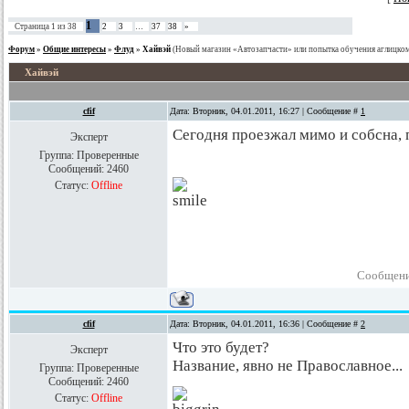
1
Страница
1
из
38
2
3
…
37
38
»
Форум
»
Общие интересы
»
Флуд
»
Хайвэй
(Новый магазин «Автозапчасти» или попытка обучения аглицко
Хайвэй
cfif
Дата: Вторник, 04.01.2011, 16:27 | Сообщение #
1
Сегодня проезжал мимо и собсна,
Эксперт
Группа: Проверенные
Сообщений:
2460
Статус:
Offline
Сообщени
cfif
Дата: Вторник, 04.01.2011, 16:36 | Сообщение #
2
Что это будет?
Эксперт
Название, явно не Православное...
Группа: Проверенные
Сообщений:
2460
Статус:
Offline