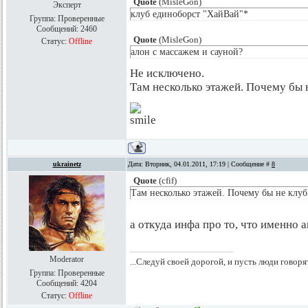
Quote
(
MisleGon
)
Эксперт
клуб единоборст "ХайВай"*
Группа: Проверенные
Сообщений:
2460
Quote
(
MisleGon
)
Статус:
Offline
алон с массажем и сауной?
Не исключено.
Там несколько этажей. Почему бы 
ukrainetz
Дата: Вторник, 04.01.2011, 17:19 | Сообщение #
8
Quote
(
cfif
)
Там несколько этажей. Почему бы не клуб
а откуда инфа про то, что именно 
Moderator
...Следуй своей дорогой, и пусть люди говоря
Группа: Проверенные
Сообщений:
4204
Статус:
Offline