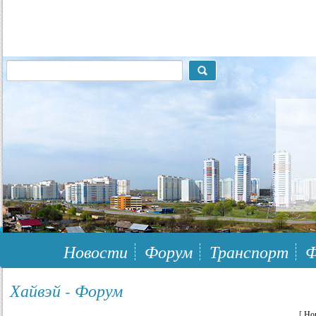
117148, г.Москва, ЮЗАО, муниципальный район Южное Бутово
Новости
Форум
Транспорт
Ф
Хайвэй - Форум
[
Но