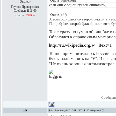
Quote
(
MisleGon
)
Эксперт
если они с одной буквой ошиблись,
Группа: Проверенные
Сообщений:
2460
Quote
(
cfif
)
Статус:
Offline
А если ошиблись со второй буквой в начал
Попробуйте, второй буквой, поставить бук
Тоже сразу подумал об ошибке в н
Обратился к справочным материала
http://ru.wikipedia.org/w....ltext=1
Точно, применительно к России, в
букву надо менять на "У". И назва
"Не очень хорошая автомагистраль"
Сообщени
cfif
Дата: Вторник, 04.01.2011, 17:14 | Сообщение #
7