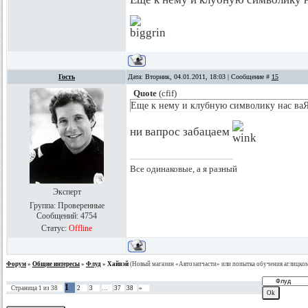
Гость
Дата: Вторник, 04.01.2011, 18:03 | Сообщение #
15
Quote
(
cfif
)
Еще к нему и клубную символику нас ваЯт
ни вапрос забацаем
Все одинаковые, а я разный
Эксперт
Группа: Проверенные
Сообщений:
4754
Статус:
Offline
Форум
»
Общие интересы
»
Флуд
»
Хайвэй
(Новый магазин «Автозапчасти» или попытка обучения аглицко
1
Страница
1
из
38
2
3
…
37
38
»