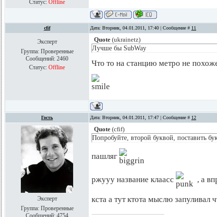
Статус:
Offline
cfif
Дата: Вторник, 04.01.2011, 17:40 | Сообщение #
11
Quote
(
ukrainetz
)
Эксперт
Лучше бы SubWay
Группа: Проверенные
Сообщений:
2460
Что то на станцию метро не похоже
Статус:
Offline
Гость
Дата: Вторник, 04.01.2011, 17:47 | Сообщение #
12
Quote
(
cfif
)
Попробуйте, второй буквой, поставить бук
пашляг
ржууу название клаасс
, а в
кста а тут ктота мыслю запуливал ч
Эксперт
Группа: Проверенные
Сообщений:
4754