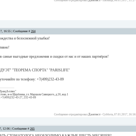
Дантист
Сообщение отредактировал
-
Пятница, 06.01.2017, 11:27
17, 16:55 | Сообщение #
264
ождества и белоснежной улыбки!
тивно!
в самые выгодные предложения и скидки от нас и от наших партнёров!
ДУЭТ" "ТЕОРЕМА СПОРТА" "PARISLIFE"
уточняйте по телефону: +7(499)232-43-09
 ГрандЪ плюс"
ово, м-н Щербинка, ул. Маршала Савицкого, д.20, кор.1
.:+7(499)232-43-27, 232-43-09
Дантист
Сообщение отредактировал
-
Суббота, 07.01.2017, 16:56
17, 12:06 | Сообщение #
265
ТЬ СТОМАТОЛОГА НЕОБХОДИМО КАЖДЫЕ ШЕСТЬ МЕСЯЦЕВ?