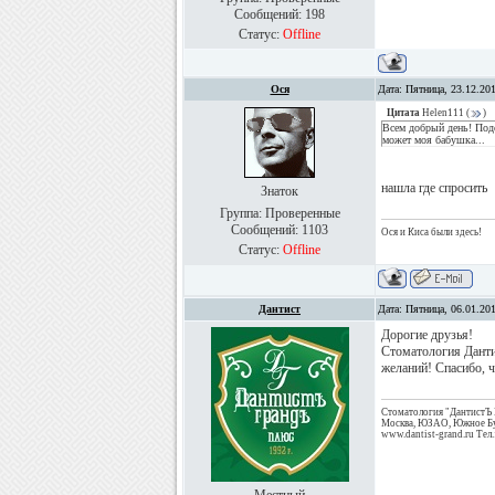
Сообщений:
198
Статус:
Offline
Ося
Дата: Пятница, 23.12.20
Цитата
Helen111
(
)
Всем добрый день! Подс
может моя бабушка...
нашла где спросить
Знаток
Группа: Проверенные
Сообщений:
1103
Ося и Киса были здесь!
Статус:
Offline
Дантист
Дата: Пятница, 06.01.20
Дорогие друзья!
Стоматология Данти
желаний! Спасибо, ч
Стоматология "ДантистЪ
Москва, ЮЗАО, Южное Бут
www.dantist-grand.ru Тел