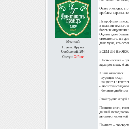
Ответ очевиден: эт
проблем-кариеса, заб
На профилактическо
в наличии темного 
болевые ощущения их
Однако даже болевые
стоматолога, и в до
Местный
даже хуже, его осл
Группа: Друзья
Сообщений:
204
ВСЕМ ЛИ НЕОБХ
Статус:
Offline
Шесть месяцев – пр
варьироваться. А л
К ним относятся:
- курящие люди
- пациенты с генет
- любители сладкого
- больные диабетом
Этой группе людей 
Помимо этого, стом
данный метод позво
являются основной 
Помните – своеврем