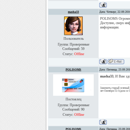
masha33
Дата: Четверг, 22.09.20
POLISOMS Огромное
Доступно, сверх ин
информации.
Пользователь
Группа: Проверенные
Сообщений:
59
Статус:
Offline
POLISOMS
Дата: Пятница, 23.09.20
masha33
, И Вам зд
Заменить старый зелены
лет Октября 15/1(дом со 
Постоялец
Группа: Проверенные
Сообщений:
90
Статус:
Offline
POLISOMS
Дата: Пятница, 23.09.20