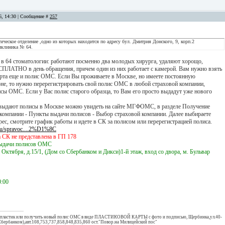
16, 14:30 | Сообщение #
257
гическое отделение ,одно из которых находится по адресу бул. Дмитрия Донского, 9, корп.2
иклиника № 64.
 в 64 стоматологии: работают посменно два молодых хирурга, удаляют хорощо,
СПЛАТНО в день обращения, причем один из них работает с камерой. Вам нужно взять
орта еще и полис ОМС. Если Вы проживаете в Москве, но имеете постоянную
оне, то нужно перерегистрировать свой полис ОМС в любой страховой компании,
сы ОМС. Если у Вас полис старого образца, то Вам его просто выдадут уже нового
 выдают полисы в Москве можно увидеть на сайте МГФОМС, в разделе Получение
 компании - Пункты выдачи полисов - Выбор страховой компании. Далее выбираете
с, смотрите график работы и идете в СК за полисом или перерегистрацией полиса.
ru/spravoc....2%D1%8C
 СК не представлена в ГП 178
ыдачи полисов ОМС
 Октября, д.15/1, (Дом со Сбербанком и Дикси)1-й этаж, вход со двора, м. Бульвар
0:00
й пластик или получить новый полис ОМС в виде ПЛАСТИКОВОЙ КАРТЫ с фото и подписью, Щербинка,ул.40-
Сбербанком),авт.108,753,737,858,848,835,860 ост."Повор.на Милицейский пос"