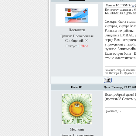
Цитата
POLISOMS
(
)
По поводу удаления в 6
БЕСПЛАТНО в день обра
Сегодня была с мамо
хирурга, хирург Маз
Постоялец
Расписание работы
Зайдите в ЕМИАС, д
Группа: Проверенные
перед Вами откроетс
Сообщений:
90
учреждений с такой 
Статус:
Offline
нужное. Записывайте
Если острая боль - 
это не имеет значен
Заменить старый зелены
лет Октября 15/1(дом со 
Helen111
Дата: Пятница, 23.12.20
Всем добрый день! 
(протезы)? Совсем у
Брусилова, 17
Местный
Группа: Проверенные