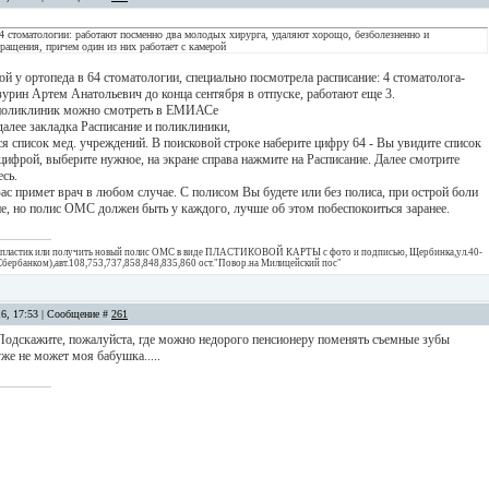
4 стоматологии: работают посменно два молодых хирурга, удаляют хорощо, безболезненно и
щения, причем один из них работает с камерой
й у ортопеда в 64 стоматологии, специально посмотрела расписание: 4 стоматолога-
урин Артем Анатольевич до конца сентября в отпуске, работают еще 3.
 поликлиник можно смотреть в ЕМИАСе
алее закладка Расписание и поликлиники,
я список мед. учреждений. В поисковой строке наберите цифру 64 - Вы увидите список
цифрой, выберите нужное, на экране справа нажмите на Расписание. Далее смотрите
сь.
Вас примет врач в любом случае. С полисом Вы будете или без полиса, при острой боли
ие, но полис ОМС должен быть у каждого, лучше об этом побеспокоиться заранее.
й пластик или получить новый полис ОМС в виде ПЛАСТИКОВОЙ КАРТЫ с фото и подписью, Щербинка,ул.40-
Сбербанком),авт.108,753,737,858,848,835,860 ост."Повор.на Милицейский пос"
16, 17:53 | Сообщение #
261
Подскажите, пожалуйста, где можно недорого пенсионеру поменять съемные зубы
же не может моя бабушка.....