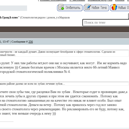
тЪ ГрандЪ плюс"
(Стоматология рядом с домом, ул.Маршала
16, 13:47 | Сообщение #
256
еловечности - не каждый думает..Давно возмущает безобразие в сфере стоматологии. Сделали из
овый бизнес.
рулит. У них там работы нет,вот они нас и окучивают, как могут . Им же кормить надо
сленную ))) Самым богатым врачом г.Москвы является некто 66-летний Манвел
городской стоматологической поликлиники № 4.
ашем районе далеко не всем по зубам лечение зубов...
лечите свои зубы там, где расценки Вам по зубам . Некоторые ездят в провинцию даже,а
я лечить зубы в других странах и при этом им удается сэкономить . Потому как
 на стоматологию завышенные,но на качестве это никак не влияет особо. Был опыт
тной стоматологии. Деньги на ветер . Потому как пришлось через год все заново
своего стоматолога через рекомендацию. Но рекламировать его не буду, потому как,
 знают, тем меньше очередь к нему )))