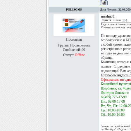
POLISOMS
Дата: Четверг, 22.09.20
masha33
,
Цитата
С-Елена
(
)
Надо ехать в стоматоло
Стоматологическая пол
По поводу удаления
Постоялец
безболезненно и БЕ
с собой кроме пасп
Группа: Проверенные
регистрацию в реги
Сообщений:
90
которая выдает поли
Статус:
Offline
образца.
Компании, которые
полиса - Страховые
подходящий Вам адре
http://www.mgfoms.
Официально ни одна
Ближайший пункт в
Щербинка, ул. 40лет
Дмитрия Донского
8 (495) 775-17-99
Пн.: 09:00-17:00
Вт., Чт., Пт: 12:00-2
Ср.: 10:00-18:00
Сб.: 10:00-16:00
Заменить старый зелены
лет Октября 15/1(дом со 