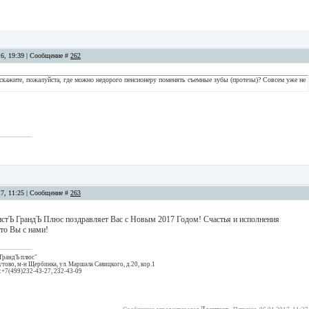
16, 19:39 | Сообщение #
262
кажите, пожалуйста, где можно недорого пенсионеру поменять съемные зубы (протезы)? Совсем уже не
17, 11:25 | Сообщение #
263
стЪ ГрандЪ Плюс поздравляет Вас с Новым 2017 Годом! Счастья и исполнения
то Вы с нами!
 ГрандЪ плюс"
ово, м-н Щербинка, ул. Маршала Савицкого, д.20, кор.1
.:+7(499)232-43-27, 232-43-09