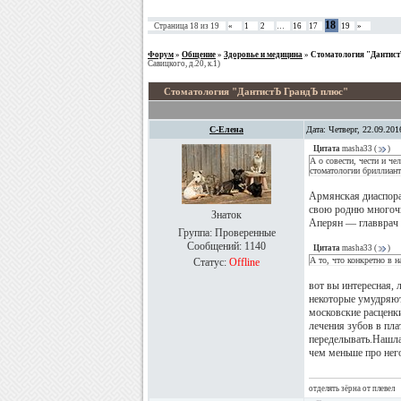
18
Страница
18
из
19
«
1
2
…
16
17
19
»
Форум
»
Общение
»
Здоровье и медицина
»
Стоматология "Дантис
Савицкого, д.20, к.1)
Стоматология "ДантистЪ ГрандЪ плюс"
С-Елена
Дата: Четверг, 22.09.20
Цитата
masha33
(
)
А о совести, чести и ч
стоматологии бриллиант
Армянская диаспора 
свою родню многочи
Знаток
Аперян — главврач 
Группа: Проверенные
Сообщений:
1140
Цитата
masha33
(
)
А то, что конкретно в н
Статус:
Offline
вот вы интересная, 
некоторые умудряютс
московские расценки
лечения зубов в пла
переделывать.Нашла 
чем меньше про него
отделять зёрна от плевел