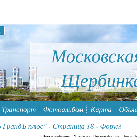
Московска
Щербинк
ый район Южное Бутово
Транспорт
Фотоальбом
Карта
Объяв
ГрандЪ плюс" - Страница 18 - Форум
[
Новые сообщения
·
Участники
·
Правила форума
·
Поиск
·