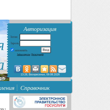
Авторизация
я
Логин:
Пароль:
запомнить
Забыл пароль
|
Регистрация
а
13:28, Воскресенье, 09.08.2026
ления
Справочник
RSS
]