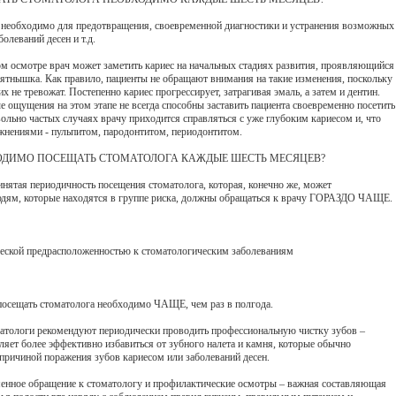
о необходимо для предотвращения, своевременной диагностики и устранения возможных
олеваний десен и т.д.
м осмотре врач может заметить кариес на начальных стадиях развития, проявляющийся
пятнышка. Как правило, пациенты не обращают внимания на такие изменения, поскольку
 не тревожат. Постепенно кариес прогрессирует, затрагивая эмаль, а затем и дентин.
 ощущения на этом этапе не всегда способны заставить пациента своевременно посетить
вольно частых случаях врачу приходится справляться с уже глубоким кариесом и, что
ожнениями - пульпитом, пародонтитом, периодонтитом.
ОДИМО ПОСЕЩАТЬ СТОМАТОЛОГА КАЖДЫЕ ШЕСТЬ МЕСЯЦЕВ?
инятая периодичность посещения стоматолога, которая, конечно же, может
юдям, которые находятся в группе риска, должны обращаться к врачу ГОРАЗДО ЧАЩЕ.
ической предрасположенностью к стоматологическим заболеваниям
посещать стоматолога необходимо ЧАЩЕ, чем раз в полгода.
атологи рекомендуют периодически проводить профессиональную чистку зубов –
ляет более эффективно избавиться от зубного налета и камня, которые обычно
причиной поражения зубов кариесом или заболеваний десен.
енное обращение к стоматологу и профилактические осмотры – важная составляющая