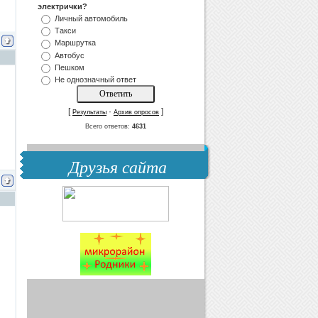
электрички?
Личный автомобиль
Такси
Маршрутка
Автобус
Пешком
Не однозначный ответ
[
·
]
Результаты
Архив опросов
Всего ответов:
4631
Друзья сайта