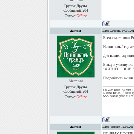
Местный
Группа: Друзья
Сообщений:
204
Статус:
Offline
Дантист
Дата: Суббота, 07.01.20
Всем счастливого Р
Начни новый год ак
Для наших пациенто
В акции участвуют:
"ФИТНЕС ЛЭНД" "
Подробности акции 
Местный
Группа: Друзья
Стоматология "ДантистЪ
Сообщений:
204
Москва, ЮЗАО, Южное Бут
www.dantist-grand.ru Тел
Статус:
Offline
Дантист
Дата: Четверг, 12.01.20
ПОЧЕМУ ПОСЕЩА