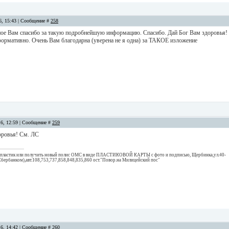
16, 15:43 | Сообщение #
258
 Вам спасибо за такую подробнейшую информацию. Спасибо. Дай Бог Вам здоровья!
формативно. Очень Вам благодарна (уверена не я одна) за ТАКОЕ изложение
16, 12:59 | Сообщение #
259
оровья! См. ЛС
й пластик или получить новый полис ОМС в виде ПЛАСТИКОВОЙ КАРТЫ с фото и подписью, Щербинка,ул.40-
Сбербанком),авт.108,753,737,858,848,835,860 ост."Повор.на Милицейский пос"
16, 14:42 | Сообщение #
260