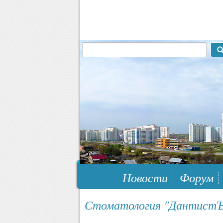
117148, г.Москва, ЮЗАО, муниципальн
Новости
Форум
Стоматология "ДантистЪ 