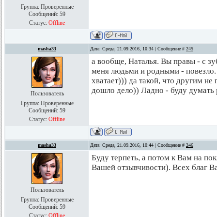
Группа: Проверенные
Сообщений:
59
Статус:
Offline
masha33
Дата: Среда, 21.09.2016, 10:34 | Сообщение #
245
а вообще, Наталья. Вы правы - с 
меня людьми и родными - повезло
хватает))) да такой, что другим не
дошло дело)) Ладно - буду думать 
Пользователь
Группа: Проверенные
Сообщений:
59
Статус:
Offline
masha33
Дата: Среда, 21.09.2016, 10:44 | Сообщение #
246
Буду терпеть, а потом к Вам на по
Вашей отзывчивости). Всех благ В
Пользователь
Группа: Проверенные
Сообщений:
59
Статус:
Offline