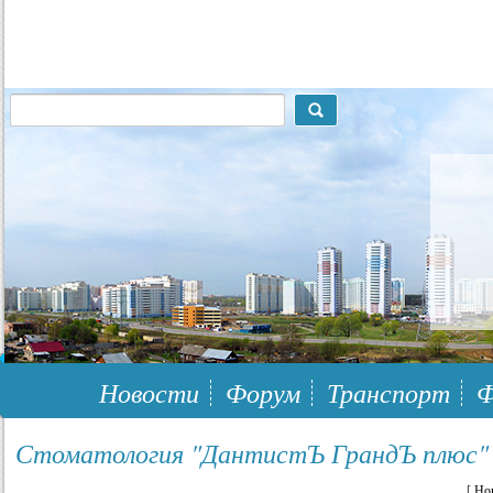
117148, г.Москва, ЮЗАО, муниципальный район Южное Бутово
Новости
Форум
Транспорт
Ф
Стоматология "ДантистЪ ГрандЪ плюс" 
[
Но