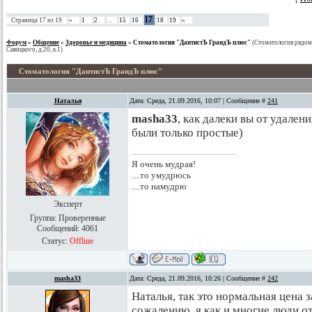
17
Страница
17
из
19
«
1
2
…
15
16
18
19
»
Форум
»
Общение
»
Здоровье и медицина
»
Стоматология "ДантистЪ ГрандЪ плюс"
(Стоматология рядом
Савицкого, д.20, к.1)
Стоматология "ДантистЪ ГрандЪ плюс"
Наталья
Дата: Среда, 21.09.2016, 10:07 | Сообщение #
241
masha33
, как далеки вы от удале
были только простые)
Я очень мудрая!
....то умудрюсь
....то намудрю
Эксперт
Группа: Проверенные
Сообщений:
4061
Статус:
Offline
masha33
Дата: Среда, 21.09.2016, 10:26 | Сообщение #
242
Наталья, так это нормальная цена 
сожалению, я как и многие люди от