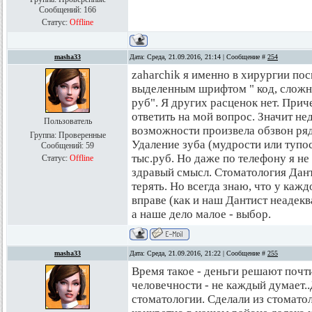
Сообщений:
166
Статус:
Offline
masha33
Дата: Среда, 21.09.2016, 21:14 | Сообщение #
254
zaharchik я именно в хирургии по
выделенным шрифтом " код, сложн
руб". Я других расценок нет. Прич
ответить на мой вопрос. Значит не
Пользователь
возможности произвела обзвон ря
Группа: Проверенные
Удаление зуба (мудрости или тупост
Сообщений:
59
тыс.руб. Но даже по телефону я 
Статус:
Offline
здравый смысл. Стоматология Данти
терять. Но всегда знаю, что у каж
вправе (как и наш Дантист неадекв
а наше дело малое - выбор.
masha33
Дата: Среда, 21.09.2016, 21:22 | Сообщение #
255
Время такое - деньги решают почти 
человечности - не каждый думает.
стоматологии. Сделали из стоматол