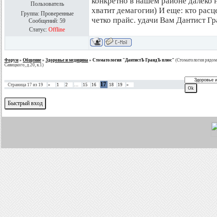
конкретно в нашем районе далеко н
Пользователь
хватит демагогии) И еще: кто расц
Группа: Проверенные
четко прайс. удачи Вам Дантист Гр
Сообщений:
59
Статус:
Offline
Форум
»
Общение
»
Здоровье и медицина
»
Стоматология "ДантистЪ ГрандЪ плюс"
(Стоматология рядом
Савицкого, д.20, к.1)
17
Страница
17
из
19
«
1
2
…
15
16
18
19
»