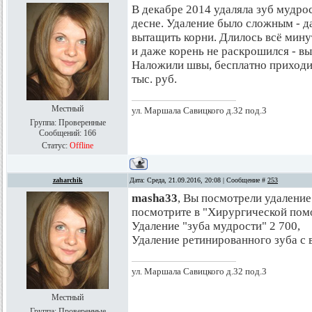
В декабре 2014 удаляла зуб мудрос
десне. Удаление было сложным - д
вытащить корни. Длилось всё минут
и даже корень не раскрошился - в
Наложили швы, бесплатно приходил
тыс. руб.
Местный
ул. Маршала Савицкого д.32 под.3
Группа: Проверенные
Сообщений:
166
Статус:
Offline
zaharchik
Дата: Среда, 21.09.2016, 20:08 | Сообщение #
253
masha33
, Вы посмотрели удаление
посмотрите в "Хирургической пом
Удаление "зуба мудрости" 2 700,
Удаление ретинированного зуба с 
ул. Маршала Савицкого д.32 под.3
Местный
Группа: Проверенные