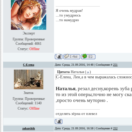
Я очень мудрая!
....то умудрюсь
....то намудрю
Эксперт
Группа: Проверенные
Сообщений:
4061
Статус:
Offline
С-Елена
Дата: Среда, 21.09.2016, 14:48 | Сообщение #
251
Цитата
Наталья
(
)
С-Елена, Лен,а в чем выражалась сложност
Наталья
, резал десну,корень зуба
Знаток
то из этой оперы,точно не могу ска
Группа: Проверенные
,просто очень муторно .
Сообщений:
1140
Статус:
Offline
отделять зёрна от плевел
zaharchik
Дата: Среда, 21.09.2016, 16:58 | Сообщение #
252