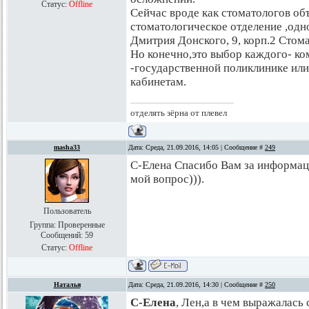
Статус:
Offline
Сейчас вроде как стоматологов об
стоматологическое отделение ,одно
Дмитрия Донского, 9, корп.2 Стом
Но конечно,это выбор каждого- ко
-государственной поликлинике ил
кабинетам.
отделять зёрна от плевел
masha33
Дата: Среда, 21.09.2016, 14:05 | Сообщение #
249
С-Елена Спасибо Вам за информаци
мой вопрос))).
Пользователь
Группа: Проверенные
Сообщений:
59
Статус:
Offline
Наталья
Дата: Среда, 21.09.2016, 14:30 | Сообщение #
250
С-Елена
, Лен,а в чем выражалась