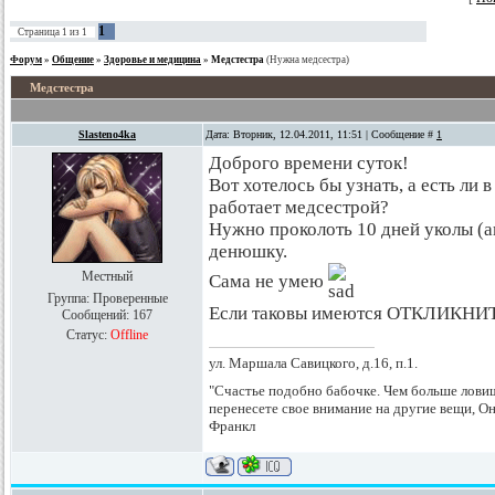
1
Страница
1
из
1
Форум
»
Общение
»
Здоровье и медицина
»
Медстестра
(Нужна медсестра)
Медстестра
Slasteno4ka
Дата: Вторник, 12.04.2011, 11:51 | Сообщение #
1
Доброго времени суток!
Вот хотелось бы узнать, а есть ли
работает медсестрой?
Нужно проколоть 10 дней уколы (а
денюшку.
Местный
Сама не умею
Группа: Проверенные
Если таковы имеются ОТКЛИКНИТ
Сообщений:
167
Статус:
Offline
ул. Маршала Савицкого, д.16, п.1.
"Счастье подобно бабочке. Чем больше ловишь
перенесете свое внимание на другие вещи, Он
Франкл