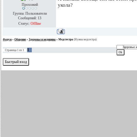
укола?
Прохожий
Группа: Пользователи
Сообщений:
13
Статус:
Offline
Форум
»
Общение
»
Здоровье и медицина
»
Медстестра
(Нужна медсестра)
1
Страница
1
из
1