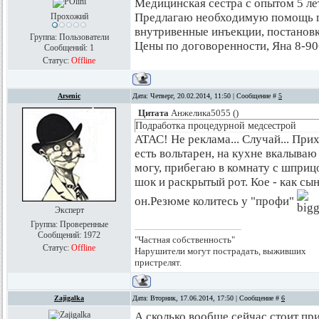
Медицинская сестра с опытом 5 ле
Предлагаю необходимую помощь п
Прохожий
внутривенные инъекции, постановк
Группа: Пользователи
Цены по договоренности, Яна 8-90
Сообщений:
1
Статус:
Offline
Arsenic
Дата: Четверг, 20.02.2014, 11:50 | Сообщение #
5
Цитата
Анжелика5055
(
)
Подработка процедурной медсестрой
АТАС! Не реклама... Случай... При
есть вольтарен, на кухне вкалываю 
могу, прибегаю в комнату с шприцо
шок и раскрытый рот. Кое - как сы
он.Резюме колитесь у "профи"
Эксперт
Группа: Проверенные
Сообщений:
1972
"Частная собственность"
Статус:
Offline
Нарушители могут пострадать, выживших
пристрелят.
Zajigalka
Дата: Вторник, 17.06.2014, 17:50 | Сообщение #
6
А сколько вообще сейчас стоит п