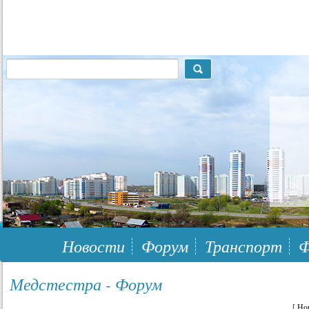
117148, г.Москва, ЮЗАО, муниципальный район Южное Бутово
Новости
Форум
Транспорт
Ф
Медстестра - Форум
[
Но