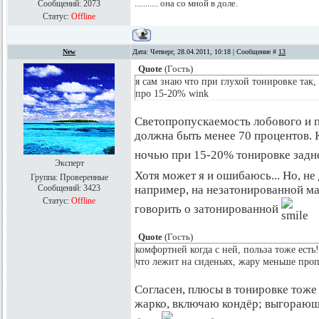
........... она со мной в доле.
Сообщений:
2073
Статус:
Offline
New
Дата: Четверг, 28.04.2011, 10:18 | Сообщение #
13
Quote
(
Гость
)
я сам знаю что при глухой тонировке так,
про 15-20% wink
Светопропускаемость лобового и п
должна быть менее 70 процентов. К
ночью при 15-20% тонировке задне
Эксперт
Хотя может я и ошибаюсь... Но, не 
Группа: Проверенные
Сообщений:
3423
например, на незатонированной ма
Статус:
Offline
говорить о затонированной
Quote
(
Гость
)
комфортней когда с ней, польза тоже есть
что лежит на сиденьях, жару меньше проп
Согласен, плюсы в тонировке тоже 
жарко, включаю кондёр; выгорающий