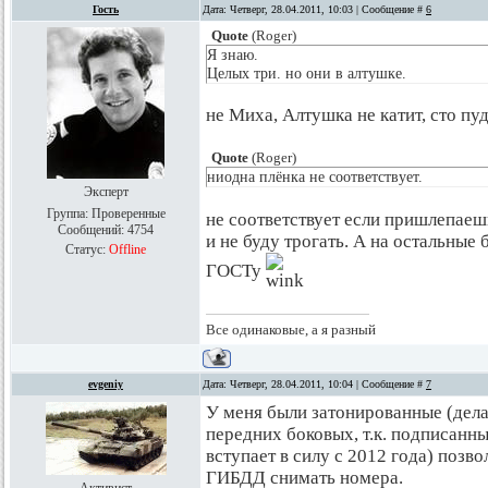
Гость
Дата: Четверг, 28.04.2011, 10:03 | Сообщение #
6
Quote
(
Roger
)
Я знаю.
Целых три. но они в алтушке.
не Миха, Алтушка не катит, сто пуд
Quote
(
Roger
)
ниодна плёнка не соответствует.
Эксперт
Группа: Проверенные
не соответствует если пришлепаешь
Сообщений:
4754
и не буду трогать. А на остальные
Статус:
Offline
ГОСТу
Все одинаковые, а я разный
evgeniy
Дата: Четверг, 28.04.2011, 10:04 | Сообщение #
7
У меня были затонированные (делал
передних боковых, т.к. подписанн
вступает в силу с 2012 года) позво
ГИБДД снимать номера.