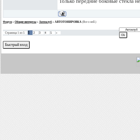
Только передние боковые стекла не
Форум
»
Общие интересы
»
Автоклуб
»
АВТОТОНИРОВКА
(Все о ней.)
1
Страница
1
из
5
2
3
4
5
»