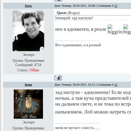
Гость
Дата: Четверг, 28.04.2011, 10:08 | Сообщение #
11
Quote
(
Roger
)
тонируй зад наглухо!
нее я адекватен, в реале
Все одинаковые, а я разный
Эксперт
Группа: Проверенные
Сообщений:
4754
Статус:
Offline
Roger
Дата: Четверг, 28.04.2011, 10:12 | Сообщение #
12
зад наглухо - адназначна! Если хо
ночью, а там куча представителей
на дальнем свете, и не тока по вс
напылением. Лоб можно натреть св
Эксперт
меня не мучает совесть.......
Группа: Проверенные