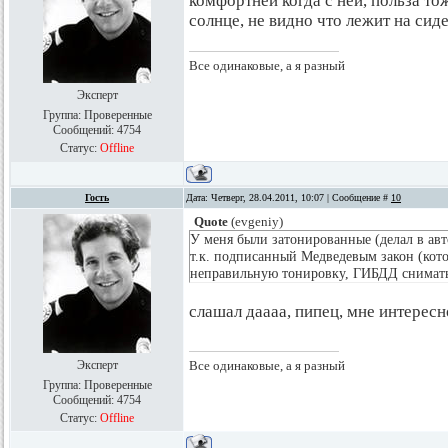
комфортней когда с ней, польза тож
солнце, не видно что лежит на си
Все одинаковые, а я разный
Эксперт
Группа: Проверенные
Сообщений:
4754
Статус:
Offline
Гость
Дата: Четверг, 28.04.2011, 10:07 | Сообщение #
10
Quote
(
evgeniy
)
У меня были затонированные (делал в авт
т.к. подписанный Медведевым закон (котор
неправильную тонировку, ГИБДД снимать
слашал даааа, пипец, мне интересн
Эксперт
Все одинаковые, а я разный
Группа: Проверенные
Сообщений:
4754
Статус:
Offline