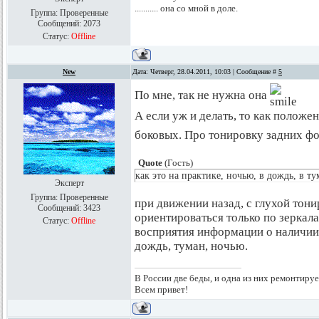
........... она со мной в доле.
Группа: Проверенные
Сообщений:
2073
Статус:
Offline
New
Дата: Четверг, 28.04.2011, 10:03 | Сообщение #
5
По мне, так не нужна она
А если уж и делать, то как положе
боковых. Про тонировку задних фо
Quote
(
Гость
)
как это на практике, ночью, в дождь, в т
Эксперт
Группа: Проверенные
при движении назад, с глухой тони
Сообщений:
3423
ориентироваться только по зеркала
Статус:
Offline
восприятия информации о наличии 
дождь, туман, ночью.
В России две беды, и одна из них ремонтируе
Всем привет!