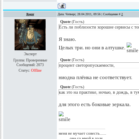
Roger
Дата: Четверг, 28.04.2011, 09:56 | Сообщение #
2
Quote
(
Гость
)
Есть ли поблизости хорошие сервисы с то
Я знаю.
Целых три. но они в алтушке.
Эксперт
Quote
(
Гость
)
Группа: Проверенные
Сообщений:
2073
процент светоропускаемости,
Статус:
Offline
ниодна плёнка не соответствует.
Quote
(
Гость
)
как это на практике, ночью, в дождь, в т
для этого есть боковые зеркала.
меня не мучает совесть.......
........... она со мной в доле.