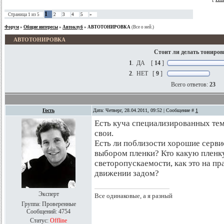
1
Страница
1
из
5
2
3
4
5
»
Форум
»
Общие интересы
»
Автоклуб
»
АВТОТОНИРОВКА
(Все о ней.)
АВТОТОНИРОВКА
Стоит ли делать тониров
1
.
ДА
[
14
]
2
.
НЕТ
[
9
]
Всего ответов:
23
Гость
Дата: Четверг, 28.04.2011, 09:52 | Сообщение #
1
Есть куча специализированных тем
свои.
Есть ли поблизости хорошие сервис
выбором пленки? Кто какую пленку
светоропускаемости, как это на пра
движении задом?
Эксперт
Все одинаковые, а я разный
Группа: Проверенные
Сообщений:
4754
Статус:
Offline