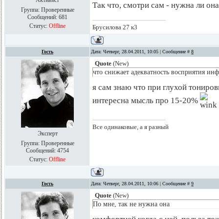
Активист
Так что, смотри сам - нужна ли она
Группа: Проверенные
Сообщений:
681
Статус:
Offline
Брусилова 27 к3
Гость
Дата: Четверг, 28.04.2011, 10:05 | Сообщение #
8
Quote
(
New
)
что снижает адекватность восприятия ин
я сам знаю что при глухой тонировк
интересна мысль про 15-20%
Все одинаковые, а я разный
Эксперт
Группа: Проверенные
Сообщений:
4754
Статус:
Offline
Гость
Дата: Четверг, 28.04.2011, 10:06 | Сообщение #
9
Quote
(
New
)
По мне, так не нужна она