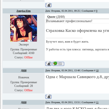
Zmeyka-Elen
Дата: Вторник, 05.04.2011, 09:25 | Сообщение #
9
Quote
(
ДНИ
)
Взламывают профессионально!
Страховка Каско оформлена на у
Бухучет жил, жив и будет жить.
Эксперт
У работы есть три плюса: пятница, зарплата 
Группа: Проверенные
Сообщений:
4160
Статус:
Offline
ДНИ
Дата: Вторник, 05.04.2011, 13:48 | Сообщение #
10
Одна с Маршала Савицкого д.8, дру
Новичок
Группа: Проверенные
Сообщений:
28
Статус:
Offline
ДНИ
Дата: Вторник, 05.04.2011, 13:51 | Сообщение #
11
Для тех у кого КАСКО нет, я бы на