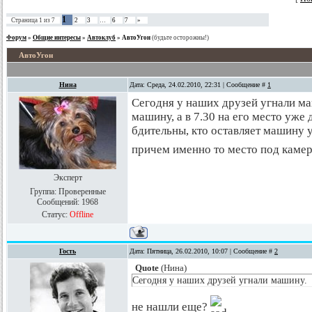
1
Страница
1
из
7
2
3
…
6
7
»
Форум
»
Общие интересы
»
Автоклуб
»
АвтоУгон
(будьте осторожны!)
АвтоУгон
Нина
Дата: Среда, 24.02.2010, 22:31 | Сообщение #
1
Сегодня у наших друзей угнали ма
машину, а в 7.30 на его место уже 
бдительны, кто оставляет машину 
причем именно то место под каме
Эксперт
Группа: Проверенные
Сообщений:
1968
Статус:
Offline
Гость
Дата: Пятница, 26.02.2010, 10:07 | Сообщение #
2
Quote
(
Нина
)
Сегодня у наших друзей угнали машину.
не нашли еще?