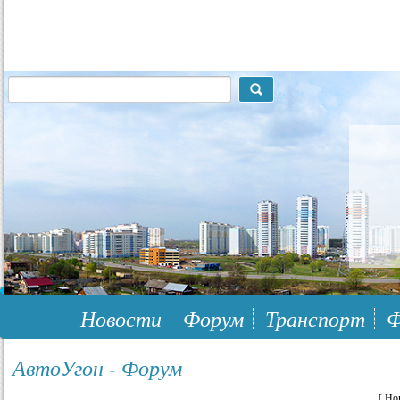
117148, г.Москва, ЮЗАО, муниципальный район Южное Бутово
Новости
Форум
Транспорт
Ф
АвтоУгон - Форум
[
Но