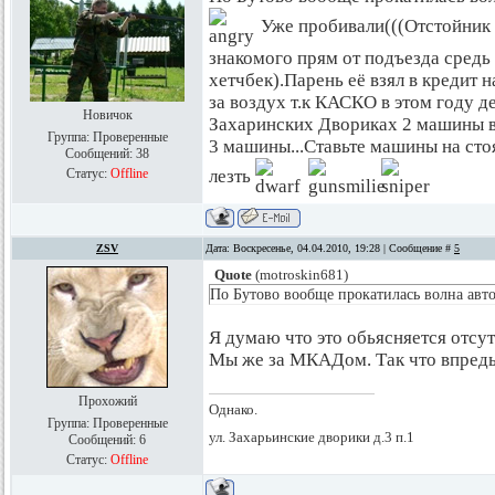
Уже пробивали(((Отстойник 
знакомого прям от подъезда средь
хетчбек).Парень её взял в кредит н
за воздух т.к КАСКО в этом году д
Новичок
Захаринских Двориках 2 машины в
Группа: Проверенные
3 машины...Ставьте машины на сто
Сообщений:
38
лезть
Статус:
Offline
ZSV
Дата: Воскресенье, 04.04.2010, 19:28 | Сообщение #
5
Quote
(
motroskin681
)
По Бутово вообще прокатилась волна авт
Я думаю что это обьясняется отсу
Мы же за МКАДом. Так что впредь
Прохожий
Однако.
Группа: Проверенные
ул. Захарьинские дворики д.3 п.1
Сообщений:
6
Статус:
Offline