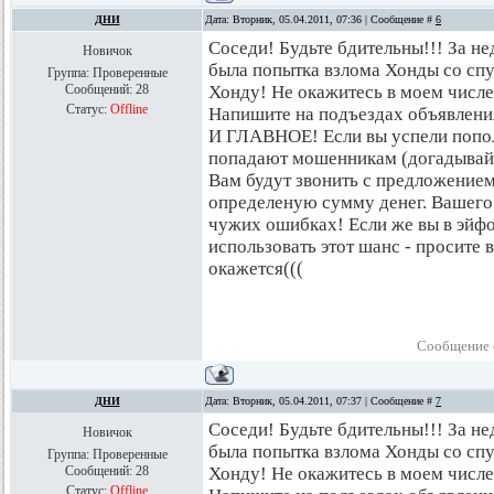
ДНИ
Дата: Вторник, 05.04.2011, 07:36 | Сообщение #
6
Соседи! Будьте бдительны!!! За н
Новичок
была попытка взлома Хонды со спу
Группа: Проверенные
Сообщений:
28
Хонду! Не окажитесь в моем числ
Статус:
Offline
Напишите на подъездах объявлени
И ГЛАВНОЕ! Если вы успели попол
попадают мошенникам (догадывайт
Вам будут звонить с предложением
определеную сумму денег. Вашего 
чужих ошибках! Если же вы в эйфо
использовать этот шанс - просите в
окажется(((
Сообщение 
ДНИ
Дата: Вторник, 05.04.2011, 07:37 | Сообщение #
7
Соседи! Будьте бдительны!!! За н
Новичок
была попытка взлома Хонды со спу
Группа: Проверенные
Сообщений:
28
Хонду! Не окажитесь в моем числ
Статус:
Offline