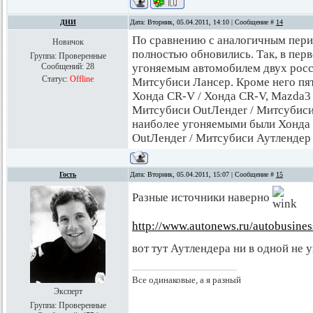
ДНИ
Дата: Вторник, 05.04.2011, 14:10 | Сообщение #
14
По сравнению с аналогичным пери
Новичок
полностью обновились. Так, в пе
Группа: Проверенные
Сообщений:
28
угоняемым автомобилем двух росс
Статус:
Offline
Митсубиси Лансер. Кроме него пят
Хонда CR-V / Хонда CR-V, Mazda3 
Митсубиси OutЛендer / Митсубиси 
наиболее угоняемыми были Хонда 
OutЛендer / Митсубиси Аутлендер и
Гость
Дата: Вторник, 05.04.2011, 15:07 | Сообщение #
15
Разные источники наверно
http://www.autonews.ru/autobusine
вот тут Аутлендера ни в одной не 
Все одинаковые, а я разный
Эксперт
Группа: Проверенные