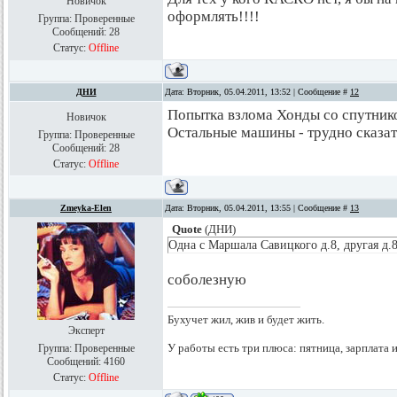
Новичок
оформлять!!!!
Группа: Проверенные
Сообщений:
28
Статус:
Offline
ДНИ
Дата: Вторник, 05.04.2011, 13:52 | Сообщение #
12
Попытка взлома Хонды со спутнико
Новичок
Остальные машины - трудно сказат
Группа: Проверенные
Сообщений:
28
Статус:
Offline
Zmeyka-Elen
Дата: Вторник, 05.04.2011, 13:55 | Сообщение #
13
Quote
(
ДНИ
)
Одна с Маршала Савицкого д.8, другая д.8
соболезную
Бухучет жил, жив и будет жить.
Эксперт
У работы есть три плюса: пятница, зарплата 
Группа: Проверенные
Сообщений:
4160
Статус:
Offline