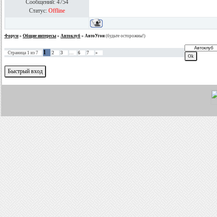
Сообщений:
4754
Статус:
Offline
Форум
»
Общие интересы
»
Автоклуб
»
АвтоУгон
(будьте осторожны!)
1
Страница
1
из
7
2
3
…
6
7
»