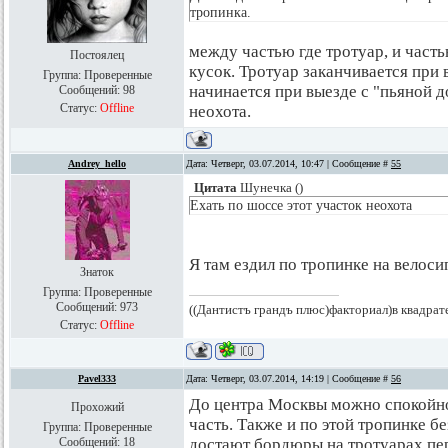
тропинка.
между частью где тротуар, и част
Постоялец
кусок. Тротуар заканчивается при 
Группа: Проверенные
начинается при выезде с "пьяной д
Сообщений:
98
Статус:
Offline
неохота.
Andrey_hello
Дата: Четверг, 03.07.2014, 10:47 | Сообщение #
55
Цитата
Шунечка
(
)
Ехать по шоссе этот участок неохота
Я там ездил по тропинке на велоси
Знаток
Группа: Проверенные
Сообщений:
973
((Дантистъ грандъ плюс)факториал)в квадрат
Статус:
Offline
Pavel333
Дата: Четверг, 03.07.2014, 14:19 | Сообщение #
56
До центра Москвы можно спокойно
Прохожий
часть. Также и по этой тропинке б
Группа: Проверенные
Сообщений:
18
достают бордюры на тротуарах пе