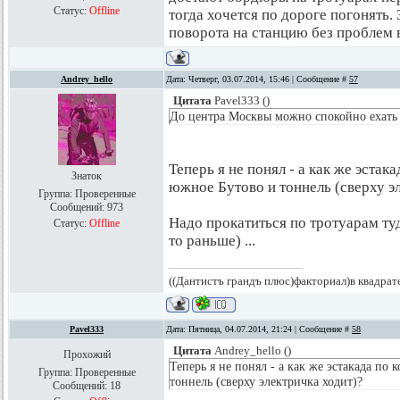
Статус:
Offline
тогда хочется по дороге погонять.
поворота на станцию без проблем в
Andrey_hello
Дата: Четверг, 03.07.2014, 15:46 | Сообщение #
57
Цитата
Pavel333
(
)
До центра Москвы можно спокойно ехать 
Теперь я не понял - а как же эстак
Знаток
южное Бутово и тоннель (сверху э
Группа: Проверенные
Сообщений:
973
Надо прокатиться по тротуарам туд
Статус:
Offline
то раньше) ...
((Дантистъ грандъ плюс)факториал)в квадрат
Pavel333
Дата: Пятница, 04.07.2014, 21:24 | Сообщение #
58
Цитата
Andrey_hello
(
)
Прохожий
Теперь я не понял - а как же эстакада по
Группа: Проверенные
тоннель (сверху электричка ходит)?
Сообщений:
18