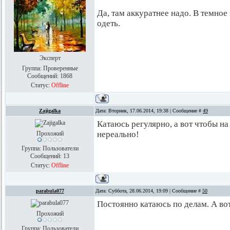
Да, там аккуратнее надо. В темно
одеть.
Эксперт
Группа: Проверенные
Сообщений:
1868
Статус:
Offline
Zajigalka
Дата: Вторник, 17.06.2014, 19:38 | Сообщение #
49
Катаюсь регулярно, а вот чтобы на
нереально!
Прохожий
Группа: Пользователи
Сообщений:
13
Статус:
Offline
parabula077
Дата: Суббота, 28.06.2014, 19:09 | Сообщение #
50
Постоянно катаюсь по делам. А вот
Прохожий
Группа: Пользователи