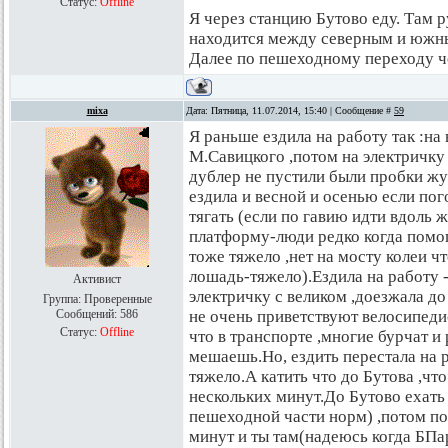
Статус:
Offline
Я через станцию Бутово еду. Там р
находится между северным и южны
Далее по пешеходному переходу ч
mixa
Дата: Пятница, 11.07.2014, 15:40 | Сообщение #
59
Я раньше ездила на работу так :на
М.Савицкого ,потом на электричку 
дублер не пустили были пробки жут
ездила и весной и осенью если пог
тягать (если по гавию идти вдоль 
платформу-люди редко когда помог
тоже тяжело ,нет на мосту колеи что
лошадь-тяжело).Ездила на работу 
Активист
электричку с великом ,доезжала д
Группа: Проверенные
Сообщений:
586
не очень приветствуют велосипеди
Статус:
Offline
что в транспорте ,многие бурчат и
мешаешь.Но, ездить перестала на р
тяжело.А катить что до Бутова ,чт
нескольких минут.До Бутово ехать
пешеходной части норм) ,потом по
минут и ты там(надеюсь когда БПар