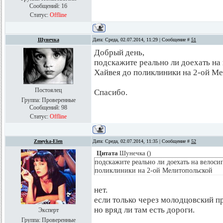
Сообщений:
16
Статус:
Offline
Шунечка
Дата: Среда, 02.07.2014, 11:29 | Сообщение #
51
Добрый день,
подскажите реально ли доехать на 
Хайвея до поликлиники на 2-ой М
Постоялец
Спасибо.
Группа: Проверенные
Сообщений:
98
Статус:
Offline
Zmeyka-Elen
Дата: Среда, 02.07.2014, 11:35 | Сообщение #
52
Цитата
Шунечка
(
)
подскажите реально ли доехать на велосип
поликлиники на 2-ой Мелитопольской
нет.
если только через молодцовский п
но вряд ли там есть дороги.
Эксперт
Группа: Проверенные