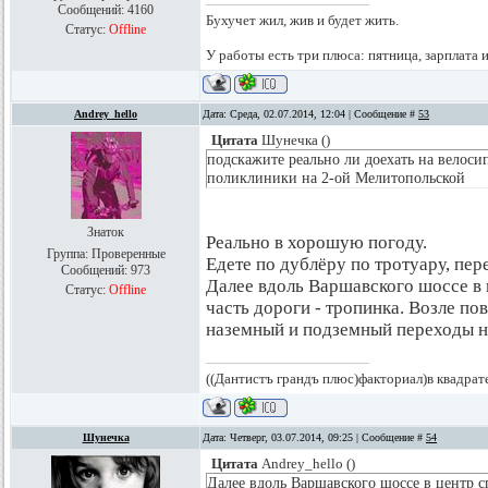
Сообщений:
4160
Бухучет жил, жив и будет жить.
Статус:
Offline
У работы есть три плюса: пятница, зарплата 
Andrey_hello
Дата: Среда, 02.07.2014, 12:04 | Сообщение #
53
Цитата
Шунечка
(
)
подскажите реально ли доехать на велосип
поликлиники на 2-ой Мелитопольской
Знаток
Реально в хорошую погоду.
Группа: Проверенные
Едете по дублёру по тротуару, пе
Сообщений:
973
Далее вдоль Варшавского шоссе в ц
Статус:
Offline
часть дороги - тропинка. Возле по
наземный и подземный переходы н
((Дантистъ грандъ плюс)факториал)в квадрат
Шунечка
Дата: Четверг, 03.07.2014, 09:25 | Сообщение #
54
Цитата
Andrey_hello
(
)
Далее вдоль Варшавского шоссе в центр сп