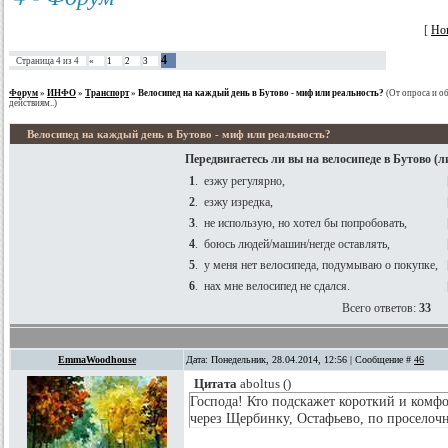
[
Но
4
Страница
4
из
4
«
1
2
3
Форум
»
ИНФО
»
Транспорт
»
Велосипед на каждый день в Бутово - миф или реальность?
(От опроса и о
действиям..)
Велосипед на каждый день в Бутово - миф или реальность?
Передвигаетесь ли вы на велосипеде в Бутово (ли
1
.
езжу регулярно,
2
.
езжу изредка,
3
.
не использую, но хотел бы попробовать,
4
.
боюсь людей/машин/негде оставлять,
5
.
у меня нет велосипеда, подумываю о покупке,
6
.
нах мне велосипед не сдался.
Всего ответов:
33
EmmaWoodhouse
Дата: Понедельник, 28.04.2014, 12:56 | Сообщение #
46
Цитата
aboltus
(
)
Господа! Кто подскажет короткий и ком
через Щербинку, Остафьево, по проселоч