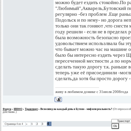
можно будет ездить стокойно.По р
"Любимый",Акварель,Бутовский пол
регулярно -без проблем .Еще рань
Подольск и по нему- но дорога не
только они так гоняют ,что снести
году решили - если не в пределах 
была возможность безопасно проех
удовольствием использлвала бы эт
что бывает можно час на машине о
было бы интересно ездить через 
пересеченной местности ,а по нор
сделать такую дорогу т.к. раньше 
теперь уже её присоединили -могл
сделать,да хотя бы просто дорогу -
живу в любимом домике с 31июля 2008года
Форум
»
ИНФО
»
Транспорт
»
Велосипед на каждый день в Бутово - миф или реальность?
(От опроса и о
действиям..)
4
Страница
4
из
4
«
1
2
3