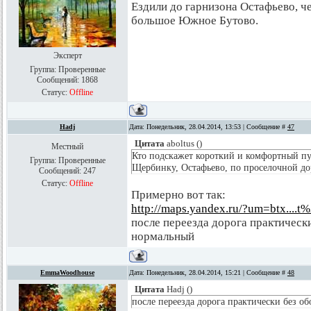
Ездили до гарнизона Остафьево, че
большое Южное Бутово.
Эксперт
Группа: Проверенные
Сообщений:
1868
Статус:
Offline
Hadj
Дата: Понедельник, 28.04.2014, 13:53 | Сообщение #
47
Цитата
aboltus
(
)
Местный
Кто подскажет короткий и комфортный п
Группа: Проверенные
Щербинку, Остафьево, по проселочной до
Сообщений:
247
Статус:
Offline
Примерно вот так:
http://maps.yandex.ru/?um=btx....t
после переезда дорога практически
нормальный
EmmaWoodhouse
Дата: Понедельник, 28.04.2014, 15:21 | Сообщение #
48
Цитата
Hadj
(
)
после переезда дорога практически без о