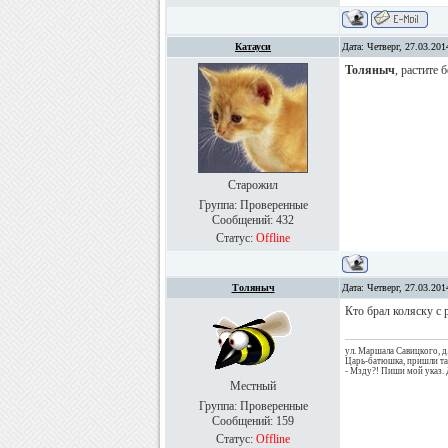
Катауси
Дата: Четверг, 27.03.20
Толяныч
, растите
Старожил
Группа: Проверенные
Сообщений:
432
Статус:
Offline
Толяныч
Дата: Четверг, 27.03.20
Кто брал коляску с 
ул. Маршала Савицкого, д
Царь-батюшка, пришли та
- Мзду?! Пиши мой указ. 
Местный
Группа: Проверенные
Сообщений:
159
Статус:
Offline