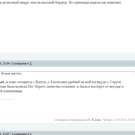
на рельсовый пандус или на высокий бордюр. Не единожды видела как мамочки
14, 23:04 | Сообщение #
3
! Вторая девочка
ыч
,и тоже соглашусь с Катуси ,с 4 колесами удобней на мой взгляд,но с 3 круче
тоже была коляска Пег Перего ,качество отличное ,я была в восторге от нее,еще и
ей племянницы
С-Елена
Сообщение отредактировал
-
Четверг, 27.03.2014, 23:05
14, 23:07 | Сообщение #
4