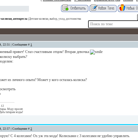
е коляски, автокресла
(Детские коляски, выбор, уход, достоинства
14, 22:51 | Сообщение #
1
менный привет! Стал счастливым отцом! Вторая девочка
коляску выбрать?
моделям:
ожет из личного опыта? Может у кого осталась коляска?
осмотреть
о
. 12
тары. Мзду просят.
Дать татарам мзды!
14, 22:57 | Сообщение #
2
торую! С 4 колесами! Ох уж эта мода! Колясками с 3 колесами не удобно управлять.