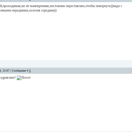
ой,проходимая,но не маневренная,постоянно переставляю,чтобы повернуть))надо с
симыми передними,золотая середина))
14, 23:07 | Сообщение #
5
поздравляю!