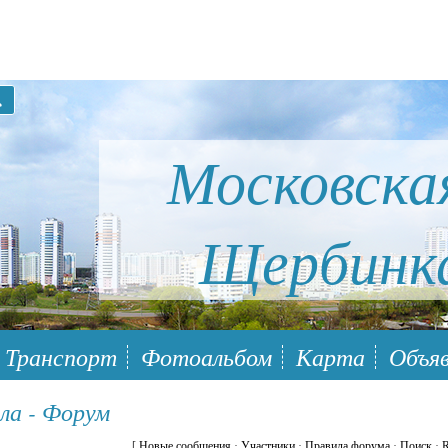
Московска
Щербинк
ый район Южное Бутово
Транспорт
Фотоальбом
Карта
Объяв
ла - Форум
[
Новые сообщения
·
Участники
·
Правила форума
·
Поиск
·