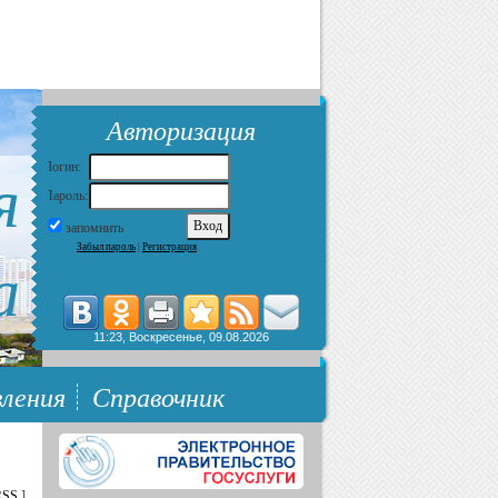
Авторизация
я
Логин:
Пароль:
запомнить
Забыл пароль
|
Регистрация
а
11:23, Воскресенье, 09.08.2026
ления
Справочник
RSS
]