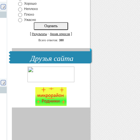
Хорошо
Неплохо
Плохо
Ужасно
[
·
]
Результаты
Архив опросов
Всего ответов:
380
Друзья сайта