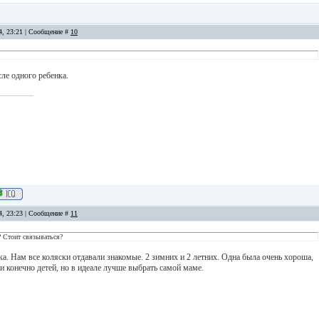
14, 23:21 | Сообщение #
10
ле одного ребенка.
14, 23:23 | Сообщение #
11
? Стоит связываться?
а. Нам все коляски отдавали знакомые. 2 зимних и 2 летних. Одна была очень хороша,
и конечно детей, но в идеале лучше выбрать самой маме.