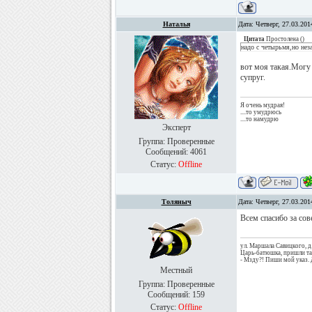
Наталья
Дата: Четверг, 27.03.20
Цитата
Простолена
(
)
надо с четырьмя,но нез
вот моя такая.Могу 
супруг.
Я очень мудрая!
....то умудрюсь
....то намудрю
Эксперт
Группа: Проверенные
Сообщений:
4061
Статус:
Offline
Толяныч
Дата: Четверг, 27.03.20
Всем спасибо за сов
ул. Маршала Савицкого, д
Царь-батюшка, пришли та
- Мзду?! Пиши мой указ. 
Местный
Группа: Проверенные
Сообщений:
159
Статус:
Offline