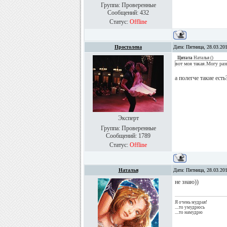
Группа: Проверенные
Сообщений:
432
Статус:
Offline
Простолена
Дата: Пятница, 28.03.20
Цитата
Наталья
(
)
вот моя такая.Могу раз
а полегче такие ест
Эксперт
Группа: Проверенные
Сообщений:
1789
Статус:
Offline
Наталья
Дата: Пятница, 28.03.20
не знаю))
Я очень мудрая!
....то умудрюсь
....то намудрю