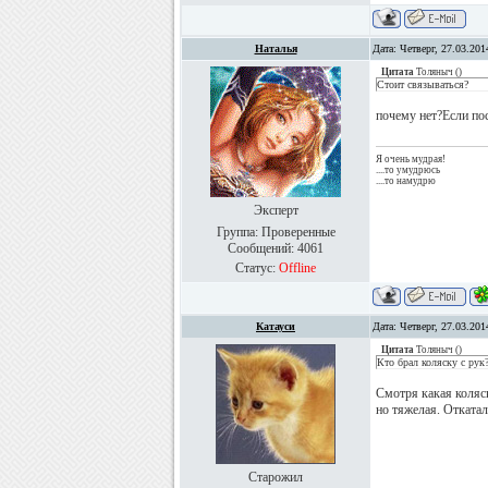
Наталья
Дата: Четверг, 27.03.20
Цитата
Толяныч
(
)
Стоит связываться?
почему нет?Если пос
Я очень мудрая!
....то умудрюсь
....то намудрю
Эксперт
Группа: Проверенные
Сообщений:
4061
Статус:
Offline
Катауси
Дата: Четверг, 27.03.20
Цитата
Толяныч
(
)
Кто брал коляску с рук
Смотря какая коляск
но тяжелая. Откатал
Старожил