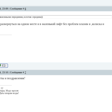
14, 23:09 | Сообщение #
6
ависимыми передними,золотая середина))
развернуться на одном месте и в маленький лифт без проблем влазим я ,коляска и
14, 23:10 | Сообщение #
7
еты и поздравления!
. 12
тары. Мзду просят.
Дать татарам мзды!