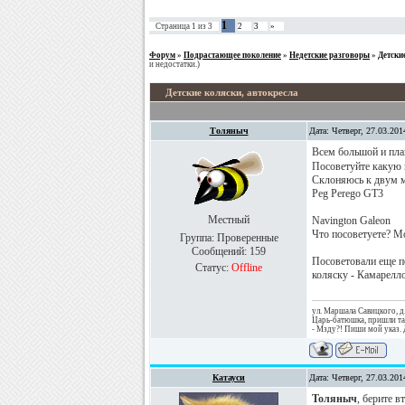
1
Страница
1
из
3
2
3
»
Форум
»
Подрастающее поколение
»
Недетские разговоры
»
Детски
и недостатки.)
Детские коляски, автокресла
Толяныч
Дата: Четверг, 27.03.20
Всем большой и пла
Посоветуйте какую 
Склоняюсь к двум 
Peg Perego GT3
Местный
Navington Galeon
Что посоветуете? М
Группа: Проверенные
Сообщений:
159
Посоветовали еще п
Статус:
Offline
коляску - Камарелл
ул. Маршала Савицкого, д
Царь-батюшка, пришли та
- Мзду?! Пиши мой указ. 
Катауси
Дата: Четверг, 27.03.20
Толяныч
, берите в