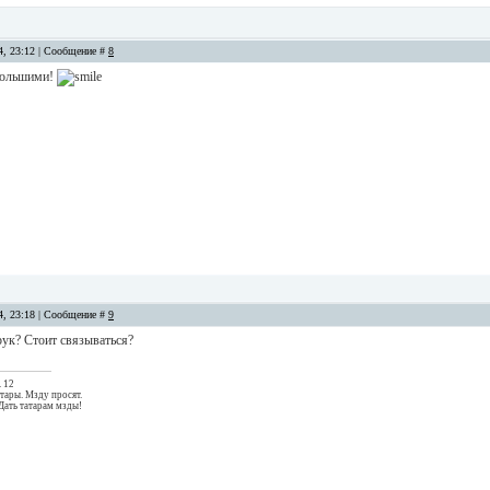
14, 23:12 | Сообщение #
8
 большими!
14, 23:18 | Сообщение #
9
рук? Стоит связываться?
. 12
тары. Мзду просят.
Дать татарам мзды!