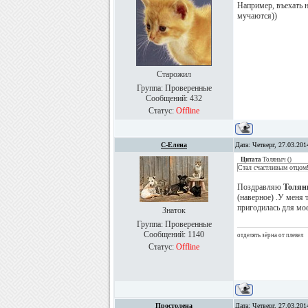
Например, въехать 
мучаются))
Старожил
Группа: Проверенные
Сообщений:
432
Статус:
Offline
С-Елена
Дата: Четверг, 27.03.20
Цитата
Толяныч
(
)
Стал счастливым отцом
Поздравляю
Толян
(наверное) .У меня 
пригодилась для мо
Знаток
Группа: Проверенные
Сообщений:
1140
отделять зёрна от плевел
Статус:
Offline
Простолена
Дата: Четверг, 27.03.20