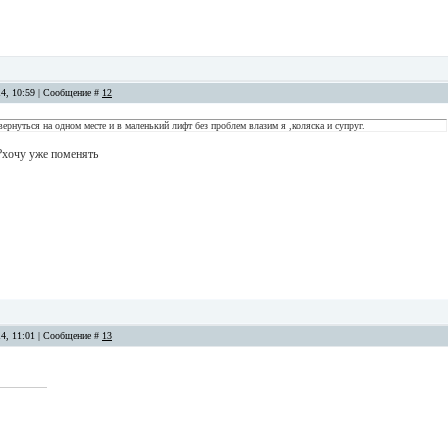
14, 10:59 | Сообщение #
12
вернуться на одном месте и в маленький лифт без проблем влазим я ,коляска и супруг.
ь?хочу уже поменять
14, 11:01 | Сообщение #
13