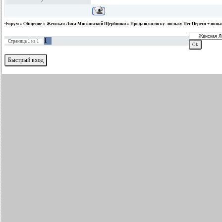
Форум
»
Общение
»
Женская Лига Московской Щербинки
»
Продаю коляску-люльку Пег Перего + новый
1
Страница
1
из
1