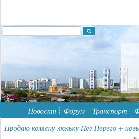
117148, г.Москва, ЮЗАО, муниципальный район Южное Бутово
Новости
Форум
Транспорт
Ф
Продаю коляску-люльку Пег Перего + новы
[
Но