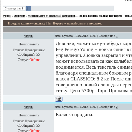
1
Страница
1
из
1
Форум
»
Общение
»
Женская Лига Московской Щербинки
»
Продаю коляску-люльку Пег Перего + новый
Продаю коляску-люльку Пег Перего + новый слинг в подарок.
vlasyn
Дата: Суббота, 15.09.2012, 13:03 | Сообщение #
1
Девочки, может кому-нибудь скор
Пользователь
Peg Perego Young + новый слинг в 
Группа: Проверенные
Сообщений:
55
управлении. Люлька закрытая и ут
Статус:
Offline
может использоваться как колыбель
пoднимается. Весь текстиль снима
благодаря специальным боковым р
шасси CLASSICO: 8,2 кг. После од
совершенно новый слинг для пере
сетку. Цена 5300р. Торг. Прожива
vlasyn
Дата: Суббота, 03.11.2012, 13:02 | Сообщение #
2
Коляска продана.
Пользователь
Группа: Проверенные
Сообщений:
55
Статус:
Offline