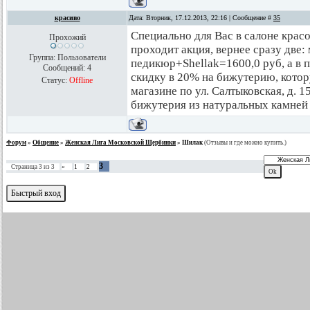
красиво
Дата: Вторник, 17.12.2013, 22:16 | Сообщение #
35
Специально для Вас в салоне красо
Прохожий
проходит акция, вернее сразу две:
Группа: Пользователи
педикюр+Shellak=1600,0 руб, а в 
Сообщений:
4
скидку в 20% на бижутерию, котор
Статус:
Offline
магазине по ул. Салтыковская, д. 1
бижутерия из натуральных камней
Форум
»
Общение
»
Женская Лига Московской Щербинки
»
Шилак
(Отзывы и где можно купить.)
3
Страница
3
из
3
«
1
2