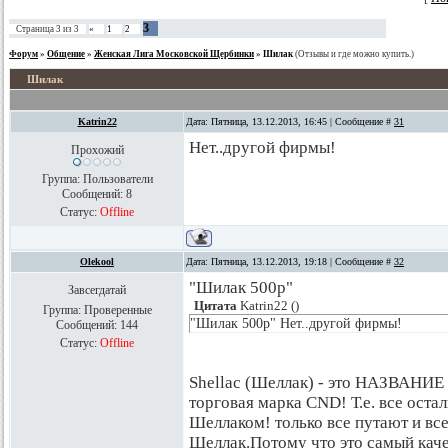
3
Страница
3
из
3
«
1
2
Форум
»
Общение
»
Женская Лига Московской Щербинки
»
Шилак
(Отзывы и где можно купить.)
Шилак
Katrin22
Дата: Пятница, 13.12.2013, 16:45 | Сообщение #
31
Нет..другой фирмы!
Прохожий
Группа: Пользователи
Сообщений:
8
Статус:
Offline
Olekool
Дата: Пятница, 13.12.2013, 19:18 | Сообщение #
32
"Шилак 500р"
Завсегдатай
Цитата
Katrin22
(
)
Группа: Проверенные
"Шилак 500р" Нет..другой фирмы!
Сообщений:
144
Статус:
Offline
Shellac (Шеллак) - это НАЗВАНИЕ 
торговая марка CND! Т.е. все оста
Шеллаком! только все путают и вс
Шеллак.Потому что это самый каче