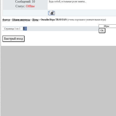
Сообщений:
10
Будь собой, остальные роли заняты...
Статус:
Offline
Форум
»
Общие интересы
»
Игры
»
Онлайн Игра TRAVIAN
(очень хорошая и увлекательная игра)
1
Страница
1
из
1