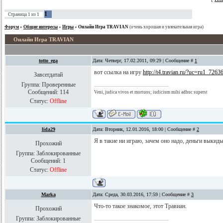
1
Страница
1
из
1
Форум
»
Общие интересы
»
Игры
»
Онлайн Игра TRAVIAN
(очень хорошая и увлекательная игра)
Онлайн Игра TRAVIAN
totto_ega
Дата: Четверг, 17.02.2011, 09:29 | Сообщение #
1
вот ссылка на игру
http://t4.travian.ru/?uc=ru1_7263
Завсегдатай
Группа: Проверенные
Сообщений:
114
Veni, judica vivos et mortuos; iudicium mihi adhuc superst
Статус:
Offline
lida29
Дата: Вторник, 12.01.2016, 18:00 | Сообщение #
2
Я в такие ни играю, зачем оно надо, деньги выкиды
Прохожий
Группа: Заблокированные
Сообщений:
1
Статус:
Offline
Marka
Дата: Среда, 30.03.2016, 17:59 | Сообщение #
3
Что-то такое знакомое, этот Травиан.
Прохожий
Группа: Заблокированные