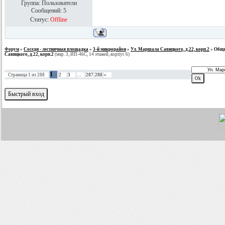
Группа: Пользователи
Сообщений:
5
Статус:
Offline
Форум
»
Соседи - лестничная площадка
»
3-й микрорайон
»
Ул. Маршала Савицкого, д.22, корп.2
»
Общи
Савицкого, д.22, корп.2
(мкр. 3, ИП-46С, 14 этажей, корпус 6)
1
Страница
1
из
288
2
3
…
287
288
»