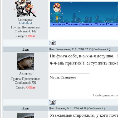
Завсегдатай
Группа: Пользователи
Сообщений:
142
Статус:
Offline
Ryan
Дата: Понедельник, 03.11.2008, 22:23 | Сообщение #
3
Ни фи-га себе, к-а-к-а-я девушка...
ч-ч-ень приятно!!! Я тут жить пож
Активист
Марш. Савицкого
Группа: Проверенные
Сообщений:
751
Статус:
Offline
Сообщение отре
Ryan
Дата: Вторник, 04.11.2008, 09:26 | Сообщение #
4
Уважаемые старожилы, у кого почт