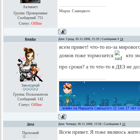
Активист
Марш. Савицкого
Группа: Проверенные
Сообщений:
751
Статус:
Offline
Kpacka
Дата: Среда, 05.11.2008, 21:29 | Сообщение #
14
всем привет! что-то из-за мирово
домов тоже тормозится
кто зн
про сроки? а то что-то в ДЕЗ не д
Завсегдатай
Группа: Пользователи
Сообщений:
142
Статус:
Offline
Anya
Дата: Четверг, 06.11.2008, 13:58 | Сообщение #
15
Всем привет. Я тоже являюсь жите
Прохожий