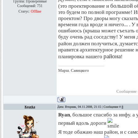
Группа: Проверенные
большой
(это проектирование и
об
Сообщений:
751
Статус:
Offline
это будем по полной программе! И
проектом? Про дворы могу сказать
времени года вроде и ничего... . У
ошибаюсь (крыша может съехать от 
буду очень рад соседству! У меня 
район должен получиться, думает
нравится архитектурное решение ю
района
планировка нашего
!
Марш. Савицкого
Сообщение 
Kpacka
Дата: Вторник, 04.11.2008, 21:15 | Сообщение #
8
Ryan
, большое спасибо за инфу. а
первый вдоль дороги
Я тоде обажаю наш район, и с сам