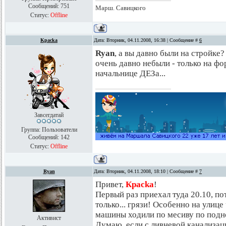
Сообщений:
751
Марш. Савицкого
Статус:
Offline
Kpacka
Дата: Вторник, 04.11.2008, 16:38 | Сообщение #
6
Ryan
, а вы давно были на стройке
очень давно небыли - только на ф
начальнице ДЕЗа...
Завсегдатай
Группа: Пользователи
Сообщений:
142
Статус:
Offline
Ryan
Дата: Вторник, 04.11.2008, 18:10 | Сообщение #
7
Привет,
Красkа
!
Первый раз приехал туда 20.10, по
только... грязи! Особенно на улиц
машины ходили по месиву по поднож
Активист
Думаю, если с ливневой канализац