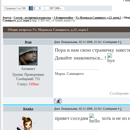
1
Страница
1
из
288
2
3
…
287
288
»
Форум
»
Соседи - лестничная площадка
»
3-й микрорайон
»
Ул. Маршала Савицкого, д.22, корп.2
»
Общи
Савицкого, д.22, корп.2
(мкр. 3, ИП-46С, 14 этажей, корпус 6)
Общие вопросы Ул. Маршала Савицкого, д.22, корп.2
Ryan
Дата: Понедельник, 03.11.2008, 21:16 | Сообщение #
1
Пора и нам свою страничку завест
Давайте знакомиться... !
Активист
Марш. Савицкого
Группа: Проверенные
Сообщений:
751
Статус:
Offline
Сообщение 
Kpacka
Дата: Понедельник, 03.11.2008, 22:16 | Сообщение #
2
привет соседям
хоть и не из 