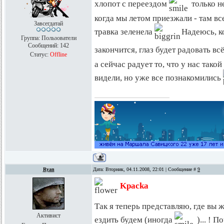
хлопот с переездом
только не
когда мы летом приезжали - там в
Завсегдатай
травка зеленела
Надеюсь, к
Группа: Пользователи
Сообщений:
142
закончится, глаз будет радовать вс
Статус:
Offline
а сейчас радует то, что у нас тако
видели, но уже все познакомились
Ryan
Дата: Вторник, 04.11.2008, 22:01 | Сообщение #
9
Kpacka
Так я теперь представляю, где вы ж
Активист
ездить будем (иногда
)... ! П