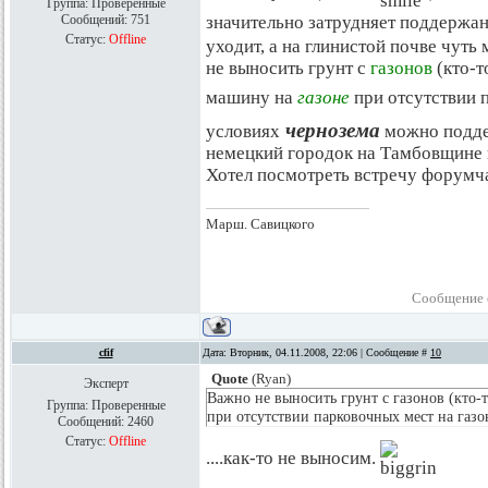
Группа: Проверенные
Сообщений:
751
значительно затрудняет поддержани
Статус:
Offline
уходит, а на глинистой почве чуть 
не выносить грунт с
газонов
(кто-т
машину на
газоне
при отсутствии 
чернозема
условиях
можно подде
немецкий городок на Тамбовщине в 
Хотел посмотреть встречу форумчан..
Марш. Савицкого
Сообщение 
cfif
Дата: Вторник, 04.11.2008, 22:06 | Сообщение #
10
Quote
(
Ryan
)
Эксперт
Важно не выносить грунт с газонов (кто-
Группа: Проверенные
при отсутствии парковочных мест на газо
Сообщений:
2460
Статус:
Offline
....как-то не выносим.