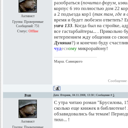
разобраться (
почитал форум, изви
корпус 6 это полностью дом 22 кор
а 2 подъезда кор1 (
так там, где я
Активист
время и будет любезен ответить? 
Группа: Проверенные
yura 133
. Когда был на стройке, ад
Сообщений:
751
все гастарбайтеры... . Прикольно бу
Статус:
Offline
нетерпением жду общения со свои
Дуняша
?) и конечно буду счастл
чуд
есн
ому
микрорайону!
Марш. Савицкого
Сообщение 
Ryan
Дата: Вторник, 04.11.2008, 13:30 | Сообщение #
5
С утра читаю роман "Брусилова, 15
сколько еще книжек в библиотеке
обзавидовались бы темам! Периоди
тихо... !
Активист
Группа: Проверенные