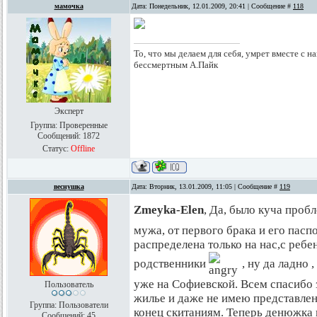
мамочка
Дата: Понедельник, 12.01.2009, 20:41 | Сообщение #
118
То, что мы делаем для себя, умрет вместе с на
бессмертным А.Пайк
Эксперт
Группа: Проверенные
Сообщений:
1872
Статус:
Offline
веснушка
Дата: Вторник, 13.01.2009, 11:05 | Сообщение #
119
Zmeyka-Elen
, Да, было куча проб
мужа, от первого брака и его паспо
распределена только на нас,с ребе
родственники
, ну да ладно ,
уже на Софиевской. Всем спасибо 
Пользователь
жилье и даже не имею представления
Группа: Пользователи
конец скитаниям. Теперь денюжка в
Сообщений:
45