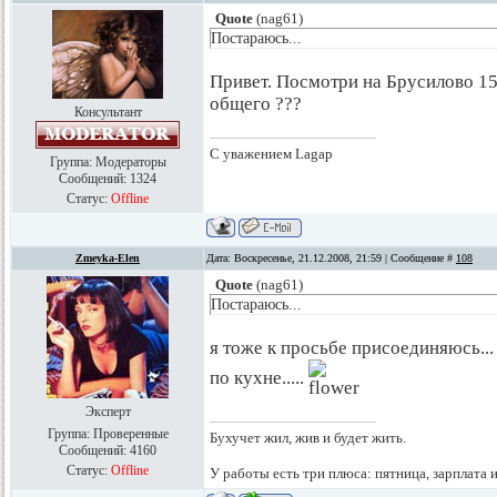
Quote
(
nag61
)
Постараюсь...
Привет. Посмотри на Брусилово 15
общего ???
Консультант
С уважением Lagap
Группа: Модераторы
Сообщений:
1324
Статус:
Offline
Zmeyka-Elen
Дата: Воскресенье, 21.12.2008, 21:59 | Сообщение #
108
Quote
(
nag61
)
Постараюсь...
я тоже к просьбе присоединяюсь..
по кухне.....
Эксперт
Группа: Проверенные
Бухучет жил, жив и будет жить.
Сообщений:
4160
Статус:
Offline
У работы есть три плюса: пятница, зарплата 