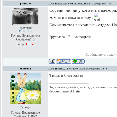
pr0r0k_d
Дата: Воскресенье, 04.01.2009, 19:52 | Сообщение #
113
Соседи, нет ли у кого нить пачкор
компа и втыкать в ноут
Как кончатся выходные - отдам. На
Прохожий
Группа: Пользователи
Брусилова, 17, 4-ый подъезд
Сообщений:
5
Статус:
Offline
Сообщение отредак
мамочка
Дата: Пятница, 09.01.2009, 20:46 | Сообщение #
114
Тишь и благодать
То, что мы делаем для себя, умрет вместе с на
бессмертным А.Пайк
Эксперт
Группа: Проверенные
Сообщений:
1872