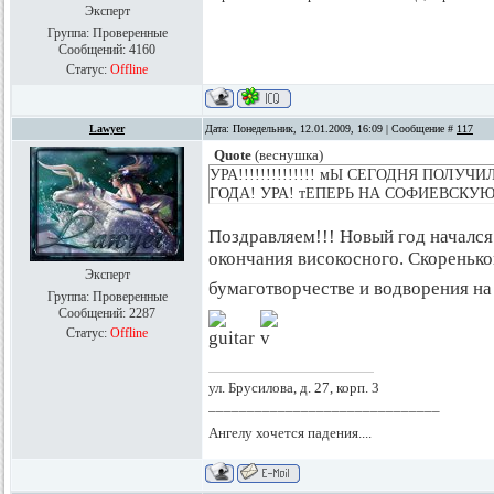
Эксперт
Группа: Проверенные
Сообщений:
4160
Статус:
Offline
Lawyer
Дата: Понедельник, 12.01.2009, 16:09 | Сообщение #
117
Quote
(
веснушка
)
УРА!!!!!!!!!!!!!! мЫ СЕГОДНЯ ПОЛ
ГОДА! УРА! тЕПЕРЬ НА СОФИЕВСКУЮ
Поздравляем!!! Новый год начался
окончания високосного. Скореньк
Эксперт
бумаготворчестве и водворения н
Группа: Проверенные
Сообщений:
2287
Статус:
Offline
ул. Брусилова, д. 27, корп. 3
______________________________
Ангелу хочется падения....