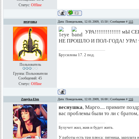
Статус:
Offline
веснушка
Дата: Понедельник, 12.01.2009, 15:50 | Сообщение #
115
УРА!!!!!!!!!!!!!! м
НЕ ПРОШЛО И ПОЛ-ГОДА! УРА!
Брусилова 17. 2 под.
Пользователь
Группа: Пользователи
Сообщений:
45
Статус:
Offline
Zmeyka-Elen
Дата: Понедельник, 12.01.2009, 16:00 | Сообщение #
116
веснушка
, Марго.... примите позд
вас проблемы были то ли с братом,
Бухучет жил, жив и будет жить.
У работы есть три плюса: пятница, зарплата 