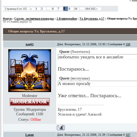
8
Страница
8
из
165
«
1
2
…
6
7
9
10
…
164
165
»
Форум
»
Соседи - лестничная площадка
»
2-й микрорайон
»
Ул. Брусилова, д.17
»
Общие вопросы Ул. Бру
10-14 этажей, корпус 3)
Общие вопросы Ул. Брусилова, д.17
nag61
Дата: Воскресенье, 21.12.2008, 13:30 | Сообщение #
106
Quote
(
Sweetness
)
любопытно увидеть все в ансамбле
Постараюсь...
Quote
(
веснушка
)
А можно просьбу
Уже ответил... Постараюсь...
Moderator
Брусилова, 17
Группа: Модераторы
Сообщений:
1100
Успехов и удачи! Алексей
Статус:
Offline
Lagap
Дата: Воскресенье, 21.12.2008, 21:39 | Сообщение #
107