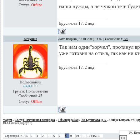
Статус:
Offline
наши нужды, а не чужой тете будет
Брусилова 17. 2 под.
веснушка
Дата: Вторник, 13.01.2009, 11:07 | Сообщение #
120
Так нам один"хорчел", протянул в
уже готовил на отзыв, так как ни кто
Брусилова 17. 2 под.
Пользователь
Группа: Пользователи
Сообщений:
45
Статус:
Offline
Форум
»
Соседи - лестничная площадка
»
2-й микрорайон
»
Ул. Брусилова, д.17
»
Общие вопросы Ул. Бру
10-14 этажей, корпус 3)
8
Страница
8
из
165
«
1
2
…
6
7
9
10
…
164
165
»