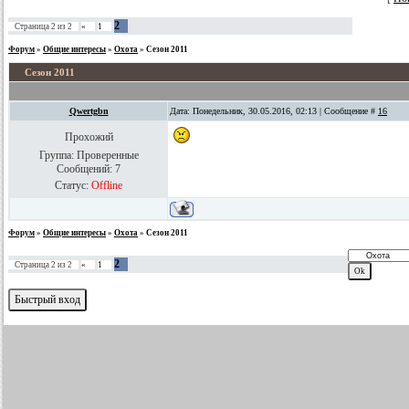
2
Страница
2
из
2
«
1
Форум
»
Общие интересы
»
Охота
»
Сезон 2011
Сезон 2011
Qwertgbn
Дата: Понедельник, 30.05.2016, 02:13 | Сообщение #
16
Прохожий
Группа: Проверенные
Сообщений:
7
Статус:
Offline
Форум
»
Общие интересы
»
Охота
»
Сезон 2011
2
Страница
2
из
2
«
1