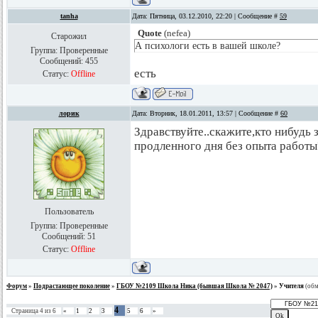
tanha
Дата: Пятница, 03.12.2010, 22:20 | Сообщение #
59
Quote
(
nefea
)
Старожил
А психологи есть в вашей школе?
Группа: Проверенные
Сообщений:
455
есть
Статус:
Offline
лорик
Дата: Вторник, 18.01.2011, 13:57 | Сообщение #
60
Здравствуйте..скажите,кто нибудь
продленного дня без опыта работы
Пользователь
Группа: Проверенные
Сообщений:
51
Статус:
Offline
Форум
»
Подрастающее поколение
»
ГБОУ №2109 Школа Ника (бывшая Школа № 2047)
»
Учителя
(об
4
Страница
4
из
6
«
1
2
3
5
6
»