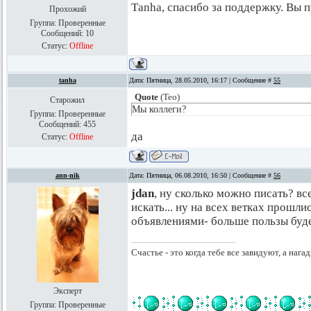
Тanha, спасибо за поддержку. Вы 
Прохожий
Группа: Проверенные
Сообщений:
10
Статус:
Offline
tanha
Дата: Пятница, 28.05.2010, 16:17 | Сообщение #
55
Quote
(
Teo
)
Старожил
Мы коллеги?
Группа: Проверенные
Сообщений:
455
да
Статус:
Offline
ann-nik
Дата: Пятница, 06.08.2010, 16:50 | Сообщение #
56
jdan
, ну сколько можно писать? в
искать... ну на всех ветках прошл
объявлениями- больше пользы буд
Счастье - это когда тебе все завидуют, а нагад
Эксперт
Группа: Проверенные