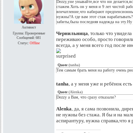
Dezzy,yне унывайте,все что ни делается,в
стажем.Хоть он у меня и 9 лет чистой раб
впечатление,что набирают предпенсионны
нужны?А где вам этот стаж нарабатывать?
забиты,была последняя надежда на эту.Ну
Активист
Чернильница
, только что увидел
Группа: Проверенные
Сообщений:
681
переживаю особо, просто говорил
Статус:
Offline
всегда, а у меня всего год после и
Quote
(
tanha
)
Тем самым брать меня на работу очень риск
tanha
, а у меня уже и ребёнок ест
Quote
(
Alenka
)
Dezzy а Вам, что сразу отказали?
Alenka
, да, я сама позвонила, дир
не нужны без стажа. Я бы и на мал
аспирантуру, нужна справка,что я 