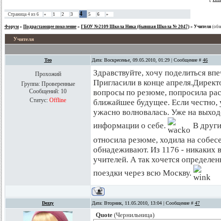
4
Страница
4
из
6
«
1
2
3
5
6
»
Форум
»
Подрастающее поколение
»
ГБОУ №2109 Школа Ника (бывшая Школа № 2047)
»
Учителя
(об
Учителя
Teo
Дата: Воскресенье, 09.05.2010, 01:29 | Сообщение #
46
Здравствуйте, хочу поделиться вп
Прохожий
Пригласили в конце апреля.Дирек
Группа: Проверенные
Сообщений:
10
вопросы по резюме, попросила рас
Статус:
Offline
ближайшее будущее. Если честно, у
ужасно волновалась. Уже на выхо
информации о себе.
В други
относила резюме, ходила на собес
обнадеживают. Из 1176 - никаких в
учителей. А так хочется определе
поездки через всю Москву.
Dezzy
Дата: Вторник, 11.05.2010, 13:04 | Сообщение #
47
Quote
(
Чернильница
)