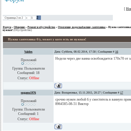
[
Но
2
Страница
2
из
2
«
1
Форум
»
Общение
»
Ремонт и обустройство
»
Отопление, водоснабжение, сантехника
»
Нужна сантехника б
нужная!
(Обустройство)
Нужна сантехника б/у, может у кого есть не нужная!
Valdes
Дата: Суббота, 08.02.2014, 17:58 | Сообщение #
16
Недели через две ванна освобождается 170х70 от 
Прохожий
Группа: Пользователи
Сообщений:
18
Статус:
Offline
suganu1976
Дата: Воскресенье, 15.11.2015, 20:27 | Сообщение #
17
срочно нужен любой б.у сместитель в ванную приму
Прохожий
8964585-08-51 Виктор
Группа: Пользователи
Сообщений:
1
Статус:
Offline