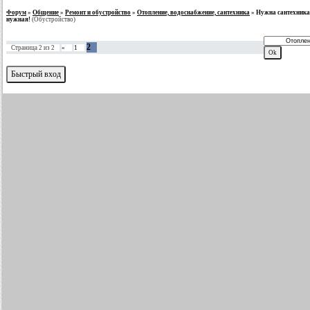
Форум
»
Общение
»
Ремонт и обустройство
»
Отопление, водоснабжение, сантехника
»
Нужна сантехника б
нужная!
(Обустройство)
2
Страница
2
из
2
«
1