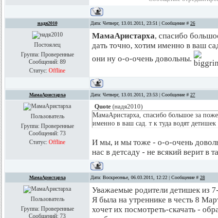
надя2010
Дата: Четверг, 13.01.2011, 23:51 | Сообщение #
26
МамаАристарха
, спасибо большо
дать точно, хотим именно в ваш сад
Постоялец
Группа: Проверенные
они ну о-о-очень довольны.
Сообщений:
89
Статус:
Offline
МамаАристарха
Дата: Четверг, 13.01.2011, 23:53 | Сообщение #
27
Quote
(
надя2010
)
МамаАристарха, спасибо большое за поже
Пользователь
именно в ваш сад. т к туда водят детишек
Группа: Проверенные
Сообщений:
73
И мы, и мы тоже - о-о-очень довол
Статус:
Offline
нас в детсаду - не всякий верит в та
МамаАристарха
Дата: Воскресенье, 06.03.2011, 12:22 | Сообщение #
28
Уважаемые родители детишек из 7
Я была на утреннике в честь 8 Мар
Пользователь
хочет их посмотреть-скачать - обр
Группа: Проверенные
Сообщений:
73