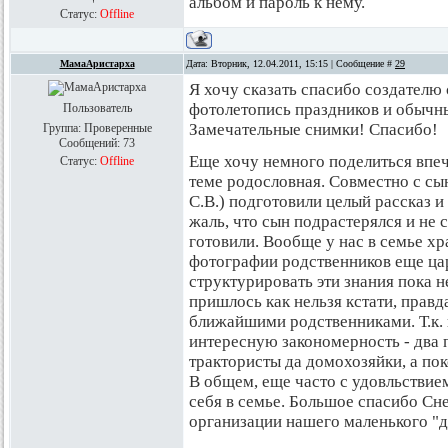
альбом и пароль к нему.
Статус:
Offline
МамаАристарха
Дата: Вторник, 12.04.2011, 15:15 | Сообщение #
29
Я хочу сказать спасибо создателю 
фотолетопись праздников и обычны
Пользователь
Замечательные снимки! Спасибо!
Группа: Проверенные
Сообщений:
73
Еще хочу немного поделиться впеч
Статус:
Offline
теме родословная. Совместно с сы
С.В.) подготовили целый рассказ и
жаль, что сын подрастерялся и не с
готовили. Вообще у нас в семье хр
фотографии родственников еще цар
структурировать эти знания пока н
пришлось как нельзя кстати, правд
ближайшими родственниками. Т.к. 
интересную закономерность - два 
трактористы да домохозяйки, а пок
В общем, еще часто с удовльствием
себя в семье. Большое спасибо С
организации нашего маленького "д