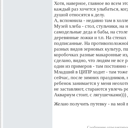
Хотя, наверное, главное во всем э
каждый раз хочется улыбаться, ког
душой относятся к делу.
А, вспомнила - недавно там в холл
Музей хлеба - стол, стульчики, на
самодельные деда и бабы, на столе
деревянные ложки и т.п. На стенах
подписанные. На противоположной
разных видов зерновых культур, пш
коробочках разные макаронные из
сделано, видно, что людям не все р
один из примеров - там постоянно 
Младший в ЦИПР ходит - там тоже 
сейчас, после зимних праздников,
ребенок занимается у меня неохот
не заставляют, стараются увлечь р
Аквариум стоит, с лягушечками))) 
Желаю получить путевку - на мой в
Сообщение отредактиро