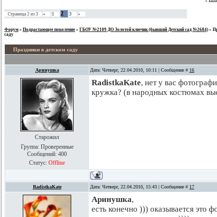
2
Страница
2
из
3
«
1
3
»
Форум
»
Подрастающее поколение
»
ГБОУ №2109 ДО Золотой ключик (бывший Детский сад №2684)
»
П
саду
Праздники в детском саду
Аринушка
Дата: Четверг, 22.04.2010, 10:11 | Сообщение #
16
RadistkaKate
, нет у вас фотограф
кружка? (в народных костюмах вы
Старожил
Группа: Проверенные
Сообщений:
400
Статус:
Offline
RadistkaKate
Дата: Четверг, 22.04.2010, 15:43 | Сообщение #
17
Аринушка
,
есть конечно ))) оказывается это 