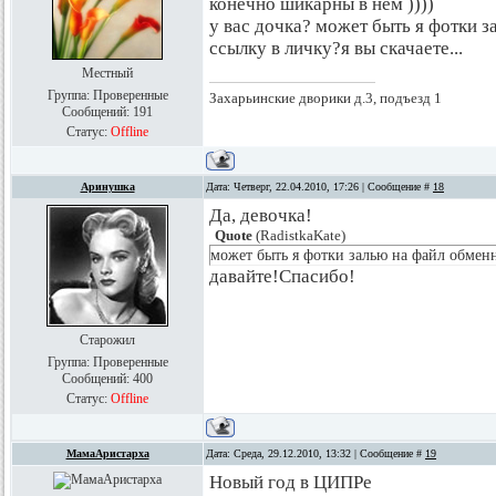
конечно шикарны в нем ))))
у вас дочка? может быть я фотки з
ссылку в личку?я вы скачаете...
Местный
Группа: Проверенные
Захарьинские дворики д.3, подъезд 1
Сообщений:
191
Статус:
Offline
Аринушка
Дата: Четверг, 22.04.2010, 17:26 | Сообщение #
18
Да, девочка!
Quote
(
RadistkaKate
)
может быть я фотки залью на файл обменн
давайте!Спасибо!
Старожил
Группа: Проверенные
Сообщений:
400
Статус:
Offline
МамаАристарха
Дата: Среда, 29.12.2010, 13:32 | Сообщение #
19
Новый год в ЦИПРе