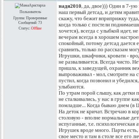
надя2010
, да, двое))) Один в 7-у
наш первый детсад, и детям нравит
Пользователь
скажу, что бежит вприприжку туда,
Группа: Проверенные
Сообщений:
73
когда только с постели поднимаешь
Статус:
Offline
хочется), всегда с улыбкой идет, н
вечерам всегда в хорошем настрое
спокойный, потому детсад дается е
сравнить, только по рассказам мог
Игрушки, шкафчики, кровати - вро
не разваливается. Всегда чисто. Не
пришла, к заведущей, охранник ве
выпроваживал - мол, смотрите на с
пустил, когда позвонил и убедился
улыбаются.
По утрам порой слышу, как детки п
не сталкивались, у нас в группе ка
помладше... Когда бываю днем (в Ц
На деток не кричат. Встречаю в кор
столовую - вполне нормальные дети
испуганные, т.е. психологическая 
Игрушек вроде много. Парты есть,
свое место и там в столе все его 