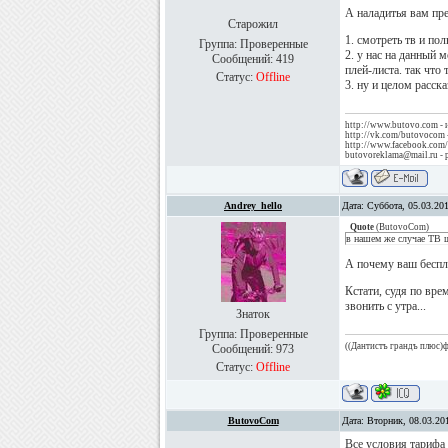
А наладитья вам пре
Старожил
1. смотреть тв и по
Группа: Проверенные
2. у нас на данный 
Сообщений:
419
плей-листа. так что
Статус:
Offline
3. ну и целом расска
http://www.butovo.com -
http://vk.com/butovocom 
http://www.facebook.com
butovoreklama@mail.ru - 
Andrey_hello
Дата: Суббота, 05.03.20
Quote
(
ButovoCom
)
в нашем же случае ТВ ш
А почему ваш беспл
Кстати, судя по вре
звонить с утра...
Знаток
Группа: Проверенные
((Дантистъ грандъ плюс)ф
Сообщений:
973
Статус:
Offline
ButovoCom
Дата: Вторник, 08.03.20
Все условия тарифа