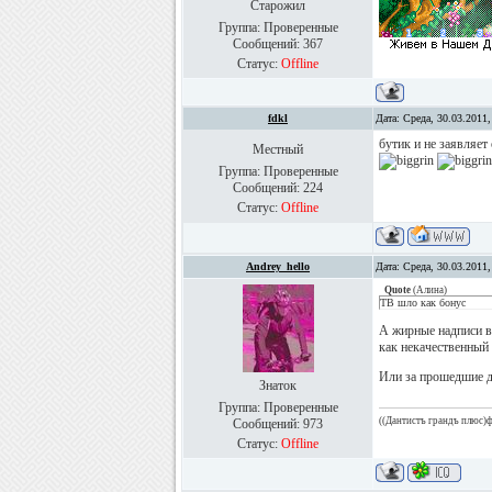
Старожил
Группа: Проверенные
Сообщений:
367
Статус:
Offline
fdkl
Дата: Среда, 30.03.2011
бутик и не заявляет
Местный
Группа: Проверенные
Сообщений:
224
Статус:
Offline
Andrey_hello
Дата: Среда, 30.03.2011
Quote
(
Алина
)
ТВ шло как бонус
А жирные надписи в
как некачественный
Или за прошедшие д
Знаток
Группа: Проверенные
((Дантистъ грандъ плюс)ф
Сообщений:
973
Статус:
Offline