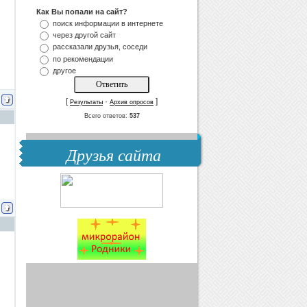
Как Вы попали на сайт?
поиск информации в интернете
через другой сайт
рассказали друзья, соседи
по рекомендации
другое
[
·
]
Результаты
Архив опросов
Всего ответов:
537
Друзья сайта