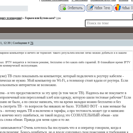
нет, телевидение)
»
Горком или Бутово.ком?
(два
11, 12:39 | Сообщение #
76
онарном компьютере и ничего не тормозит. такого результата вполне легко можно добиться и в вашем
вал. IPTV вещается в тестовом режиме, бесплатно и без каких-либо гарантий. В ближайшее время IPTV
им коммерческой эксплуатации.
уже) ТВ стало показывать на компьютере, который подключен к роутеру кабелем -
тически не нужно. Мой компьютер по Wi-Fi, а телевизор стоит вдали от роутера. Если
ользоваться интернетом не возможно.
ена - и что предоставляется за эту цену (в том числе ТВ). Надеюсь вы не покупаете в
непропеченый или пересоленый хлеб или одежду, которую шили тестовые рабочие? Если
зано не было, а по сноске написать, что на время наладки можно бесплатно и без
ть смотреть ТВ - то вопросов бы никаких не было. ТОЛЬКО ВОТ - к вам меньше бы
 - потому видать ТВ и включено в тарифы, а про тестовость может где и написано
я конечно могу ошибаться, но такой подход это СОЗНАТЕЛЬНЫЙ обман - или
есь слова обман. Правда для меня одно и то же.
и записываются? Очень хотелось бы послушать что я и оператор говорили, когда я
подключение. Боюсь ошибиться, но я вроде озвучивал свои пожелания и требования к