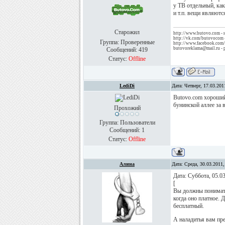
у ТВ отдельный, как
и т.п. вещи являютс
Старожил
http://www.butovo.com -
http://vk.com/butovocom 
Группа: Проверенные
http://www.facebook.com
butovoreklama@mail.ru - 
Сообщений:
419
Статус:
Offline
LediDi
Дата: Четверг, 17.03.20
Butovo.com хороший
бунинской аллее за 
Прохожий
Группа: Пользователи
Сообщений:
1
Статус:
Offline
Алина
Дата: Среда, 30.03.2011
Дата: Суббота, 05.0
[
Вы должны понимать
когда оно платное. Д
бесплатный.
А наладитья вам пре