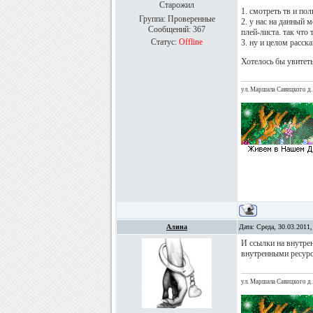
Старожил
1. смотреть тв и по
Группа: Проверенные
2. у нас на данный 
Сообщений:
367
плей-листа. так что
Статус:
Offline
3. ну и целом расска
Хотелось бы увитеть
ул. Маршала Савицкого д. 
Алина
Дата: Среда, 30.03.2011
И ссылки на внутрен
внутренными ресурс
ул. Маршала Савицкого д. 