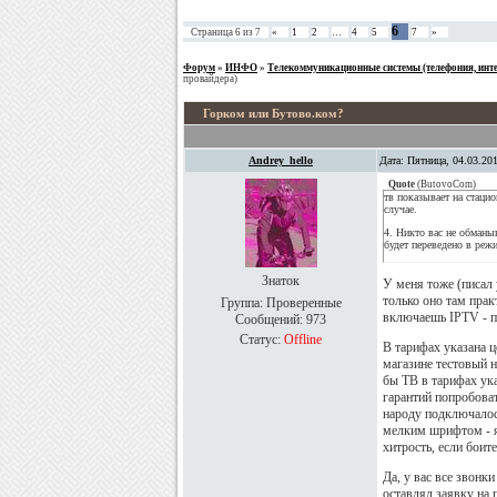
6
Страница
6
из
7
«
1
2
…
4
5
7
»
Форум
»
ИНФО
»
Телекоммуникационные системы (телефония, интер
провайдера)
Горком или Бутово.ком?
Andrey_hello
Дата: Пятница, 04.03.20
Quote
(
ButovoCom
)
тв показывает на стаци
случае.
4. Никто вас не обманы
будет переведено в реж
Знаток
У меня тоже (писал 
только оно там прак
Группа: Проверенные
включаешь IPTV - п
Сообщений:
973
Статус:
Offline
В тарифах указана ц
магазине тестовый 
бы ТВ в тарифах ука
гарантий попробова
народу подключалось
мелким шрифтом - 
хитрость, если боит
Да, у вас все звонк
оставлял заявку на 