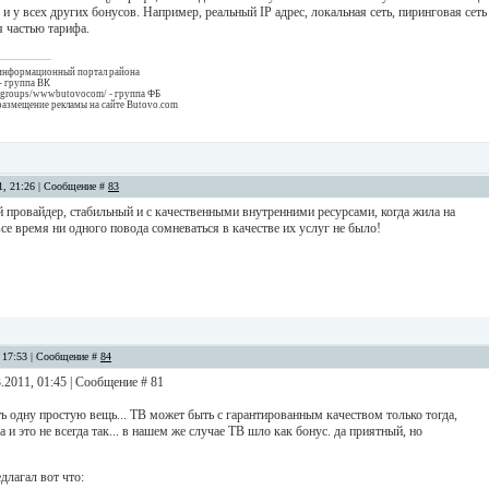
 и у всех других бонусов. Например, реальный IP адрес, локальная сеть, пиринговая сеть
я частью тарифа.
 информационный портал района
- группа ВК
/groups/wwwbutovocom/ - группа ФБ
размещение рекламы на сайте Butovo.com
11, 21:26 | Сообщение #
83
 провайдер, стабильный и с качественными внутренними ресурсами, когда жила на
все время ни одного повода сомневаться в качестве их услуг не было!
, 17:53 | Сообщение #
84
3.2011, 01:45 | Сообщение # 81
 одну простую вещь... ТВ может быть с гарантированным качеством только тогда,
а и это не всегда так... в нашем же случае ТВ шло как бонус. да приятный, но
длагал вот что: