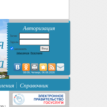
Авторизация
я
Логин:
Пароль:
запомнить
Забыл пароль
|
Регистрация
а
08:09, Четверг, 06.08.2026
ления
Справочник
RSS
]