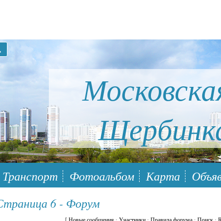
Московска
Щербинк
ый район Южное Бутово
Транспорт
Фотоальбом
Карта
Объяв
 Страница 6 - Форум
[
Новые сообщения
·
Участники
·
Правила форума
·
Поиск
·