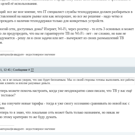
 целей её использования.
ций: все же мое мнение, что IT специалист службы техподдержки должен разбираться в
тавленной на нашем рынке или как нехорошее, но все же решение - надо четко и
преждать о наличии техподдержки только для конкретных устройств.
логий сети, доступных дома? Изернет, Wi-Fi, через розетку - то есть 3 основных и может
о ли предупредить, что вы не гарантируете ТВ по Wi-Fi - нет - не сложно, но вам не
адумается - решу ли я свои задачи или нет - вычеркнет из своих размышлений ТВ
м.
акториал)в квадрате - недостоверное значение
11, 12:45 | Сообщение #
77
, но я не сильно уверен, что оно будет бесплатным. Мы со своей стороны готовы выполнить все работы
ния клиента за вполне разумные деньги.
еперь можете помочь настроить, когда уже неоднократно сами писали, что ТВ у вас ещё
о тестовое?
т, вы озвучите новые тарифы - тогда я уже смогу осознанно сравнивать по новой вас с
ми.
теперь то я знаю, что локальная сеть может быть только названием, но никак не
по этому критерию то же буду думать.
акториал)в квадрате - недостоверное значение