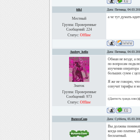
fdkl
Дата: Пятница, 04.03.20
а че тут думать иди
Местный
Группа: Проверенные
Сообщений:
224
Статус:
Offline
Andrey_hello
Дата: Пятница, 04.03.20
Обман не везде, а 
по вопросам подключ
изучении оператора 
больших сумм с цел
Я же не говорю, что
Знаток
озвучат тарифы и м
Группа: Проверенные
Сообщений:
973
((Дантистъ грандъ плюс)ф
Статус:
Offline
ButovoCom
Дата: Суббота, 05.03.20
Вы должны понимать
когда оно платное. Д
бесплатный.