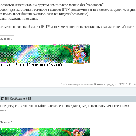
льзоваться интернетом на другом компьютере можно без "тормозов"
момент два источника тестового вещания IPTV. возможно вы не знаете о втором. есть два
 тв показывает больше каналов, чем вы видите (возможно)
зать, показать и пояснить
 ссылки на эти плей листы IP-TV а то у меня половина заявленных каналов не работает.
32 корп. 1
Алина
Сообщение отредактировал
-
Среда, 30.03.2011, 17:54
, 17:56 | Сообщение #
85
ние ресурсы, а то что на сайте выставлено, их даже сдыдно называть качественными
ами...
32 корп. 1