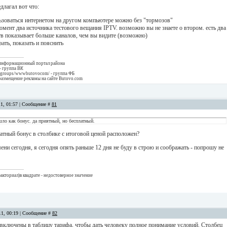
длагал вот что:
льзоваться интернетом на другом компьютере можно без "тормозов"
момент два источника тестового вещания IPTV. возможно вы не знаете о втором. есть два
 тв показывает больше каналов, чем вы видите (возможно)
зать, показать и пояснить
 информационный портал района
- группа ВК
/groups/wwwbutovocom/ - группа ФБ
размещение рекламы на сайте Butovo.com
11, 01:57 | Сообщение #
81
ло как бонус. да приятный, но бесплатный.
атный бонус в столбике с итоговой ценой расположен?
мени сегодня, я сегодня опять раньше 12 дня не буду в строю и соображать - попрошу не
акториал)в квадрате - недостоверное значение
11, 00:19 | Сообщение #
82
 включены в таблицу тарифа, чтобы дать человеку полное понимание условий. Столбец