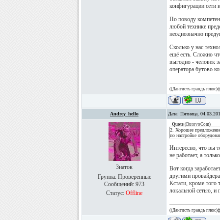
конфигурации сети и
По поводу компетен
любой технике предс
неоднозначно преду
Сколько у нас техно
ещё есть. Сложно чт
выгодно - человек з
оператора бутово ко
((Дантистъ грандъ плюс)ф
Andrey_hello
Дата: Пятница, 04.03.20
Quote
(
ButovoCom
)
2. Хорошее предложение
по настройке оборудова
Интересно, что вы т
не работает, а тольк
Знаток
Вот когда заработае
другими провайдера
Группа: Проверенные
Кстати, кроме того 
Сообщений:
973
локальной сетью, и 
Статус:
Offline
((Дантистъ грандъ плюс)ф