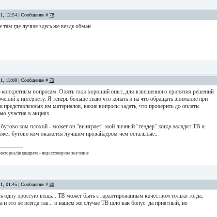
11, 12:54 | Сообщение #
78
те там где лучше здесь же везде обман
11, 13:08 | Сообщение #
79
по конкретным вопросам. Опять таки хороший опыт, для взвешенного принятия решений
ений к интернету. Я теперь больше знаю что копать и на что обращать внимание при
и представленных им материалов, какие вопросы задать, что проверить до оплаты
ью участия в акциях.
 бутово ком плохой - может он "выиграет" мой личный "тендер" когда наладят ТВ и
ожет бутово ком окажется лучшим провайдером чем остальные...
акториал)в квадрате - недостоверное значение
11, 01:45 | Сообщение #
80
 одну простую вещь... ТВ может быть с гарантированным качеством только тогда,
а и это не всегда так... в нашем же случае ТВ шло как бонус. да приятный, но