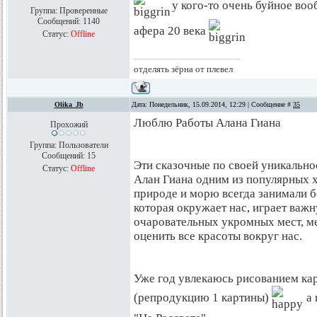
у кого-то очень буйное вооб
Группа: Проверенные
Сообщений:
1140
афера 20 века
Статус:
Offline
отделять зёрна от плевел
Olika_Jb
Дата: Понедельник, 15.09.2014, 12:29 | Сообщение #
35
Люблю Работы Алана Гиана
Прохожий
Группа: Пользователи
Сообщений:
15
Эти сказочные по своей уникально
Статус:
Offline
Алан Гиана одним из популярных 
природе и морю всегда занимали б
которая окружает нас, играет важ
очаровательных укромных мест, мес
оценить все красоты вокруг нас.
Уже год увлекаюсь рисованием кар
(репродукцию 1 картины)
а 