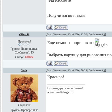
"На Рассвете"
Получится вот такая
Olika_Jb
Дата: Понедельник, 13.10.2014, 12:32 | Сообщение #
36
Прохожий
Еще немного порисовала
Группа: Пользователи
Сообщений:
15
Выбрать картину для рисования п
Статус:
Offline
Verde
Дата: Понедельник, 13.10.2014, 20:25 | Сообщение #
37
Красиво!
Возьми друга из приюта!
www.fund4dogs.ru
Старожил
Группа: Проверенные