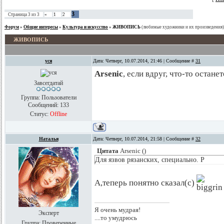
3
Страница
3
из
3
«
1
2
Форум
»
Общие интересы
»
Культура и искусство
»
ЖИВОПИСЬ
(любимые художники и их произведения)
ЖИВОПИСЬ
уся
Дата: Четверг, 10.07.2014, 21:46 | Сообщение #
31
Arsenic
, если вдруг, что-то остане
Завсегдатай
Группа: Пользователи
Сообщений:
133
Статус:
Offline
Наталья
Дата: Четверг, 10.07.2014, 21:58 | Сообщение #
32
Цитата
Arsenic
(
)
Для язвов рязанских, специально. Р
А,теперь понятно сказал(с)
Я очень мудрая!
Эксперт
....то умудрюсь
Группа: Проверенные