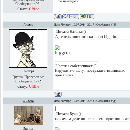
....то намудрю
Сообщений:
4061
Статус:
Offline
Arsenic
Дата: Четверг, 10.07.2014, 22:17 | Сообщение #
33
Цитата
Наталья
(
)
А,теперь понятно сказал(с) biggrin
"Частная собственность"
Нарушители могут пострадать, выживших
Эксперт
пристрелят.
Группа: Проверенные
Сообщений:
1972
Статус:
Offline
С-Елена
Дата: Четверг, 10.07.2014, 22:43 | Сообщение #
34
[
Цитата
Ryan
(
)
на самом деле он не совсем однотонно ч
Знаток