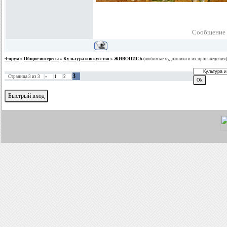
Сообщение 
Форум
»
Общие интересы
»
Культура и искусство
»
ЖИВОПИСЬ
(любимые художники и их произведения)
3
Страница
3
из
3
«
1
2