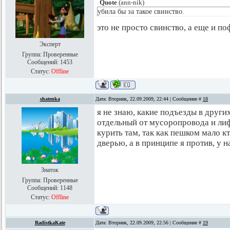
Quote
(
ann-nik
)
убила бы за такое свинство.
это не просто свинство, а еще и по
Эксперт
Группа: Проверенные
Сообщений:
1453
Статус:
Offline
shatenka
Дата: Вторник, 22.09.2009, 22:44 | Сообщение #
18
я не знаю, какие подъезды в други
отдельный от мусоропровода и ли
курить там, так как пешком мало кт
дверью, а в принципе я против, у н
Знаток
Группа: Проверенные
Сообщений:
1148
Статус:
Offline
RadistkaKate
Дата: Вторник, 22.09.2009, 22:56 | Сообщение #
19