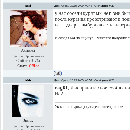
noki
Дата: Среда, 23.09.2009, 09:49 | Сообщение #
28
у нас соседи курят мы нет, они бы
после курения проветривают в подь
нет ...дверь тамбурная есть, наверн
И создал Бог женщину!..Существо получилос
Активист
Группа: Проверенные
Сообщений:
745
Статус:
Offline
irbis
Дата: Среда, 23.09.2009, 09:53 | Сообщение #
29
nag61
, Я исправила свое сообщени
№ 2!
Украшение дома-друзья,его посещающие.
Знаток
Группа: Проверенные