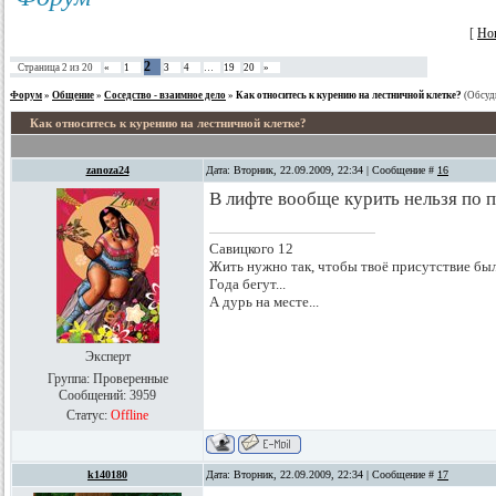
[
Но
2
Страница
2
из
20
«
1
3
4
…
19
20
»
Форум
»
Общение
»
Соседство - взаимное дело
»
Как относитесь к курению на лестничной клетке?
(Обсуди
Как относитесь к курению на лестничной клетке?
zanoza24
Дата: Вторник, 22.09.2009, 22:34 | Сообщение #
16
В лифте вообще курить нельзя по 
Савицкого 12
Жить нужно так, чтобы твоё присутствие был
Года бегут...
А дурь на месте...
Эксперт
Группа: Проверенные
Сообщений:
3959
Статус:
Offline
k140180
Дата: Вторник, 22.09.2009, 22:34 | Сообщение #
17