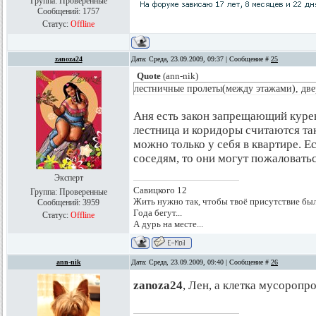
Группа: Проверенные
Сообщений:
1757
Статус:
Offline
zanoza24
Дата: Среда, 23.09.2009, 09:37 | Сообщение #
25
Quote
(
ann-nik
)
лестничные пролеты(между этажами), две
Аня есть закон запрещающий курен
лестница и коридоры считаются та
можно только у себя в квартире. 
соседям, то они могут пожаловать
Эксперт
Савицкого 12
Группа: Проверенные
Жить нужно так, чтобы твоё присутствие был
Сообщений:
3959
Года бегут...
Статус:
Offline
А дурь на месте...
ann-nik
Дата: Среда, 23.09.2009, 09:40 | Сообщение #
26
zanoza24
, Лен, а клетка мусороп