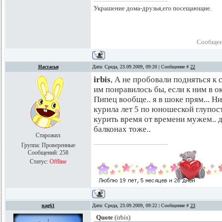
Украшение дома-друзья,его посещающие.
Сообщен
Настасья
Дата: Среда, 23.09.2009, 09:20 | Сообщение #
22
irbis
, А не пробовали подняться к
им понравилось бы, если к ним в о
Пипец вообще.. я в шоке прям... Н
курила лет 5 по юношеской глупо
курить время от времени мужем.. 
балконах тоже..
Старожил
Группа: Проверенные
Сообщений:
258
Статус:
Offline
nag61
Дата: Среда, 23.09.2009, 09:22 | Сообщение #
23
Quote
(
irbis
)