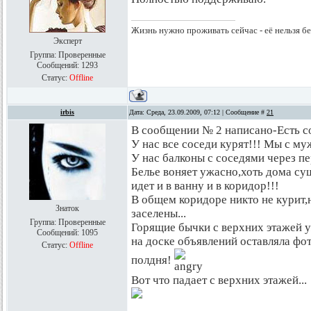
Жизнь нужно проживать сейчас - её нельзя б
Эксперт
Группа: Проверенные
Сообщений:
1293
Статус:
Offline
irbis
Дата: Среда, 23.09.2009, 07:12 | Сообщение #
21
В сообщении № 2 написано-Есть со
У нас все соседи курят!!! Мы с му
У нас балконы с соседями через пе
Белье воняет ужасно,хоть дома суши
идет и в ванну и в коридор!!!
В общем коридоре никто не курит,н
Знаток
заселены...
Группа: Проверенные
Горящие бычки с верхних этажей у
Сообщений:
1095
на доске объявлений оставляла фо
Статус:
Offline
полдня!
Вот что падает с верхних этажей...