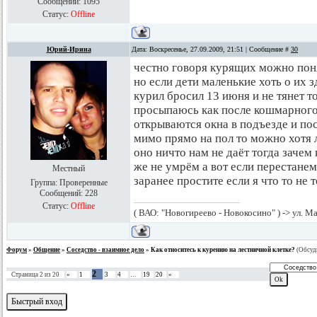
Сообщений:
1095
Статус:
Offline
Юрий-Ирина
Дата: Воскресенье, 27.09.2009, 21:51 | Сообщение #
30
честно говоря курящих можно поня
но если дети маленькие хоть о их 
курил бросил 13 июня и не тянет т
просыпаюсь как после кошмарного 
открываются окна в подъезде и по
мимо прямо на пол то можно хотя 
оно ничто нам не даёт тогда зачем
же не умрём а вот если перестане
Местный
заранее простите если я что то не т
Группа: Проверенные
Сообщений:
228
Статус:
Offline
( ВАО: "Новогиреево - Новокосино" ) -> ул. 
Форум
»
Общение
»
Соседство - взаимное дело
»
Как относитесь к курению на лестничной клетке?
(Обсуди
2
Страница
2
из
20
«
1
3
4
…
19
20
»