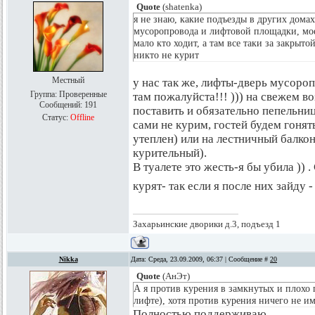
Quote
(
shatenka
)
я не знаю, какие подъезды в других дома
мусоропровода и лифтовой площадки, мое
мало кто ходит, а там все таки за закрыто
никто не курит
Местный
у нас так же, лифты-дверь мусоро
Группа: Проверенные
там пожалуйста!!! ))) на свежем в
Сообщений:
191
поставить и обязательно пепельницу
Статус:
Offline
сами не курим, гостей будем гонять
утеплен) или на лестничный балкон 
курительный).
В туалете это жесть-я бы убила )) .
курят- так если я после них зайду
Захарьинские дворики д.3, подъезд 1
Nikka
Дата: Среда, 23.09.2009, 06:37 | Сообщение #
20
Quote
(
АнЭт
)
А я против курения в замкнутых и плохо
лифте), хотя против курения ничего не и
Полностью поддерживаю.