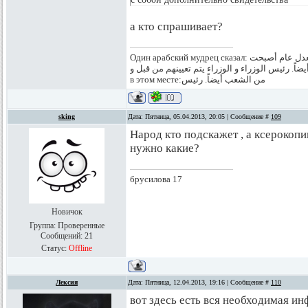
а кто спрашивает?
Один арабский мудрец сказал: يتم ماعية و تعيينهمللأعياننواب حسب الدستور المعدل عام أصبحت
الشعب أيضاً. رئيس الوزراء و الوزراء يتم تعيينهم من قبل و Классно, правда? Я аж плак
в этом месте:من الشعب أيضاً. رئيس
sking
Дата: Пятница, 05.04.2013, 20:05 | Сообщение #
109
Народ кто подскажет , а ксерокоп
нужно какие?
брусилова 17
Новичок
Группа: Проверенные
Сообщений:
21
Статус:
Offline
Лексия
Дата: Пятница, 12.04.2013, 19:16 | Сообщение #
110
вот здесь есть вся необходимая ин