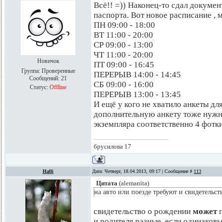
Всё!! =)) Наконец-то сдал докумен
паспорта. Вот новое расписание , 
ПН 09:00 - 18:00
ВТ 11:00 - 20:00
СР 09:00 - 13:00
ЧТ 11:00 - 20:00
Новичок
ПТ 09:00 - 16:45
Группа: Проверенные
ПЕРЕРЫВ 14:00 - 14:45
Сообщений:
21
СБ 09:00 - 16:00
Статус:
Offline
ПЕРЕРЫВ 13:00 - 13:45
И ещё у кого не хватило анкеты для
дополнительную анкету тоже нужна
экземпляра соответственно 4 фотки
брусилова 17
Halli
Дата: Четверг, 18.04.2013, 09:17 | Сообщение #
113
Цитата
(
alemanita
)
на авто или поезде требуют и свидетельст
свидетельство о рождении
может
и родителя разные, если одинаковые