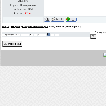
Эксперт
Группа: Проверенные
Сообщений:
4061
Статус:
Offline
Форум
»
Общение
»
Соседство - взаимное дело
»
Получение Загранпаспорта.
(*)
8
Страница
8
из
9
«
1
2
…
6
7
9
»