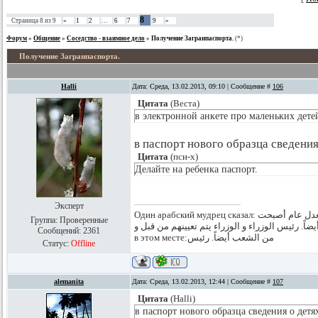
8
Страница
8
из
9
«
1
2
…
6
7
9
»
Форум
»
Общение
»
Соседство - взаимное дело
»
Получение Загранпаспорта.
(*)
Получение Загранпаспорта.
Halli
Дата: Среда, 13.02.2013, 09:10 | Сообщение #
106
Цитата
(
Веста
)
в электронной анкете про маленьких дете
в паспорт нового образца сведения
Цитата
(
пси-х
)
Делайте на ребенка паспорт.
Эксперт
Один арабский мудрец сказал: يتم ماعية و تعيينهمللأعياننواب حسب الدستور المعدل عام أصبحت
Группа: Проверенные
الشعب أيضاً. رئيس الوزراء و الوزراء يتم تعيينهم من قبل و Классно, правда? Я аж плак
Сообщений:
2361
в этом месте:من الشعب أيضاً. رئيس
Статус:
Offline
alemanita
Дата: Среда, 13.02.2013, 12:44 | Сообщение #
107
Цитата
(
Halli
)
в паспорт нового образца сведения о детях