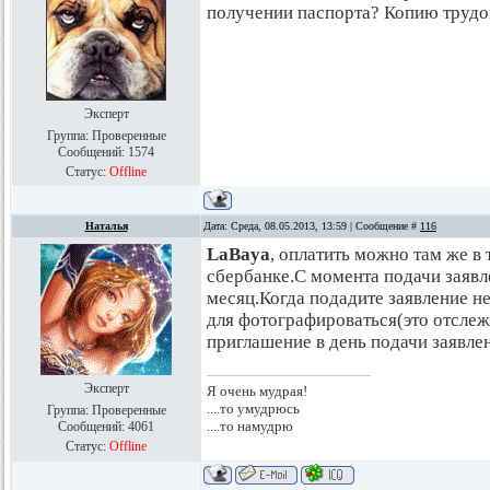
получении паспорта? Копию трудо
Эксперт
Группа: Проверенные
Сообщений:
1574
Статус:
Offline
Наталья
Дата: Среда, 08.05.2013, 13:59 | Сообщение #
116
LaBaya
, оплатить можно там же в 
сбербанке.С момента подачи заявл
месяц.Когда подадите заявление не
для фотографироваться(это отсле
приглашение в день подачи заявле
Эксперт
Я очень мудрая!
....то умудрюсь
Группа: Проверенные
....то намудрю
Сообщений:
4061
Статус:
Offline