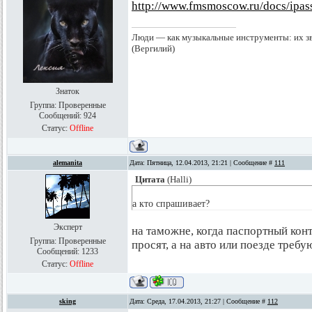
http://www.fmsmoscow.ru/docs/ipass
Люди — как музыкальные инструменты: их зву
(Вергилий)
Знаток
Группа: Проверенные
Сообщений:
924
Статус:
Offline
alemanita
Дата: Пятница, 12.04.2013, 21:21 | Сообщение #
111
Цитата
(
Halli
)
а кто спрашивает?
Эксперт
на таможне, когда паспортный кон
Группа: Проверенные
просят, а на авто или поезде требу
Сообщений:
1233
Статус:
Offline
sking
Дата: Среда, 17.04.2013, 21:27 | Сообщение #
112