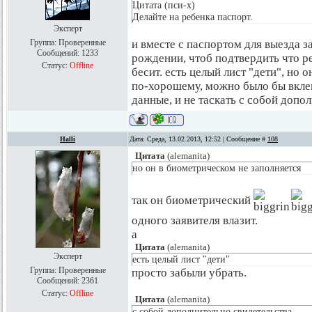
Цитата (пси-х)
Делайте на ребенка паспорт.
Эксперт
Группа: Проверенные
и вместе с паспортом для выезда з
Сообщений:
1233
рождении, чтоб подтвердить что р
Статус:
Offline
бесит. есть целый лист "дети", но 
по-хорошему, можно было бы вклеи
данные, и не таскать с собой допо
Halli
Дата: Среда, 13.02.2013, 12:52 | Сообщение #
108
Цитата
(
alemanita
)
но он в биометрическом не заполняется
так он биометрический
одного заявителя влазит.
а
Цитата
(
alemanita
)
Эксперт
есть целый лист "дети"
Группа: Проверенные
просто забыли убрать.
Сообщений:
2361
Статус:
Offline
Цитата
(
alemanita
)
с собой дополнительно свидетельства