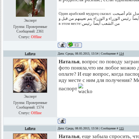
Один арабский мудрец сказал: يتم ماعية و تعيينهمللأعياننواب حسب الدستور المعدل عام أصبحت
الشعب أيضاً. رئيس الوزراء و الوزراء يتم تعيينهم من قبل و Классно, правда? Я аж плак
Эксперт
в этом месте:من الشعب أيضاً. رئيس
Группа: Проверенные
Сообщений:
2361
Статус:
Offline
LaBaya
Дата: Среда, 08.05.2013, 13:54 | Сообщение #
114
Наталья
, вопрос по поводу загран
фото поняла,что им любое можно д
оплате? И еще вопрос, когда паспор
иду месте с ним для получения? М
паспорт
Эксперт
Группа: Проверенные
Сообщений:
1574
Статус:
Offline
LaBaya
Дата: Среда, 08.05.2013, 13:56 | Сообщение #
115
Наталья
, еще забыла спросить, ч