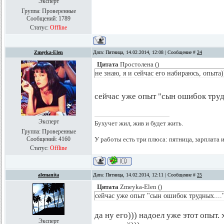
Эксперт
Группа: Проверенные
Сообщений:
1789
Статус:
Offline
Zmeyka-Elen
Дата: Пятница, 14.02.2014, 12:08 | Сообщение #
24
Цитата
Простолена
(
)
не знаю, я и сейчас его набираюсь, опыта)
сейчас уже опыт "сын ошибок труд
Эксперт
Бухучет жил, жив и будет жить.
Группа: Проверенные
Сообщений:
4160
У работы есть три плюса: пятница, зарплата 
Статус:
Offline
alemanita
Дата: Пятница, 14.02.2014, 12:11 | Сообщение #
25
Цитата
Zmeyka-Elen
(
)
сейчас уже опыт "сын ошибок трудных...."
да ну его))) надоел уже этот опыт.
Эксперт