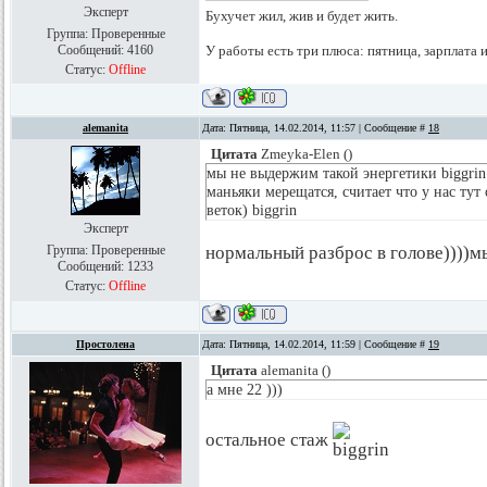
Эксперт
Бухучет жил, жив и будет жить.
Группа: Проверенные
Сообщений:
4160
У работы есть три плюса: пятница, зарплата 
Статус:
Offline
alemanita
Дата: Пятница, 14.02.2014, 11:57 | Сообщение #
18
Цитата
Zmeyka-Elen
(
)
мы не выдержим такой энергетики biggrin 
маньяки мерещатся, считает что у нас тут
веток) biggrin
Эксперт
Группа: Проверенные
нормальный разброс в голове))))м
Сообщений:
1233
Статус:
Offline
Простолена
Дата: Пятница, 14.02.2014, 11:59 | Сообщение #
19
Цитата
alemanita
(
)
а мне 22 )))
остальное стаж