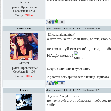
Эксперт
Группа: Проверенные
Сообщений:
1233
Статус:
Offline
Zmeyka-Elen
Дата: Пятница, 14.02.2014, 12:24 | Сообщение #
28
Цитата
alemanita
(
)
о нет! это жесть! если пить, то так, чтоб 
не изолируй его от общества, на
НАДО делать!
Эксперт
Группа: Проверенные
Бухучет жил, жив и будет жить.
Сообщений:
4160
Статус:
Offline
У работы есть три плюса: пятница, зарплата 
alemanita
Дата: Пятница, 14.02.2014, 12:26 | Сообщение #
29
Цитата
Zmeyka-Elen
(
)
не изолируй его от общества, наоборот
smile