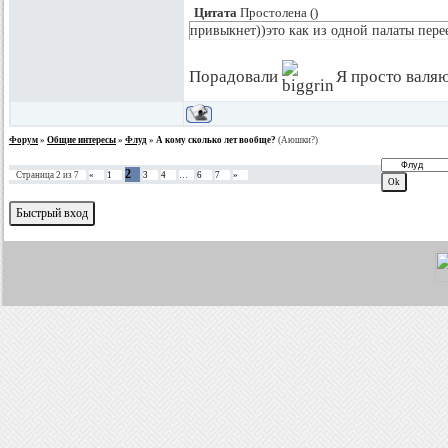
Цитата
Простолена
(
)
привыкнет))это как из одной палаты пере
Порадовали
Я просто валяю
Форум
»
Общие интересы
»
Флуд
»
А кому сколько лет вообще?
(Аюшки?)
2
Страница
2
из
7
«
1
3
4
…
6
7
»