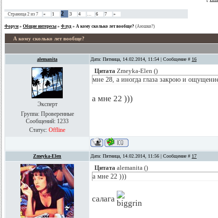
2
Страница
2
из
7
«
1
3
4
…
6
7
»
Форум
»
Общие интересы
»
Флуд
»
А кому сколько лет вообще?
(Аюшки?)
А кому сколько лет вообще?
alemanita
Дата: Пятница, 14.02.2014, 11:54 | Сообщение #
16
Цитата
Zmeyka-Elen
(
)
мне 28, а иногда глаза закрою и ощущение
а мне 22 )))
Эксперт
Группа: Проверенные
Сообщений:
1233
Статус:
Offline
Zmeyka-Elen
Дата: Пятница, 14.02.2014, 11:56 | Сообщение #
17
Цитата
alemanita
(
)
а мне 22 )))
салага