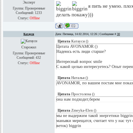
Эксперт
я пить не умею. плох
Группа: Проверенные
Сообщений:
1233
делать покажу)))
Статус:
Offline
Катауси
Дата: Пятница, 14.02.2014, 12:26 | Сообщение #
30
Цитата
Катауси
(
)
Цитата AVONAMOR ()
Старожил
Надеюсь есть люди старше?
Группа: Проверенные
Сообщений:
432
Интересный вопрос smile
Статус:
Offline
С какой целью интересуетесь? Опыт перен
Цитата
Наталья
(
)
AVONAMOR, по вашим постам мне показа
Цитата
Простолена
(
)
она нам подходит,берем
Цитата
Zmeyka-Elen
(
)
мы не выдержим такой энергетики biggrin 
маньяки мерещатся, считает что у нас тут
веток) biggrin