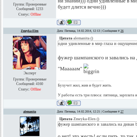
ни знаний))) одни удивленные в ми
Группа: Проверенные
будет длится вечно)))
Сообщений:
1233
Статус:
Offline
Zmeyka-Elen
Дата: Пятница, 14.02.2014, 12:13 | Сообщение #
26
Цитата
alemanita
(
)
одни удивленные в мир глаза и ощущение,
фужер шампанского и завались на
"Мааааам"
Эксперт
Группа: Проверенные
Сообщений:
4160
Бухучет жил, жив и будет жить.
Статус:
Offline
У работы есть три плюса: пятница, зарплата 
alemanita
Дата: Пятница, 14.02.2014, 12:21 | Сообщение #
27
Цитата
Zmeyka-Elen
(
)
фужер шампанского и завались на диван bi
о нет! это жесть! если пить, то так,