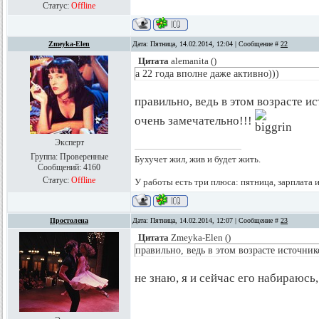
Статус:
Offline
Zmeyka-Elen
Дата: Пятница, 14.02.2014, 12:04 | Сообщение #
22
Цитата
alemanita
(
)
а 22 года вполне даже активно)))
правильно, ведь в этом возрасте и
очень замечательно!!!
Эксперт
Группа: Проверенные
Бухучет жил, жив и будет жить.
Сообщений:
4160
Статус:
Offline
У работы есть три плюса: пятница, зарплата 
Простолена
Дата: Пятница, 14.02.2014, 12:07 | Сообщение #
23
Цитата
Zmeyka-Elen
(
)
правильно, ведь в этом возрасте источник
не знаю, я и сейчас его набираюсь,