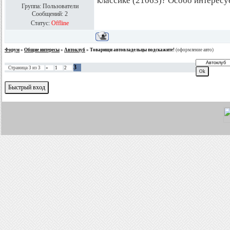
классике (21063)? Особо интересуе
Группа: Пользователи
Сообщений:
2
Статус:
Offline
Форум
»
Общие интересы
»
Автоклуб
»
Товарищи автовладельцы подскажите!
(оформление авто)
3
Страница
3
из
3
«
1
2