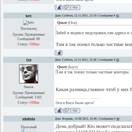
kayr
Дата: Суббота, 12.11.2011, 21:19 | Сообщение #
42
Quote
(
Ося
)
Постоялец
Забей в яндексе медсправки,там адреса и 
Группа: Проверенные
Сообщений:
80
Там я так понял только частные ко
Статус:
Offline
Ося
Дата: Суббота, 12.11.2011, 21:38 | Сообщение #
43
Quote
(
kayr
)
Там я так понял только частные конторы.
Знаток
Какая разница,главное чтоб у них 
Группа: Проверенные
Сообщений:
1103
Статус:
Offline
Ося и Киса были здесь!
scha0scha
Дата: Вторник, 14.08.2012, 16:46 | Сообщение #
44
День добрый! Кто может подсказат
Прохожий