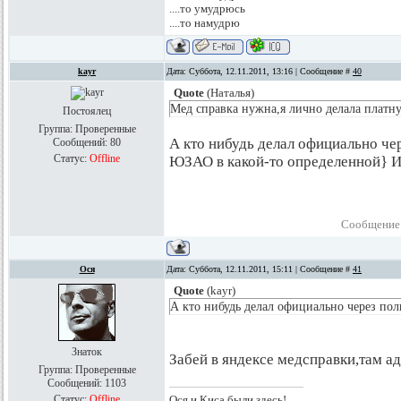
....то умудрюсь
....то намудрю
kayr
Дата: Суббота, 12.11.2011, 13:16 | Сообщение #
40
Quote
(
Наталья
)
Мед справка нужна,я лично делала платн
Постоялец
Группа: Проверенные
А кто нибудь делал официально че
Сообщений:
80
Статус:
Offline
ЮЗАО в какой-то определенной} И 
Сообщение
Ося
Дата: Суббота, 12.11.2011, 15:11 | Сообщение #
41
Quote
(
kayr
)
А кто нибудь делал официально через пол
Знаток
Забей в яндексе медсправки,там ад
Группа: Проверенные
Сообщений:
1103
Статус:
Offline
Ося и Киса были здесь!