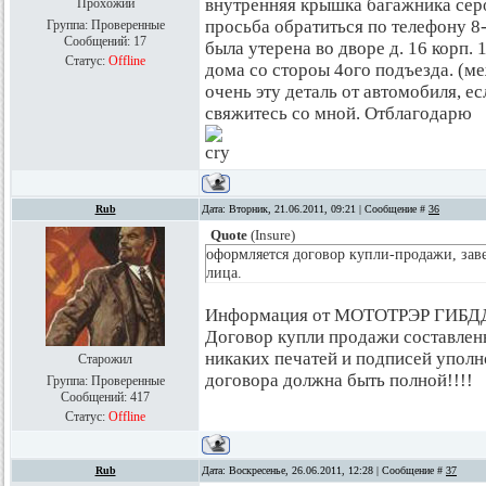
внутренняя крышка багажника сер
Прохожий
просьба обратиться по телефону 8
Группа: Проверенные
Сообщений:
17
была утерена во дворе д. 16 корп.
Статус:
Offline
дома со стороы 4ого подъезда. (м
очень эту деталь от автомобиля, е
свяжитесь со мной. Отблагодарю
Rub
Дата: Вторник, 21.06.2011, 09:21 | Сообщение #
36
Quote
(
Insure
)
оформляется договор купли-продажи, зав
лица.
Информация от МОТОТРЭР ГИБДД
Договор купли продажи составлен
никаких печатей и подписей уполн
Старожил
договора должна быть полной!!!!
Группа: Проверенные
Сообщений:
417
Статус:
Offline
Rub
Дата: Воскресенье, 26.06.2011, 12:28 | Сообщение #
37