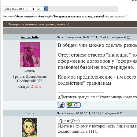
3
Страница
3
из
3
«
1
2
Форум
»
Общие интересы
»
Автоклуб
»
Товарищи автовладельцы подскажите!
(оформление авто)
Товарищи автовладельцы подскажите!
Andrey_hello
Дата: Понедельник, 02.05.2011, 22:41 | Сообщение #
31
В общем уже можно сделать резю
Отсутствием ответов "знающие" т
оформление договоров у "оформл
правовой базой не подтверждено.
Знаток
Как мое предположение - им всего
Группа: Проверенные
Сообщений:
973
содействие" гражданам.
Статус:
Offline
((Дантистъ грандъ плюс)факториал)в квадрат
Insure
Дата: Четверг, 05.05.2011, 22:11 | Сообщение #
32
Quote
(
Ося
)
Идете на фирму,у которой есть лицензия 
делают запись в ПТС.