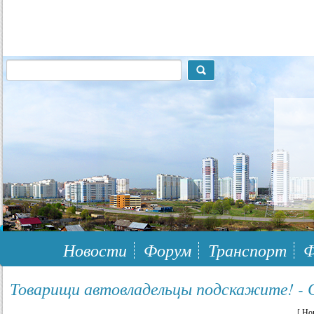
117148, г.Москва, ЮЗАО, муниципальный район Южное Бутово
Новости
Форум
Транспорт
Ф
Товарищи автовладельцы подскажите! - 
[
Но