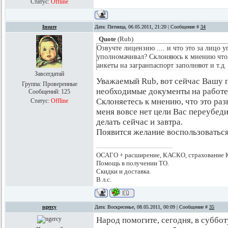
Статус:
Offline
Insure
Дата: Пятница, 06.05.2011, 21:20 | Сообщение #
34
Quote
(
Rub
)
Озвучте лицензию .... и что это за лицо у
уполномачивал? Склоняюсь к мнению что в
анкеты на загранпаспорт заполняют и т.д. 
Завсегдатай
Уважаемый Rub, вот сейчас Вашу пр
Группа: Проверенные
необходимые документы на работе
Сообщений:
125
Склоняетесь к мнению, что это раз
Статус:
Offline
меня вовсе нет цели Вас переубед
делать сейчас и завтра.
Появится желание воспользоватьс
ОСАГО + расширение, КАСКО, страхование 
Помощь в получении ТО.
Скидки и доставка.
В л.с.
ngercy
Дата: Воскресенье, 08.05.2011, 00:09 | Сообщение #
35
Народ помогите, сегодня, в субботу