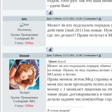
отдать 1000 руб. так что Ваш бизн
- удачи Вам!
kayr
Дата: Суббота, 12.11.2011, 12:26 | Сообщение #
38
Может ли кто подсказать порядок
действия {май 2011}на новые. Нужн
Постоялец
где это делают? Права получал в М
Группа: Проверенные
Сообщений:
80
Статус:
Offline
Наталья
Дата: Суббота, 12.11.2011, 12:46 | Сообщение #
39
Quote
(
kayr
)
Может ли кто подсказать порядок обмена
на новые. Нужна ли мед справка,сколько э
МО,живу в бутово.
Права меняла летом.Мед справка н
меня послали проходить психо.и н
моему с 1 июня,нет лицензии на эт
Эксперт
такие люди ,договаривались в так
Группа: Проверенные
делали задним числом(вообще спра
Сообщений:
4061
Статус:
Offline
Я очень мудрая!