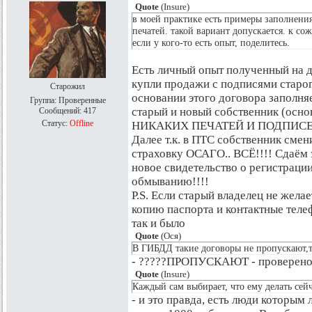
Quote
(
Insure
)
в моей практике есть примеры заполнени
печатей. такой вариант допускается. к со
если у кого-то есть опыт, поделитесь.
Есть личный опыт полученный на д
купли продажи с подписями старог
Старожил
основании этого договора заполня
Группа: Проверенные
старый и новый собственник (осно
Сообщений:
417
Статус:
Offline
НИКАКИХ ПЕЧАТЕЙ И ПОДПИСЕЙ
Далее т.к. в ПТС собственник сме
страховку ОСАГО.. ВСЁ!!!! Сдаём 
новое свидетельство о регистрации
обмыванию!!!!
P.S. Если старый владелец не жела
копию паспорта и контактные теле
так и было
Quote
(
Ося
)
В ГИБДД такие договоры не пропускают,
- ?????ПРОПУСКАЮТ - проверено
Quote
(
Insure
)
Каждый сам выбирает, что ему делать сейч
- и это правда, есть люди которым 