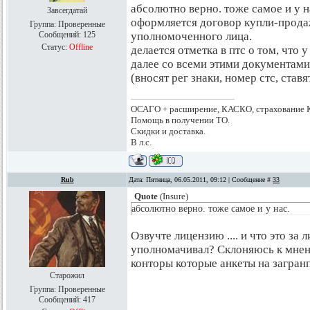
абсолютно верно. тоже самое и у н
Завсегдатай
оформляется договор купли-прода
Группа: Проверенные
Сообщений:
125
уполномоченного лица.
Статус:
Offline
делается отметка в птс о том, что 
далее со всеми этими документами 
(вносят рег знаки, номер стс, ставя
ОСАГО + расширение, КАСКО, страхование 
Помощь в получении ТО.
Скидки и доставка.
В л.с.
Rub
Дата: Пятница, 06.05.2011, 09:12 | Сообщение #
33
Quote
(
Insure
)
абсолютно верно. тоже самое и у нас.
Озвучте лицензию .... и что это за 
уполномачивал? Склоняюсь к мнению
конторы которые анкеты на загранпа
Старожил
Группа: Проверенные
Сообщений:
417