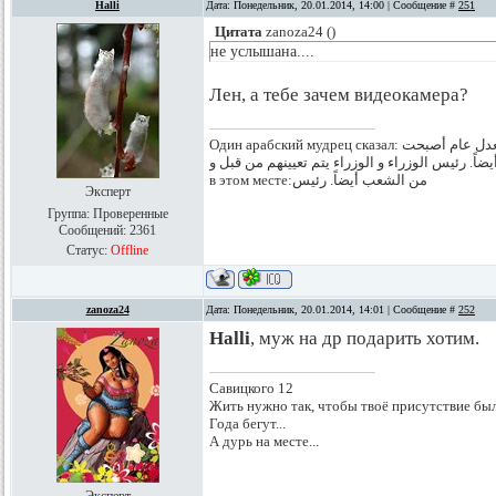
Halli
Дата: Понедельник, 20.01.2014, 14:00 | Сообщение #
251
Цитата
zanoza24
(
)
не услышана....
Лен, а тебе зачем видеокамера?
Один арабский мудрец сказал: يتم ماعية و تعيينهمللأعياننواب حسب الدستور المعدل عام أصبحت
الشعب أيضاً. رئيس الوزراء و الوزراء يتم تعيينهم من قبل و Классно, правда? Я аж плак
в этом месте:من الشعب أيضاً. رئيس
Эксперт
Группа: Проверенные
Сообщений:
2361
Статус:
Offline
zanoza24
Дата: Понедельник, 20.01.2014, 14:01 | Сообщение #
252
Halli
, муж на др подарить хотим.
Савицкого 12
Жить нужно так, чтобы твоё присутствие был
Года бегут...
А дурь на месте...