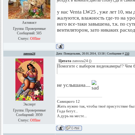
воздух в комнате,цветы сохнут,да и сами
у нас Venta LW25 , уже лет 10, мы
жалуются, влажность где-то на ур
Активист
него все-таки завышена, т.к. по су
Группа: Проверенные
вентилятором, зато никаких расход
Сообщений:
505
Статус:
Offline
zanoza24
Дата: Понедельник, 20.01.2014, 13:58 | Сообщение #
250
Цитата
zanoza24
(
)
Помогите с выбором видеокамеры!? Чем б
не услышана....
Савицкого 12
Эксперт
Жить нужно так, чтобы твоё присутствие был
Группа: Проверенные
Года бегут...
Сообщений:
3959
А дурь на месте...
Статус:
Offline