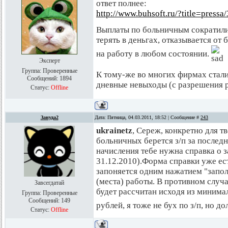
ответ полнее:
http://www.buhsoft.ru/?title=pressa/
Выплаты по больничным сократилис
терять в деньгах, отказывается от
на работу в любом состоянии.
Эксперт
Группа: Проверенные
К тому-же во многих фирмах стали 
Сообщений:
1894
дневные невыходы (с разрешения р
Статус:
Offline
Зануда2
Дата: Пятница, 04.03.2011, 18:52 | Сообщение #
243
ukrainetz
, Сереж, конкретно для т
больничных берется з/п за последни
начисления тебе нужна справка о з
31.12.2010).Форма справки уже ест
запоняется одним нажатием "запол
(места) работы. В противном случ
Завсегдатай
будет рассчитан исходя из минима
Группа: Проверенные
Сообщений:
149
рублей, я тоже не бух по з/п, но д
Статус:
Offline