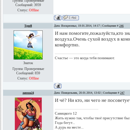
Группа: Проверенные
Сообщений:
3959
Статус:
Offline
ТриЯ
Дата: Воскресенье, 19.01.2014, 14:17 | Сообщение #
246
И нам помогите,пожалуйста,кто зн
воздуха.Очень сухой воздух в комн
комфортно.
Счастье — это когда тебя понимают.
Знаток
Группа: Проверенные
Сообщений:
859
Статус:
Offline
zanoza24
Дата: Понедельник, 20.01.2014, 13:02 | Сообщение #
247
И чё? Ни кто, ни чего не посоветуе
Савицкого 12
Жить нужно так, чтобы твоё присутствие был
Года бегут...
А дурь на месте...