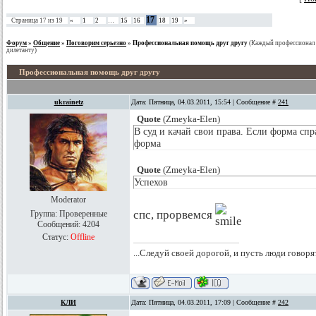
17
Страница
17
из
19
«
1
2
…
15
16
18
19
»
Форум
»
Общение
»
Поговорим серьезно
»
Профессиональная помощь друг другу
(Каждый профессионал
дилетанту)
Профессиональная помощь друг другу
ukrainetz
Дата: Пятница, 04.03.2011, 15:54 | Сообщение #
241
Quote
(
Zmeyka-Elen
)
В суд и качай свои права. Если форма спр
форма
Quote
(
Zmeyka-Elen
)
Успехов
Moderator
спс, прорвемся
Группа: Проверенные
Сообщений:
4204
Статус:
Offline
...Следуй своей дорогой, и пусть люди говоря
КЛИ
Дата: Пятница, 04.03.2011, 17:09 | Сообщение #
242