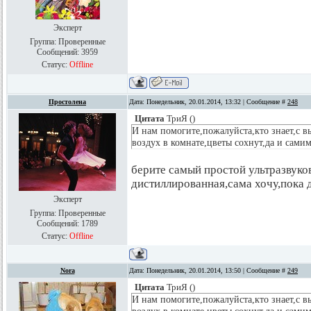
Эксперт
Группа: Проверенные
Сообщений:
3959
Статус:
Offline
Простолена
Дата: Понедельник, 20.01.2014, 13:32 | Сообщение #
248
Цитата
ТриЯ
(
)
И нам помогите,пожалуйста,кто знает,с 
воздух в комнате,цветы сохнут,да и сами
берите самый простой ультразвуко
дистиллированная,сама хочу,пока
Эксперт
Группа: Проверенные
Сообщений:
1789
Статус:
Offline
Nora
Дата: Понедельник, 20.01.2014, 13:50 | Сообщение #
249
Цитата
ТриЯ
(
)
И нам помогите,пожалуйста,кто знает,с 